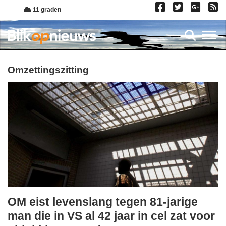
Overslaan
11 graden
en
naar
Toggl
de
inhoud
gaan
omzettingszitting
OM eist levenslang tegen 81-jarige
dinsdag,
man die in VS al 42 jaar in cel zat voor
21.