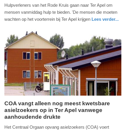
Hulpverleners van het Rode Kruis gaan naar Ter Apel om
mei
mensen vanmiddag hulp te bieden. 'De mensen die moeten
2026
wachten op het voorterrein bij Ter Apel krijgen
Lees verder...
-
17:41
Update:
20-
05-
2026
17:44
COA vangt alleen nog meest kwetsbare
asielzoekers op in Ter Apel vanwege
woensdag,
aanhoudende drukte
20.
mei
Het Centraal Orgaan opvang asielzoekers (COA) voert