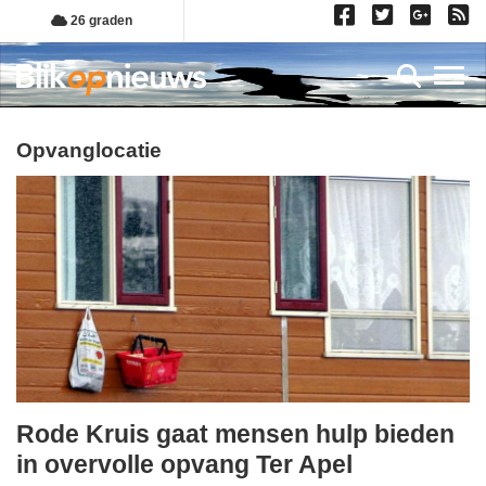
Overslaan
26 graden
en
naar
Toggl
de
inhoud
gaan
opvanglocatie
Rode Kruis gaat mensen hulp bieden
woensdag,
in overvolle opvang Ter Apel
20.