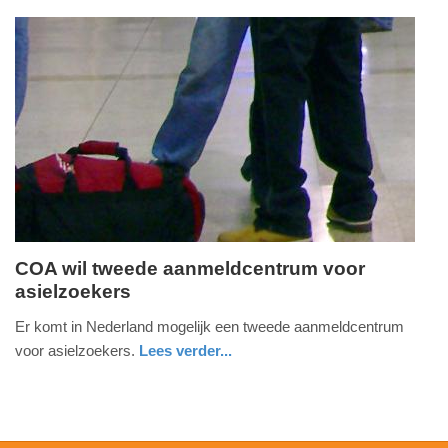
nieuws
zuid-
20:24
holland
Update:
09-
04-
2025
09:10
COA wil tweede aanmeldcentrum voor
asielzoekers
woensdag,
26.
Er komt in Nederland mogelijk een tweede aanmeldcentrum
augustus
voor asielzoekers.
Lees verder...
2015
noord-
-
brabant
13:23