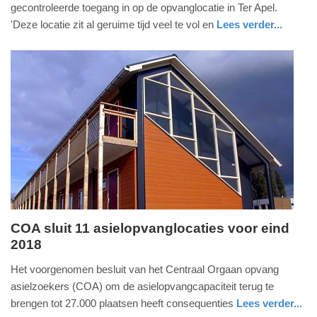
2026
gecontroleerde toegang in op de opvanglocatie in Ter Apel.
-
'Deze locatie zit al geruime tijd veel te vol en
Lees verder...
15:34
nieuws
groningen
Update:
20-
05-
2026
15:52
COA sluit 11 asielopvanglocaties voor eind
2018
donderdag,
29.
Het voorgenomen besluit van het Centraal Orgaan opvang
maart
asielzoekers (COA) om de asielopvangcapaciteit terug te
2018
brengen tot 27.000 plaatsen heeft consequenties
Lees verder...
-