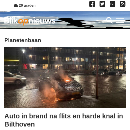
Overslaan
26 graden
en
naar
Toggl
de
inhoud
gaan
Planetenbaan
Auto in brand na flits en harde knal in
maandag,
Bilthoven
29.