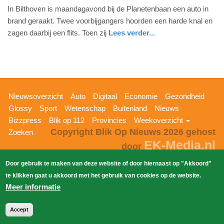
In Bilthoven is maandagavond bij de Planetenbaan een auto in
december
brand geraakt. Twee voorbijgangers hoorden een harde knal en
2025
zagen daarbij een flits. Toen zij
Lees verder...
-
22:29
Update:
29-
12-
Hoofdnavigatie
Nieuwsoverzicht
Auto
Digitaal
Economie
Gezondheid
2025
Glossy
Sport
Wetenschap
Buitenland
Nieuws
22:34
Bizzpress
Blik op 112
Provincies
Weekoverzicht
Copyright Blik Op Nieuws 2026
gehost
Zoeken
EK-Media.nl
door
Door gebruik te maken van deze website of door hiernaast op "Akkoord"
te klikken gaat u akkoord met het gebruik van cookies op de website.
Meer informatie
Accept