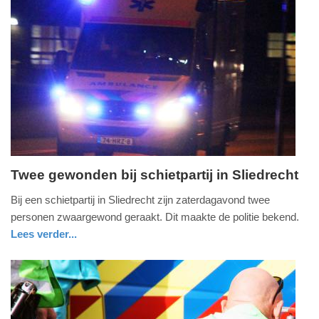
Update:
09-
04-
2025
09:10
Twee gewonden bij schietpartij in Sliedrecht
zaterdag,
Bij een schietpartij in Sliedrecht zijn zaterdagavond twee
19.
personen zwaargewond geraakt. Dit maakte de politie bekend.
oktober
Lees verder...
2019
buitenland
zeeland
politie
-
21:58
Update: