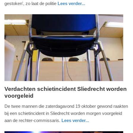
2019
gestoken', zo laat de politie
Lees verder...
-
nieuws
zuid-
brandweer
14:12
holland
Update:
09-
04-
2025
09:10
Verdachten schietincident Sliedrecht worden
voorgeleid
donderdag,
24.
De twee mannen die zaterdagavond 19 oktober gewond raakten
oktober
bij een schietincident in Sliedrecht worden morgen voorgeleid
2019
aan de rechter-commissaris.
Lees verder...
-
nieuws
zuid-
politie
20:27
holland