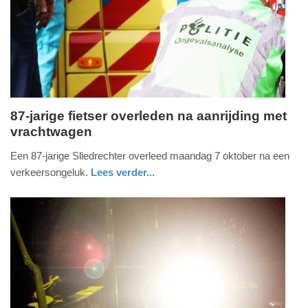
09-
04-
2025
09:10
87-jarige fietser overleden na aanrijding met
vrachtwagen
dinsdag,
8.
Een 87-jarige Sliedrechter overleed maandag 7 oktober na een
oktober
verkeersongeluk.
Lees verder...
2019
nieuws
zuid-
politie
-
holland
12:57
Update:
09-
04-
2025