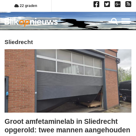
Overslaan
22 graden
en
naar
Toggl
de
inhoud
gaan
sliedrecht
Groot amfetaminelab in Sliedrecht
woensdag,
opgerold: twee mannen aangehouden
13.