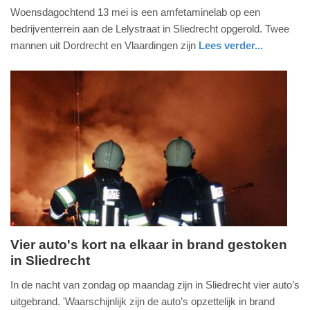
Woensdagochtend 13 mei is een amfetaminelab op een
mei
bedrijventerrein aan de Lelystraat in Sliedrecht opgerold. Twee
2026
mannen uit Dordrecht en Vlaardingen zijn
Lees verder...
-
18:46
Update:
13-
05-
2026
18:47
Vier auto's kort na elkaar in brand gestoken
in Sliedrecht
maandag,
30.
In de nacht van zondag op maandag zijn in Sliedrecht vier auto’s
december
uitgebrand. 'Waarschijnlijk zijn de auto’s opzettelijk in brand