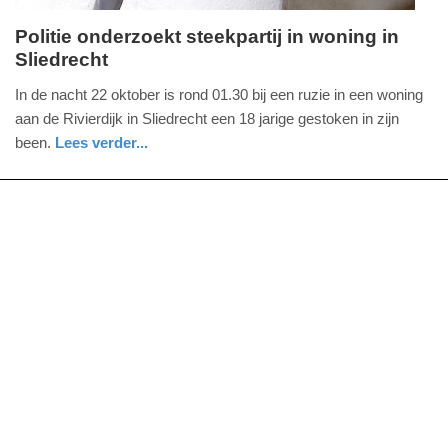
Politie onderzoekt steekpartij in woning in
Sliedrecht
zondag,
22.
In de nacht 22 oktober is rond 01.30 bij een ruzie in een woning
oktober
aan de Rivierdijk in Sliedrecht een 18 jarige gestoken in zijn
2017
been.
Lees verder...
-
nieuws
zuid-
politie
11:35
holland
Update:
09-
04-
2025
09:10