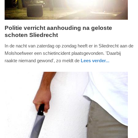
09:10
Politie verricht aanhouding na geloste
schoten Sliedrecht
zondag,
29.
In de nacht van zaterdag op zondag heeft er in Sliedrecht aan de
april
Molshoefweer een schietincident plaatsgevonden. 'Daarbij
2018
raakte niemand gewond', zo meldt de
Lees verder...
-
nieuws
zuid-
politie
21:38
holland
Update:
09-
04-
2025
09:10