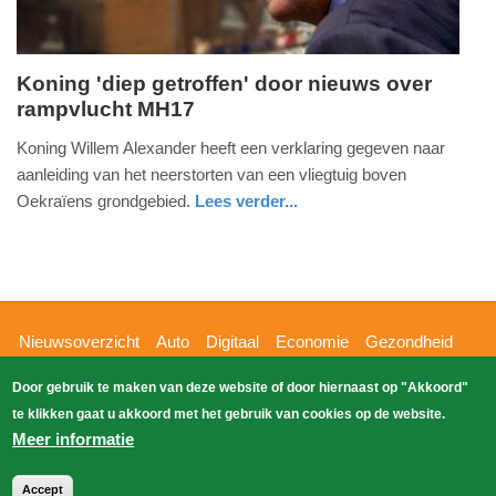
Koning 'diep getroffen' door nieuws over
rampvlucht MH17
donderdag,
17.
Koning Willem Alexander heeft een verklaring gegeven naar
juli
aanleiding van het neerstorten van een vliegtuig boven
2014
Oekraïens grondgebied.
Lees verder...
-
zuid-
20:54
holland
Update:
09-
Hoofdnavigatie
Nieuwsoverzicht
Auto
Digitaal
Economie
Gezondheid
04-
Glossy
Sport
Wetenschap
Buitenland
Nieuws
2025
Door gebruik te maken van deze website of door hiernaast op "Akkoord"
Bizzpress
Blik op 112
Provincies
Weekoverzicht
09:10
te klikken gaat u akkoord met het gebruik van cookies op de website.
Copyright Blik Op Nieuws 2026
gehost
Zoeken
Meer informatie
EK-Media.nl
door
Accept