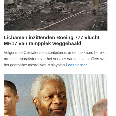
2025
09:10
Lichamen inzittenden Boeing 777 vlucht
MH17 van rampplek weggehaald
zondag,
20.
Volgens de Oekraïense autoriteiten is er een akkoord bereikt
juli
met de separatisten over het vervoer van de slachtoffers van
2014
het gecrashte toestel van Malaysian
Lees verder...
-
buitenland
14:22
Update:
09-
04-
2025
09:10