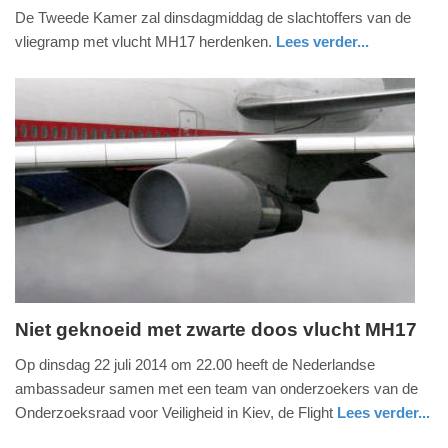
De Tweede Kamer zal dinsdagmiddag de slachtoffers van de
september
vliegramp met vlucht MH17 herdenken.
Lees verder...
2014
-
09:15
Update:
09-
04-
2025
09:10
Niet geknoeid met zwarte doos vlucht MH17
woensdag,
Op dinsdag 22 juli 2014 om 22.00 heeft de Nederlandse
23.
ambassadeur samen met een team van onderzoekers van de
juli
Onderzoeksraad voor Veiligheid in Kiev, de Flight
Lees verder...
2014