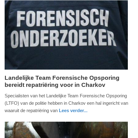
-
19:13
Update:
09-
04-
2025
09:10
Landelijke Team Forensische Opsporing
bereidt repatriëring voor in Charkov
maandag,
21.
​Specialisten van het Landelijke Team Forensische Opsporing
juli
(LTFO) van de politie hebben in Charkov een hal ingericht van
2014
waaruit de repatriëring van
Lees verder...
-
zuid-
21:05
holland
Update: