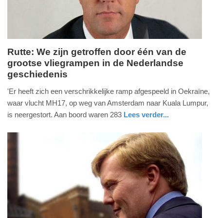
Rutte: We zijn getroffen door één van de
grootse vliegrampen in de Nederlandse
vrijdag,
geschiedenis
18.
juli
'Er heeft zich een verschrikkelijke ramp afgespeeld in Oekraïne,
2014
waar vlucht MH17, op weg van Amsterdam naar Kuala Lumpur,
-
is neergestort. Aan boord waren 283
Lees verder...
00:34
zuid-
holland
Update:
09-
04-
2025
09:10