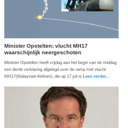
2014
20:28
Minister Opstelten: vlucht MH17
waarschijnlijk neergeschoten
vrijdag,
18.
Minister Opstelten heeft vrijdag aan het begin van de middag
juli
een derde verklaring afgelegd over de ramp met vlucht
2014
MH17(Malaysian Airlines), die op 17 juli is
Lees verder...
-
zuid-
12:40
holland
Update:
09-
04-
2025
09:10