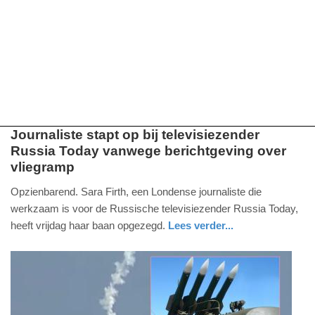
Journaliste stapt op bij televisiezender
Russia Today vanwege berichtgeving over
zaterdag,
vliegramp
19.
juli
Opzienbarend. Sara Firth, een Londense journaliste die
2014
werkzaam is voor de Russische televisiezender Russia Today,
-
heeft vrijdag haar baan opgezegd.
Lees verder...
11:09
Update:
19-
07-