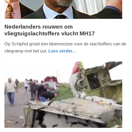
Nederlanders rouwen om
vliegtuigslachtoffers vlucht MH17
zaterdag,
19.
Op Schiphol groeit een bloemenzee voor de slachtoffers van de
juli
vliegramp met het uur.
Lees verder...
2014
noord-
-
holland
20:54
Update:
09-
04-
2025
09:10