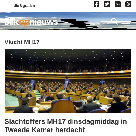
Overslaan
8 graden
en
naar
Toggl
de
inhoud
gaan
vlucht MH17
Slachtoffers MH17 dinsdagmiddag in
dinsdag,
Tweede Kamer herdacht
2.