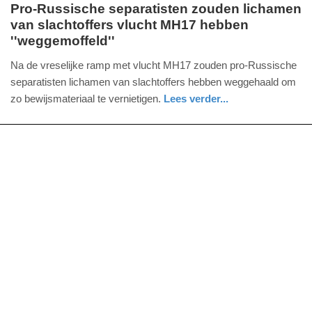
Pro-Russische separatisten zouden lichamen
van slachtoffers vlucht MH17 hebben
zaterdag,
''weggemoffeld''
19.
juli
Na de vreselijke ramp met vlucht MH17 zouden pro-Russische
2014
separatisten lichamen van slachtoffers hebben weggehaald om
-
zo bewijsmateriaal te vernietigen.
Lees verder...
13:16
Update:
09-
04-
2025
09:10