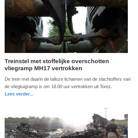
09-
04-
2025
09:10
Treinstel met stoffelijke overschotten
vliegramp MH17 vertrokken
maandag,
21.
De trein met daarin de talloze lichamen van de slachtoffers van
juli
de vliegtuigramp is om 18.00 uur vertrokken uit Torez.
2014
Lees verder...
-
19:07
Update:
09-
04-