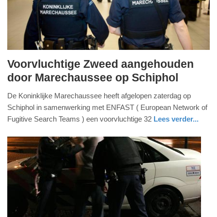
Voorvluchtige Zweed aangehouden
dinsdag,
door Marechaussee op Schiphol
10.
De Koninklijke Marechaussee heeft afgelopen zaterdag op
maart
Schiphol in samenwerking met ENFAST ( European Network of
2015
Fugitive Search Teams ) een voorvluchtige 32
Lees verder...
-
14:28
Update:
09-
04-
2025
09:10