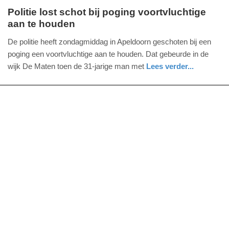
Politie lost schot bij poging voortvluchtige
aan te houden
zondag,
25.
De politie heeft zondagmiddag in Apeldoorn geschoten bij een
februari
poging een voortvluchtige aan te houden. Dat gebeurde in de
2018
wijk De Maten toen de 31-jarige man met
Lees verder...
-
nieuws
gelderland
politie
20:12
Update:
09-
04-
2025
09:10