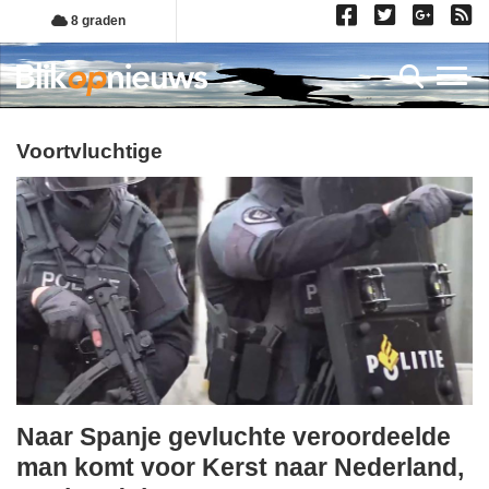
Overslaan
8 graden
en
naar
Toggl
de
inhoud
gaan
voortvluchtige
Naar Spanje gevluchte veroordeelde
donderdag,
man komt voor Kerst naar Nederland,
25.