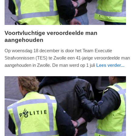
09:10
Voortvluchtige veroordeelde man
aangehouden
dinsdag,
24.
Op woensdag 18 december is door het Team Executie
december
Strafvonnissen (TES) te Zwolle een 41-jarige veroordeelde man
2013
aangehouden in Zwolle. De man werd op 1 juli
Lees verder...
-
overijssel
13:45
Update:
09-
04-
2025
09:10