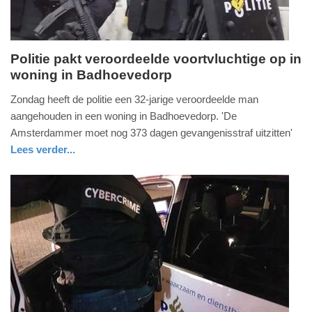
Politie pakt veroordeelde voortvluchtige op in
woning in Badhoevedorp
maandag,
21.
Zondag heeft de politie een 32-jarige veroordeelde man
maart
aangehouden in een woning in Badhoevedorp. 'De
2022
Amsterdammer moet nog 373 dagen gevangenisstraf uitzitten'
-
Lees verder...
17:56
nieuws
noord-
politie
holland
Update:
09-
04-
2025
09:10