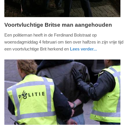
Voortvluchtige Britse man aangehouden
vrijdag,
Een politieman heeft in de Ferdinand Bolstraat op
6.
woensdagmiddag 4 februari om tien over halfzes in zijn vrije tijd
februari
een voortvluchtige Brit herkend en
Lees verder...
2015
noord-
politie
-
holland
09:20
Update:
09-
04-
2025
09:10