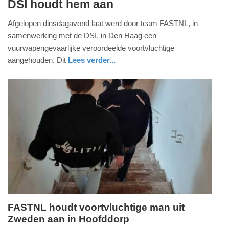
DSI houdt hem aan
december
2025
Afgelopen dinsdagavond laat werd door team FASTNL, in
-
samenwerking met de DSI, in Den Haag een
18:13
vuurwapengevaarlijke veroordeelde voortvluchtige
aangehouden. Dit
Lees verder...
Update:
26-
12-
2025
11:03
FASTNL houdt voortvluchtige man uit
Zweden aan in Hoofddorp
woensdag,