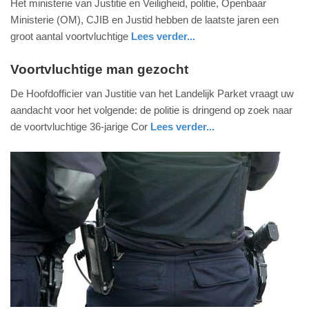
Het ministerie van Justitie en Veiligheid, politie, Openbaar
juni
Ministerie (OM), CJIB en Justid hebben de laatste jaren een
2020
groot aantal voortvluchtige
Lees verder...
-
nieuws
zuid-
19:55
holland
Voortvluchtige man gezocht
donderdag,
De Hoofdofficier van Justitie van het Landelijk Parket vraagt uw
Update:
23.
aandacht voor het volgende: de politie is dringend op zoek naar
09-
januari
de voortvluchtige 36-jarige Cor
Lees verder...
04-
2020
nieuws
2025
-
09:10
18:32
Update:
24-
01-
2020
08:23