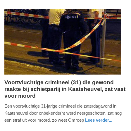
14:25
nieuws
zuid-
politie
holland
Update:
09-
04-
2025
09:10
Voortvluchtige crimineel (31) die gewond
raakte bij schietpartij in Kaatsheuvel, zat vast
zondag,
voor moord
13.
maart
Een voortvluchtige 31-jarige crimineel die zaterdagavond in
2016
Kaatsheuvel door onbekende(n) werd neergeschoten, zat nog
-
een straf uit voor moord, zo weet Omroep
Lees verder...
10:36
nieuws
noord-
politie