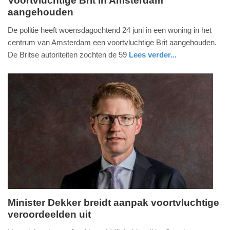
Voortvluchtige Brit in Amsterdam
aangehouden
vrijdag,
26.
De politie heeft woensdagochtend 24 juni in een woning in het
juni
centrum van Amsterdam een voortvluchtige Brit aangehouden.
2020
De Britse autoriteiten zochten de 59
Lees verder...
-
nieuws
noord-
politie
18:40
holland
Update:
09-
04-
2025
09:10
Minister Dekker breidt aanpak voortvluchtige
veroordeelden uit
woensdag,
17.