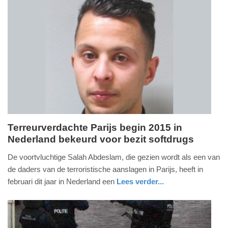
brabant
Update:
09-
04-
2025
09:10
Terreurverdachte Parijs begin 2015 in
Nederland bekeurd voor bezit softdrugs
woensdag,
18.
De voortvluchtige Salah Abdeslam, die gezien wordt als een van
november
de daders van de terroristische aanslagen in Parijs, heeft in
2015
februari dit jaar in Nederland een
Lees verder...
-
zuid-
politie
10:16
holland
Update: