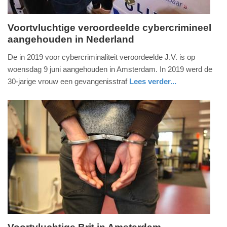
Voortvluchtige veroordeelde cybercrimineel
aangehouden in Nederland
vrijdag,
11.
De in 2019 voor cybercriminaliteit veroordeelde J.V. is op
juni
woensdag 9 juni aangehouden in Amsterdam. In 2019 werd de
2021
30-jarige vrouw een gevangenisstraf
Lees verder...
-
nieuws
noord-
politie
11:28
holland
Update:
09-
04-
2025
09:10