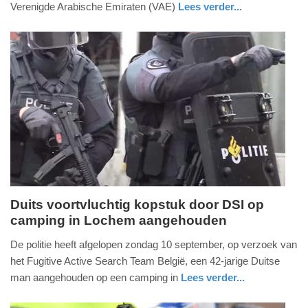
Verenigde Arabische Emiraten (VAE)
Lees verder...
-
nieuws
flevoland
16:59
Update:
09-
04-
2025
09:10
Duits voortvluchtig kopstuk door DSI op
camping in Lochem aangehouden
maandag,
11.
De politie heeft afgelopen zondag 10 september, op verzoek van
september
het Fugitive Active Search Team België, een 42-jarige Duitse
2023
man aangehouden op een camping in
Lees verder...
-
nieuws
gelderland
politie
15:02