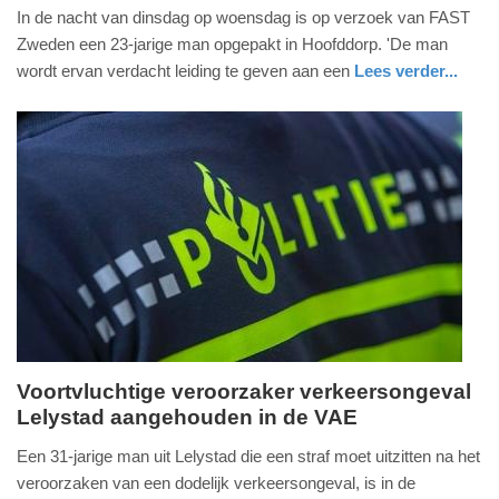
8.
In de nacht van dinsdag op woensdag is op verzoek van FAST
oktober
Zweden een 23-jarige man opgepakt in Hoofddorp. 'De man
2025
wordt ervan verdacht leiding te geven aan een
Lees verder...
-
nieuws
noord-
politie
18:08
holland
Update:
08-
10-
2025
18:15
Voortvluchtige veroorzaker verkeersongeval
Lelystad aangehouden in de VAE
donderdag,
2.
Een 31-jarige man uit Lelystad die een straf moet uitzitten na het
januari
veroorzaken van een dodelijk verkeersongeval, is in de
2025