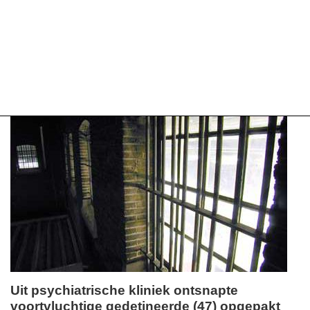
Uit psychiatrische kliniek ontsnapte
voortvluchtige gedetineerde (47) opgepakt
vrijdag,