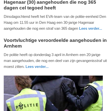
Hagenaar (30) aangehouden die nog 365
dagen cel tegoed heeft
dinsdag,
29.
Dinsdagochtend heeft het EVA-team van de politie-eenheid Den
juli
Haag om 11.55 uur in Den Haag een 30-jarige Hagenaar
2014
aangehouden die nog een straf van 365 dagen
Lees verder...
-
zuid-
politie
14:53
holland
Voortvluchtige veroordeelde aangehouden in
Arnhem
vrijdag,
Update:
4.
De politie heeft op donderdag 3 april in Arnhem een 20-jarige
09-
april
man aangehouden, die nog een deel van zijn gevangenisstraf uit
04-
2014
moest zitten.
Lees verder...
2025
-
gelderland
09:10
21:53
Update:
09-
04-
2025