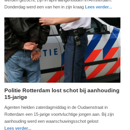
2016
Donderdag werd een van hen in zijn kraag
Lees verder...
-
nieuws
noord-
politie
16:44
holland
Update:
09-
04-
2025
09:10
Politie Rotterdam lost schot bij aanhouding
15-jarige
zaterdag,
19.
Agenten hielden zaterdagmiddag in de Oudaenstraat in
maart
Rotterdam een 15-jarige voortvluchtige jongen aan. Bij zijn
2016
aanhouding werd een waarschuwingsschot gelost
-
Lees verder...