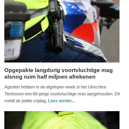
Update:
09-
04-
2025
09:10
Opgepakte langdurig voortvluchtige mag
alsnog ruim half miljoen afrekenen
vrijdag,
10.
Agenten hebben in de afgelopen week in het Utrechtse
maart
Tienhoven een 68-jarige voortvluchtige man aangehouden. Dit
2023
meldt de politie vrijdag.
Lees verder...
-
nieuws
utrecht
politie
14:11
Update: