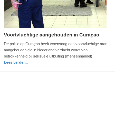
2025
09:10
Voortvluchtige aangehouden in Curaçao
donderdag,
De politie op Curaçao heeft woensdag een voortvluchtige man
6.
aangehouden die in Nederland verdacht wordt van
oktober
betrokkenheid bij seksuele uitbuiting (mensenhandel)
2022
Lees verder...
-
nieuws
zuid-
politie
17:03
holland
Update:
09-
04-
2025
09:10