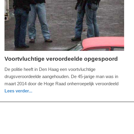
09-
04-
2025
09:10
Voortvluchtige veroordeelde opgespoord
donderdag,
De politie heeft in Den Haag een voortvluchtige
26.
drugsveroordeelde aangehouden. De 45-jarige man was in
maart
maart 2014 door de Hoge Raad onherroepelijk veroordeeld
2015
Lees verder...
-
zuid-
politie
16:51
holland
Update:
09-
04-