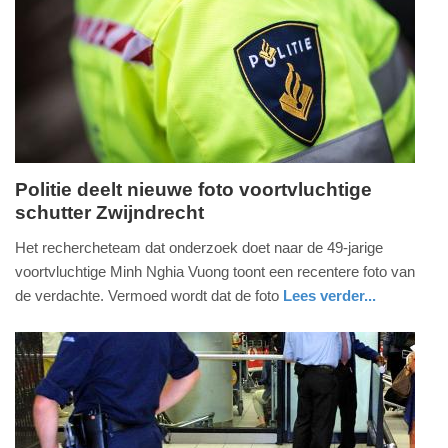
09-
04-
2025
09:10
Politie deelt nieuwe foto voortvluchtige
schutter Zwijndrecht
woensdag,
25.
Het rechercheteam dat onderzoek doet naar de 49-jarige
januari
voortvluchtige Minh Nghia Vuong toont een recentere foto van
2023
de verdachte. Vermoed wordt dat de foto
Lees verder...
-
nieuws
zuid-
politie
19:37
holland
Update:
09-
04-