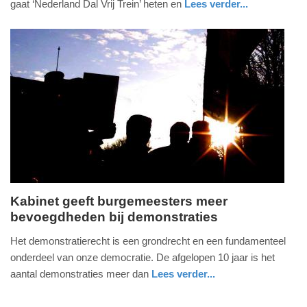
gaat ‘Nederland Dal Vrij Trein’ heten en
Lees verder...
-
nieuws
zuid-
15:18
holland
Update:
03-
06-
2026
15:52
Kabinet geeft burgemeesters meer
bevoegdheden bij demonstraties
woensdag,
3.
Het demonstratierecht is een grondrecht en een fundamenteel
juni
onderdeel van onze democratie. De afgelopen 10 jaar is het
2026
aantal demonstraties meer dan
Lees verder...
-
nieuws
zuid-
14:47
holland