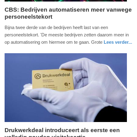
CBS: Bedrijven automatiseren meer vanwege
personeelstekort
woensdag,
3.
Bijna twee derde van de bedrijven heeft last van een
juni
personeelstekort. 'De meeste bedrijven zetten daarom meer in
2026
op automatisering om hiermee om te gaan. Grote
Lees verder...
-
digitaal
zuid-
17:29
holland
Update:
03-
06-
2026
17:37
Drukwerkdeal introduceert als eerste een