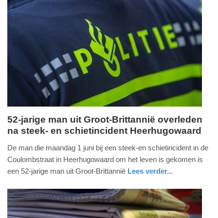
Update:
03-
06-
2026
19:34
52-jarige man uit Groot-Brittannië overleden
na steek- en schietincident Heerhugowaard
woensdag,
3.
De man die maandag 1 juni bij een steek-en schietincident in de
juni
Coulombstraat in Heerhugowaard om het leven is gekomen is
2026
een 52-jarige man uit Groot-Brittannië
Lees verder...
-
nieuws
noord-
politie
19:30
holland
Update: