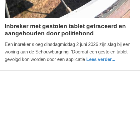
Inbreker met gestolen tablet getraceerd en
aangehouden door politiehond
woensdag,
3.
Een inbreker sloeg dinsdagmiddag 2 juni 2026 zijn slag bij een
juni
woning aan de Schouwburgring. 'Doordat een gestolen tablet
2026
gevolgd kon worden door een applicatie
Lees verder...
-
nieuws
noord-
politie
17:38
brabant
Update:
03-
06-
2026
17:45