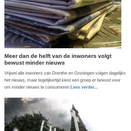
03-
06-
2026
19:31
Meer dan de helft van de inwoners volgt
bewust minder nieuws
woensdag,
3.
Vrijwel alle inwoners van Drenthe en Groningen volgen dagelijks
juni
het nieuws, maar tegelijkertijd kiest een groep er bewust voor
2026
om minder nieuws te consumeren
Lees verder...
-
nieuws
groningen
19:01
Update:
03-
06-