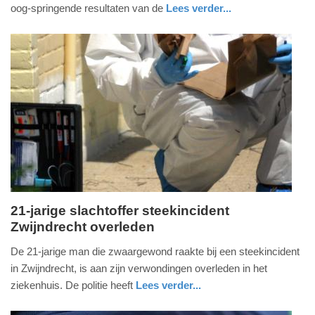
2026
oog-springende resultaten van de
Lees verder...
-
nieuws
noord-
politie
19:34
brabant
Update:
03-
06-
2026
19:36
21-jarige slachtoffer steekincident
Zwijndrecht overleden
woensdag,
3.
De 21-jarige man die zwaargewond raakte bij een steekincident
juni
in Zwijndrecht, is aan zijn verwondingen overleden in het
2026
ziekenhuis. De politie heeft
Lees verder...
-
nieuws
zuid-
politie
19:32
holland