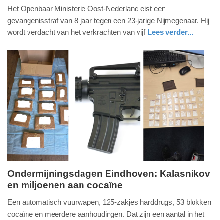
Het Openbaar Ministerie Oost-Nederland eist een
juni
gevangenisstraf van 8 jaar tegen een 23-jarige Nijmegenaar. Hij
2026
wordt verdacht van het verkrachten van vijf
Lees verder...
-
19:37
Update:
04-
06-
2026
12:32
Ondermijningsdagen Eindhoven: Kalasnikov
en miljoenen aan cocaïne
woensdag,
3.
Een automatisch vuurwapen, 125-zakjes harddrugs, 53 blokken
juni
cocaïne en meerdere aanhoudingen. Dat zijn een aantal in het