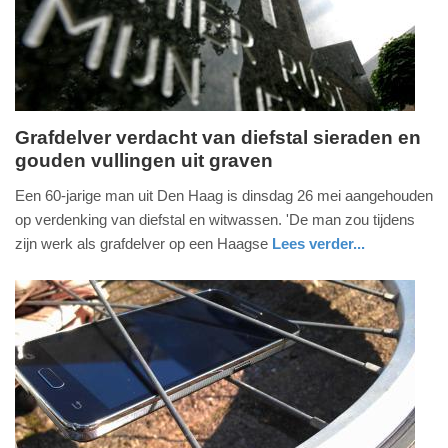
2026
19:03
Grafdelver verdacht van diefstal sieraden en
gouden vullingen uit graven
woensdag,
3.
Een 60-jarige man uit Den Haag is dinsdag 26 mei aangehouden
juni
op verdenking van diefstal en witwassen. 'De man zou tijdens
2026
zijn werk als grafdelver op een Haagse
Lees verder...
-
nieuws
zuid-
17:50
holland
Update:
03-
06-
2026
17:54