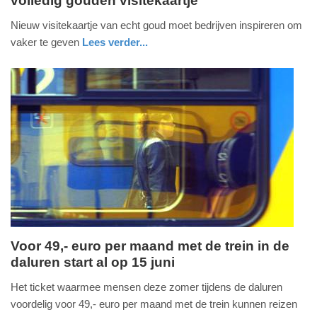
volledig gouden visitekaartje
woensdag,
3.
Nieuw visitekaartje van echt goud moet bedrijven inspireren om
juni
vaker te geven
Lees verder...
2026
nieuws
overijssel
-
15:53
Update:
03-
06-
2026
17:11
Voor 49,- euro per maand met de trein in de
daluren start al op 15 juni
woensdag,
3.
Het ticket waarmee mensen deze zomer tijdens de daluren
juni
voordelig voor 49,- euro per maand met de trein kunnen reizen
2026