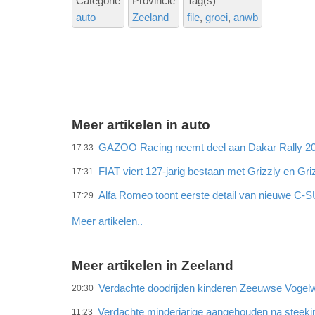
Categorie
Provincie
Tag(s)
auto
Zeeland
file
groei
anwb
Meer artikelen in auto
GAZOO Racing neemt deel aan Dakar Rally 202
17:33
FIAT viert 127-jarig bestaan met Grizzly en Gri
17:31
Alfa Romeo toont eerste detail van nieuwe C-
17:29
Meer artikelen..
Meer artikelen in Zeeland
Verdachte doodrijden kinderen Zeeuwse Vogelw
20:30
Verdachte minderjarige aangehouden na steeki
11:23