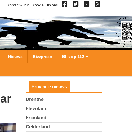
contact & info
cookie
tip ons
Nieuws
Bizzpress
Blik op 112
Provincie nieuws
Drenthe
Flevoland
Friesland
Gelderland