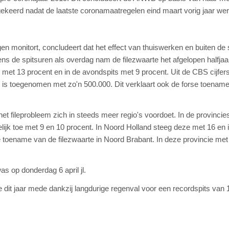
eruggekeerd nadat de laatste coronamaatregelen eind maart vorig jaar we
 monitort, concludeert dat het effect van thuiswerken en buiten de 
jdens de spitsuren als overdag nam de filezwaarte het afgelopen halfja
g met 13 procent en in de avondspits met 9 procent. Uit de CBS cijfers 
9 is toegenomen met zo'n 500.000. Dit verklaart ook de forse toenam
het fileprobleem zich in steeds meer regio's voordoet. In de provincie
lijk toe met 9 en 10 procent. In Noord Holland steeg deze met 16 en 
e toename van de filezwaarte in Noord Brabant. In deze provincie met
s op donderdag 6 april jl.
dit jaar mede dankzij langdurige regenval voor een recordspits van