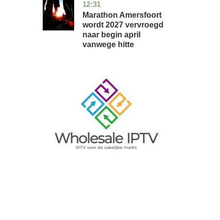
12:31
utrecht
nieuws
Marathon Amersfoort
wordt 2027 vervroegd
naar begin april
vanwege hitte
Image