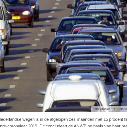
Foto: Archief EHF/ foto ter
e Nederlandse wegen is in de afgelopen zes maanden met 15 procent fl
t pre-coronajaar 2019. Dit concludeert de ANWB op basis van haar m