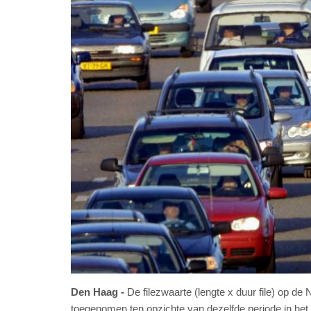
Den Haag
De filezwaarte (lengte x duur file) op d
toegenomen ten opzichte van dezelfde periode in he