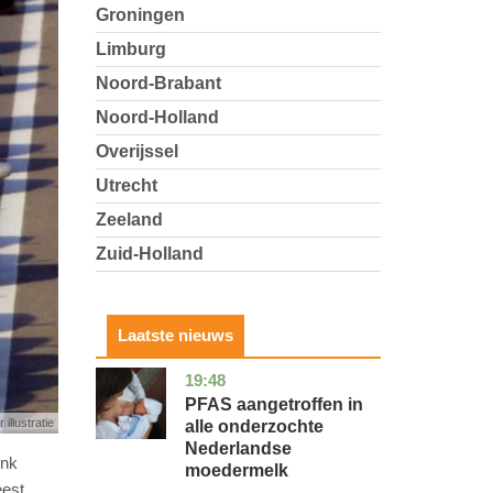
Groningen
Limburg
Noord-Brabant
Noord-Holland
Overijssel
Utrecht
Zeeland
Zuid-Holland
Laatste nieuws
19:48
utrecht
gezondheid
PFAS aangetroffen in
 illustratie
alle onderzochte
Nederlandse
ink
moedermelk
eest