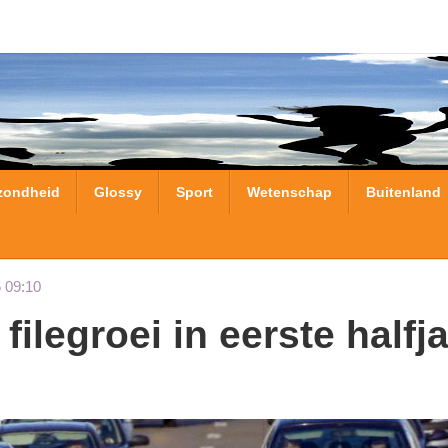
zondheid
Glossy
Sport
Wetenschap
Buitenland
 09:10