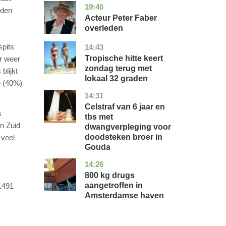
19:40
noord-
glossy
rden
holland
Acteur Peter Faber
overleden
spits
14:43
utrecht
nieuws
Tropische hitte keert
ar weer
zondag terug met
blijkt
lokaal 32 graden
e (40%)
14:31
zuid-
nieuws
holland
Celstraf van 6 jaar en
s
tbs met
in Zuid
dwangverpleging voor
doodsteken broer in
 veel
Gouda
14:26
noord-
nieuws
holland
800 kg drugs
aangetroffen in
 1491
Amsterdamse haven