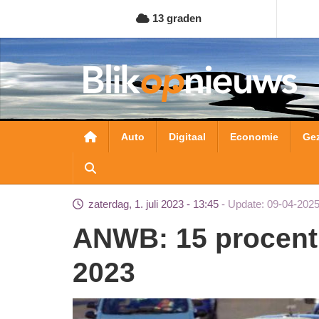
Overslaan
13 graden
en
naar
de
inhoud
gaan
Hoofdnavigatie
Auto
Digitaal
Economie
Ge
zaterdag, 1. juli 2023 - 13:45
Update: 09-04-2025
ANWB: 15 procent filegroei in eerste halfjaar
2023