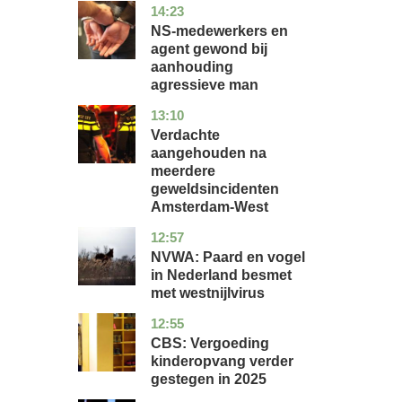
14:23
flevoland
nieuws
NS-medewerkers en
agent gewond bij
aanhouding
agressieve man
13:10
noord-
nieuws
holland
Verdachte
aangehouden na
meerdere
geweldsincidenten
Amsterdam-West
12:57
utrecht
nieuws
NVWA: Paard en vogel
in Nederland besmet
met westnijlvirus
12:55
zuid-
economie
holland
CBS: Vergoeding
kinderopvang verder
gestegen in 2025