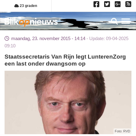
Overslaan
23 graden
en
naar
Toggl
de
inhoud
maandag, 23. november 2015 - 14:14
Update: 09-04-2025
gaan
09:10
Staatssecretaris Van Rijn legt LunterenZorg
een last onder dwangsom op
Foto: RVD