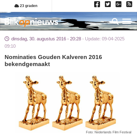
Overslaan
23 graden
en
naar
Toggl
de
inhoud
dinsdag, 30. augustus 2016 - 20:28
Update: 09-04-2025
gaan
09:10
Nominaties Gouden Kalveren 2016
bekendgemaakt
Foto: Nederlands Film Festival