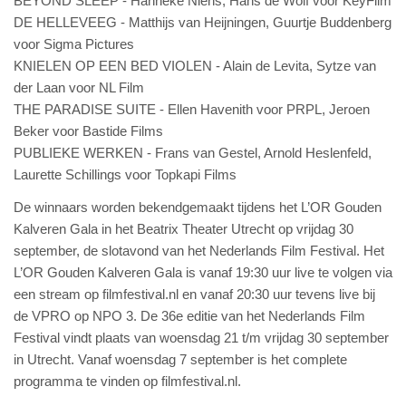
BEYOND SLEEP - Hanneke Niens, Hans de Wolf voor KeyFilm
DE HELLEVEEG - Matthijs van Heijningen, Guurtje Buddenberg
voor Sigma Pictures
KNIELEN OP EEN BED VIOLEN - Alain de Levita, Sytze van
der Laan voor NL Film
THE PARADISE SUITE - Ellen Havenith voor PRPL, Jeroen
Beker voor Bastide Films
PUBLIEKE WERKEN - Frans van Gestel, Arnold Heslenfeld,
Laurette Schillings voor Topkapi Films
De winnaars worden bekendgemaakt tijdens het L’OR Gouden
Kalveren Gala in het Beatrix Theater Utrecht op vrijdag 30
september, de slotavond van het Nederlands Film Festival. Het
L’OR Gouden Kalveren Gala is vanaf 19:30 uur live te volgen via
een stream op filmfestival.nl en vanaf 20:30 uur tevens live bij
de VPRO op NPO 3. De 36e editie van het Nederlands Film
Festival vindt plaats van woensdag 21 t/m vrijdag 30 september
in Utrecht. Vanaf woensdag 7 september is het complete
programma te vinden op filmfestival.nl.