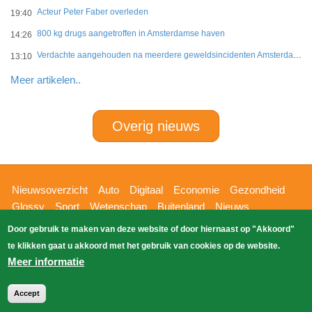
Acteur Peter Faber overleden
19:40
800 kg drugs aangetroffen in Amsterdamse haven
14:26
Verdachte aangehouden na meerdere geweldsincidenten Amsterdam-West
13:10
Meer artikelen..
Overig nieuws
Hoofdnavigatie
Nieuwsoverzicht
Auto
Digitaal
Economie
Gezondheid
Glossy
Sport
Wetenschap
Buitenland
Nieuws
Bizzpress
Blik op 112
Provincies
Weekoverzicht
Door gebruik te maken van deze website of door hiernaast op "Akkoord"
Copyright Blik Op Nieuws 2026
gehost
Zoeken
te klikken gaat u akkoord met het gebruik van cookies op de website.
EK-Media.nl
door
Meer informatie
Accept