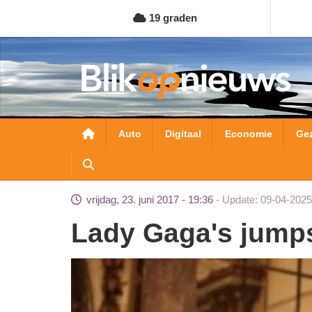
Overslaan
19 graden
en
naar
de
inhoud
gaan
Hoofdnavigatie
Auto
Digitaal
Economie
Ge
vrijdag, 23. juni 2017 - 19:36
Update: 09-04-2025
Lady Gaga's jump