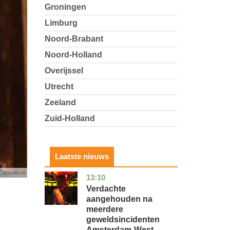
Groningen
Limburg
Noord-Brabant
Noord-Holland
Overijssel
Utrecht
Zeeland
Zuid-Holland
Laatste nieuws
Catawiki.nl
13:10
noord-
nieuws
holland
Verdachte
aangehouden na
meerdere
geweldsincidenten
Amsterdam-West