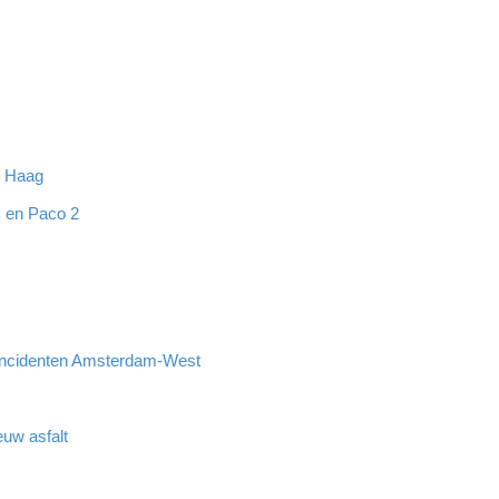
n Haag
 en Paco 2
incidenten Amsterdam-West
euw asfalt