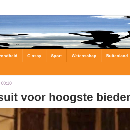
zondheid
Glossy
Sport
Wetenschap
Buitenland
 09:10
suit voor hoogste biede