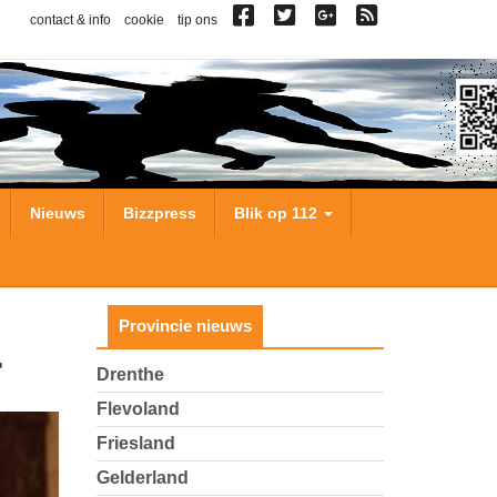
contact & info
cookie
tip ons
Nieuws
Bizzpress
Blik op 112
Provincie nieuws
r
Drenthe
Flevoland
Friesland
Gelderland