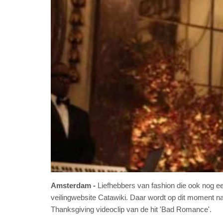
Amsterdam
Liefhebbers van fashion die ook nog e
veilingwebsite Catawiki. Daar wordt op dit moment na
Thanksgiving videoclip van de hit 'Bad Romance'.