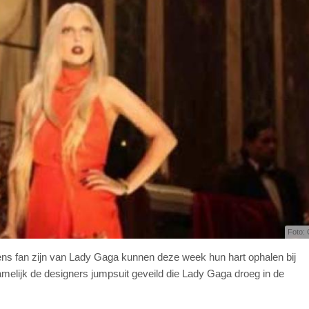
Foto: 
ens fan zijn van Lady Gaga kunnen deze week hun hart ophalen bij
melijk de designers jumpsuit geveild die Lady Gaga droeg in de