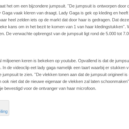
gaat het om een bijzondere jumpsuit. ''De jumpsuit is ontworpen door 
y Gaga vaak kleren van draagt. Lady Gaga is gek op kleding en heeft
aar heel zelden iets op de markt dat door haar is gedragen. Dat deze
ieke kans om in het bezit te komen van 1 van haar kledingstukken''.
sten. De verwachte opbrengst van de jumpsuit ligt rond de 5.000 tot 7.
al miljoenen keren is bekeken op youtube. Opvallend is dat de jumpsui
 In de videoclip eet lady gaga namelijk een taart waarbij er stukken 
de jumpsuit te zien. ''De vlekken tonen aan dat de jumpsuit origineel is
an ook niet dat de nieuwe eigenaar de vlekken zal laten schoonmaken''
kje bevestigd voor de ontvanger van haar microfoon.
iling