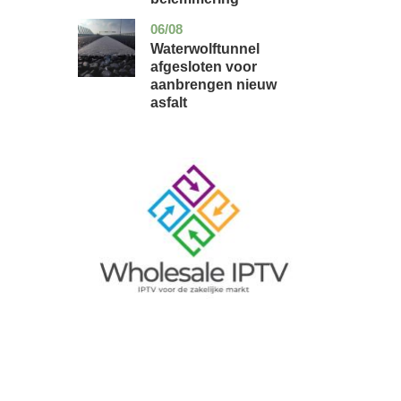
06/08
noord-
nieuws
holland
Waterwolftunnel
afgesloten voor
aanbrengen nieuw
asfalt
Image