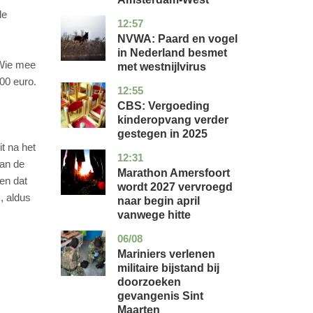
de
12:57
utrecht
nieuws
NVWA: Paard en vogel
in Nederland besmet
 Wie mee
met westnijlvirus
000 euro.
12:55
zuid-
economie
holland
CBS: Vergoeding
kinderopvang verder
gestegen in 2025
t na het
12:31
utrecht
nieuws
van de
Marathon Amersfoort
 en dat
wordt 2027 vervroegd
, aldus
naar begin april
vanwege hitte
06/08
buitenland
Mariniers verlenen
militaire bijstand bij
doorzoeken
gevangenis Sint
Maarten