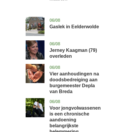
06/08
drenthe
nieuws
Gaslek in Eelderwolde
06/08
noord-
glossy
holland
Jerney Kaagman (79)
overleden
06/08
noord-
nieuws
brabant
Vier aanhoudingen na
doodsbedreiging aan
burgemeester Depla
van Breda
06/08
utrecht
gezondheid
Voor jongvolwassenen
is een chronische
aandoening
belangrijkste
belemmering