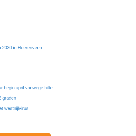
en 2030 in Heerenveen
 begin april vanwege hitte
32 graden
 westnijlvirus