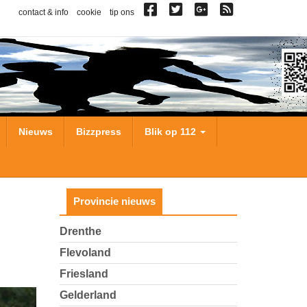
contact & info
cookie
tip ons
Nieuws
Bizzpress
Blik op 112
Provincie nieuws
Drenthe
Flevoland
Friesland
Gelderland