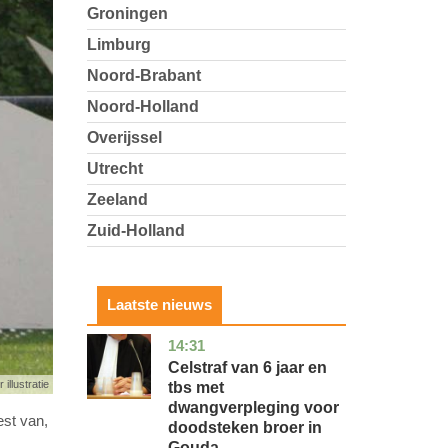
Groningen
Limburg
Noord-Brabant
Noord-Holland
Overijssel
Utrecht
Zeeland
Zuid-Holland
Laatste nieuws
14:31
zuid-
nieuws
holland
Celstraf van 6 jaar en
 illustratie
tbs met
dwangverpleging voor
est van,
doodsteken broer in
Gouda