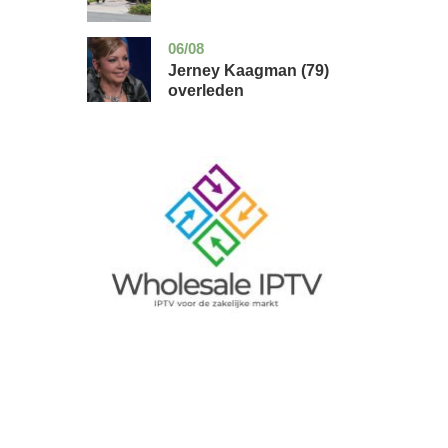
06/08
noord-
glossy
holland
Jerney Kaagman (79)
overleden
Image