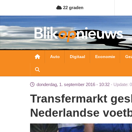
Overslaan
22 graden
en
naar
de
inhoud
gaan
Hoofdnavigatie
Auto
Digitaal
Economie
Ge
donderdag, 1. september 2016 - 10:32
Update: 
Transfermarkt gesloten, record voor
Nederlandse voetb