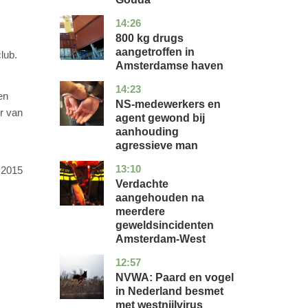
14:26
noord-
nieuws
holland
800 kg drugs
aangetroffen in
lub.
Amsterdamse haven
14:23
flevoland
nieuws
en
NS-medewerkers en
r van
agent gewond bij
aanhouding
agressieve man
13:10
noord-
nieuws
n 2015
holland
Verdachte
aangehouden na
meerdere
geweldsincidenten
Amsterdam-West
12:57
utrecht
nieuws
NVWA: Paard en vogel
in Nederland besmet
met westnijlvirus