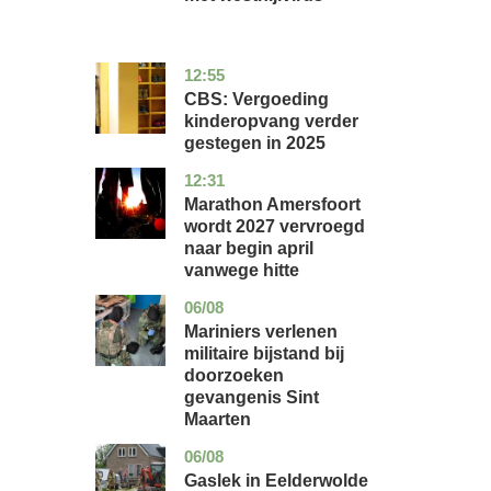
12:55
zuid-
economie
holland
CBS: Vergoeding
kinderopvang verder
gestegen in 2025
12:31
utrecht
nieuws
Marathon Amersfoort
wordt 2027 vervroegd
naar begin april
vanwege hitte
06/08
buitenland
Mariniers verlenen
militaire bijstand bij
doorzoeken
gevangenis Sint
Maarten
06/08
drenthe
nieuws
Gaslek in Eelderwolde