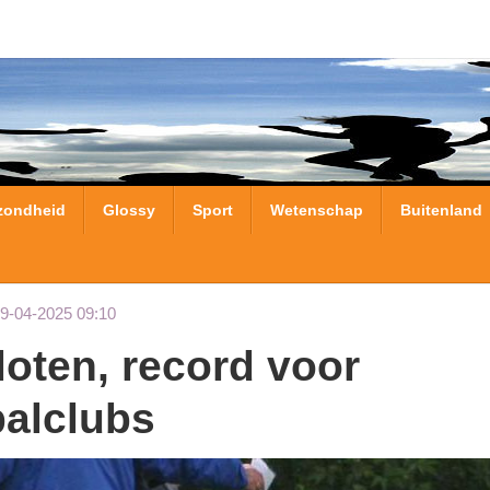
zondheid
Glossy
Sport
Wetenschap
Buitenland
09-04-2025 09:10
alclubs