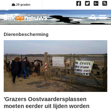
Overslaan
29 graden
en
naar
Toggl
de
inhoud
gaan
dierenbescherming
'Grazers Oostvaardersplassen
maandag,
moeten eerder uit lijden worden
19.