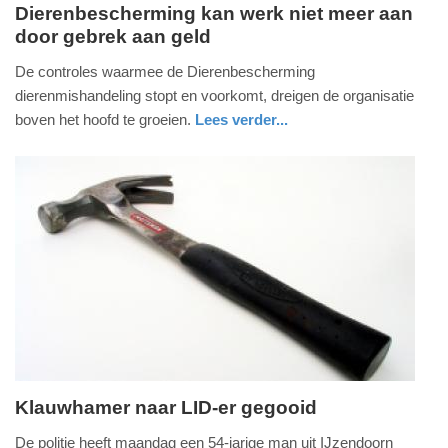
Dierenbescherming kan werk niet meer aan
door gebrek aan geld
donderdag,
25.
De controles waarmee de Dierenbescherming
september
dierenmishandeling stopt en voorkomt, dreigen de organisatie
2014
boven het hoofd te groeien.
Lees verder...
-
zuid-
10:36
holland
Update:
09-
04-
2025
09:10
Klauwhamer naar LID-er gegooid
dinsdag,
De politie heeft maandag een 54-jarige man uit IJzendoorn