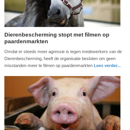
Dierenbescherming stopt met filmen op
paardenmarkten
donderdag,
1.
Omdat er steeds meer agressie is tegen medewerkers van de
september
Dierenbescherming, heeft de organisatie besloten om geen
2016
misstanden meer te filmen op paardenmarkten
Lees verder...
-
nieuws
zuid-
09:07
holland
Update:
09-
04-
2025
09:10