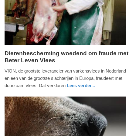
Update:
09-
04-
2025
09:10
Dierenbescherming woedend om fraude met
Beter Leven Vlees
donderdag,
5.
VION, de grootste leverancier van varkensvlees in Nederland
september
en een van de grootste slachterijen in Europa, fraudeert met
2013
duurzaam vlees. Dat verklaren
Lees verder...
-
noord-
09:25
brabant
Update:
09-
04-
2025