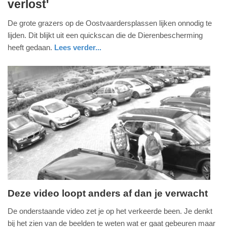
verlost'
maart
2018
De grote grazers op de Oostvaardersplassen lijken onnodig te
-
lijden. Dit blijkt uit een quickscan die de Dierenbescherming
15:32
heeft gedaan.
Lees verder...
Update:
09-
04-
2025
09:10
Deze video loopt anders af dan je verwacht
dinsdag,
De onderstaande video zet je op het verkeerde been. Je denkt
20.
bij het zien van de beelden te weten wat er gaat gebeuren maar