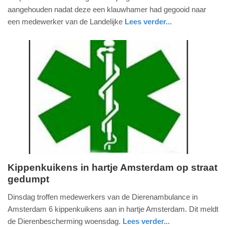
1.
aangehouden nadat deze een klauwhamer had gegooid naar
april
een medewerker van de Landelijke
Lees verder...
2014
gelderland
-
19:19
Update:
09-
04-
2025
09:10
Kippenkuikens in hartje Amsterdam op straat
gedumpt
woensdag,
20.
Dinsdag troffen medewerkers van de Dierenambulance in
november
Amsterdam 6 kippenkuikens aan in hartje Amsterdam. Dit meldt
2013
de Dierenbescherming woensdag.
Lees verder...