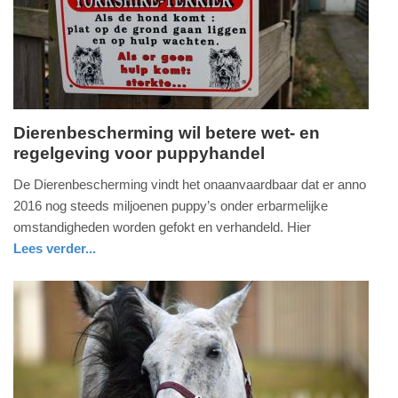
04-
2025
09:10
Dierenbescherming wil betere wet- en
regelgeving voor puppyhandel
maandag,
28.
De Dierenbescherming vindt het onaanvaardbaar dat er anno
november
2016 nog steeds miljoenen puppy’s onder erbarmelijke
2016
omstandigheden worden gefokt en verhandeld. Hier
-
Lees verder...
18:07
nieuws
zuid-
holland
Update:
09-
04-
2025
09:10