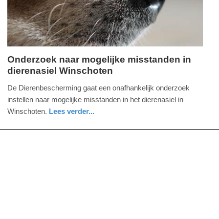
09:10
Onderzoek naar mogelijke misstanden in
dierenasiel Winschoten
zondag,
26.
De Dierenbescherming gaat een onafhankelijk onderzoek
mei
instellen naar mogelijke misstanden in het dierenasiel in
2013
Winschoten.
Lees verder...
-
groningen
12:19
Update:
09-
04-
2025
09:10