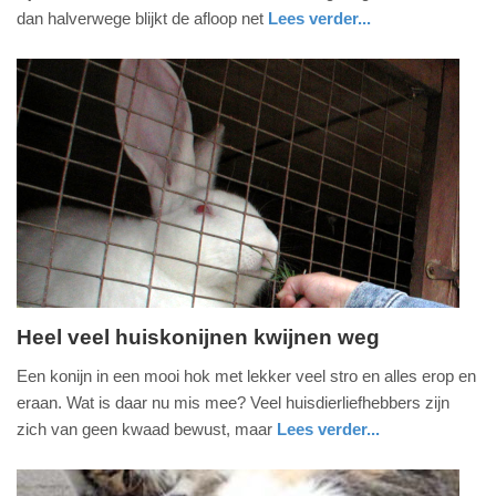
juni
dan halverwege blijkt de afloop net
Lees verder...
2017
nieuws
noord-
politie
-
holland
22:08
Update:
09-
04-
2025
09:10
Heel veel huiskonijnen kwijnen weg
woensdag,
Een konijn in een mooi hok met lekker veel stro en alles erop en
19.
eraan. Wat is daar nu mis mee? Veel huisdierliefhebbers zijn
april
zich van geen kwaad bewust, maar
Lees verder...
2017
nieuws
utrecht
-
08:11