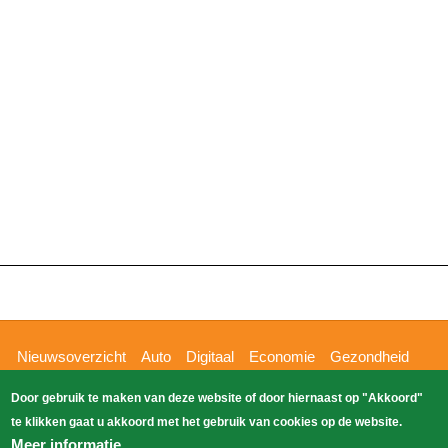
Hoofdnavigatie
Nieuwsoverzicht
Auto
Digitaal
Economie
Gezondheid
Glossy
Sport
Wetenschap
Buitenland
Nieuws
Door gebruik te maken van deze website of door hiernaast op "Akkoord"
Bizzpress
Blik op 112
Provincies
Weekoverzicht
te klikken gaat u akkoord met het gebruik van cookies op de website.
Copyright Blik Op Nieuws 2026
gehost
Zoeken
Meer informatie