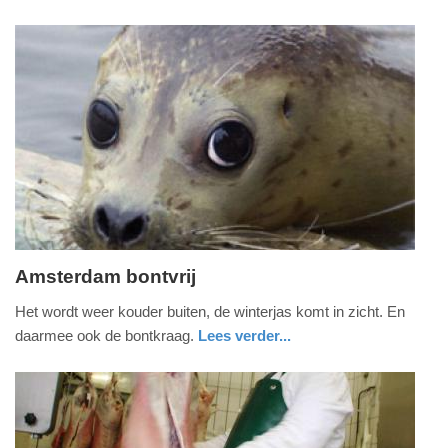
-
noord-
21:51
holland
Update:
09-
04-
2025
09:10
Amsterdam bontvrij
donderdag,
Het wordt weer kouder buiten, de winterjas komt in zicht. En
3.
daarmee ook de bontkraag.
Lees verder...
oktober
noord-
2013
holland
-
18:08