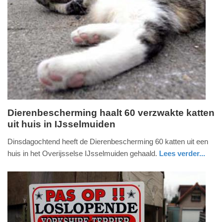
Update:
09-
04-
2025
09:10
Dierenbescherming haalt 60 verzwakte katten
uit huis in IJsselmuiden
dinsdag,
21.
Dinsdagochtend heeft de Dierenbescherming 60 katten uit een
februari
huis in het Overijsselse IJsselmuiden gehaald.
Lees verder...
2017
nieuws
overijssel
-
21:42
Update:
09-