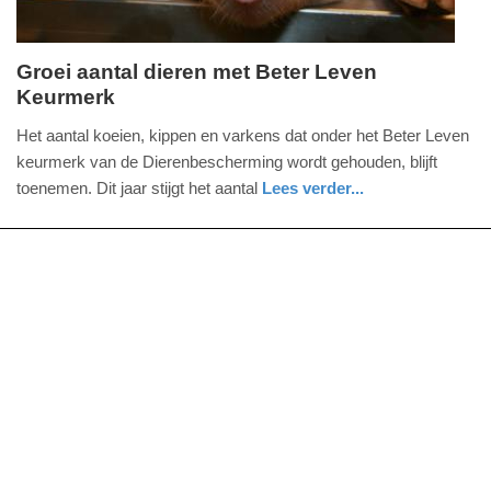
Groei aantal dieren met Beter Leven
Keurmerk
donderdag,
15.
Het aantal koeien, kippen en varkens dat onder het Beter Leven
oktober
keurmerk van de Dierenbescherming wordt gehouden, blijft
2015
toenemen. Dit jaar stijgt het aantal
Lees verder...
-
15:14
Update:
09-
04-
2025
09:10