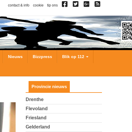
contact & info
cookie
tip ons
Nieuws
Bizzpress
Blik op 112
Provincie nieuws
Drenthe
Flevoland
Friesland
Gelderland