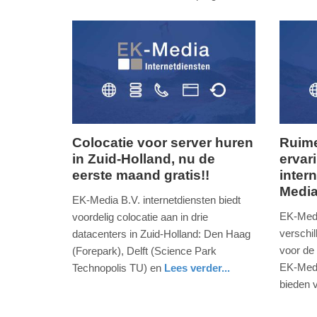
-
17:05
Update:
09-
04-
2025
09:10
Colocatie voor server huren
Ruime
in Zuid-Holland, nu de
ervar
vrijdag,
woensd
eerste maand gratis!!
inter
3.
14.
Medi
maart
septem
EK-Media B.V. internetdiensten biedt
2017
2016
EK-Media
voordelig colocatie aan in drie
-
-
verschil
datacenters in Zuid-Holland: Den Haag
10:37
18:19
voor de
(Forepark), Delft (Science Park
EK-Medi
Technopolis TU) en
Lees verder...
Update:
Update:
digitaal
zuid-
bieden 
09-
09-
holland
digitaal
zuid-
04-
04-
holland