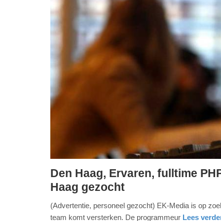
Den Haag, Ervaren, fulltime P
dinsdag,
Haag gezocht
17.
(Advertentie, personeel gezocht) EK-Media is op zo
oktober
team komt versterken. De programmeur
Lees verder
2017