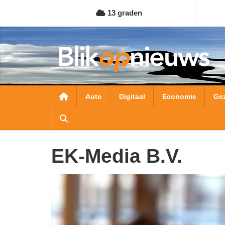
Overslaan
13 graden
en
naar
de
inhoud
gaan
Hoofdnavigatie
Auto
Digitaal
Economie
Ge
EK-Media B.V.