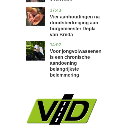
17:43
noord-
nieuws
brabant
Vier aanhoudingen na
doodsbedreiging aan
burgemeester Depla
van Breda
14:02
utrecht
gezondheid
Voor jongvolwassenen
is een chronische
aandoening
belangrijkste
belemmering