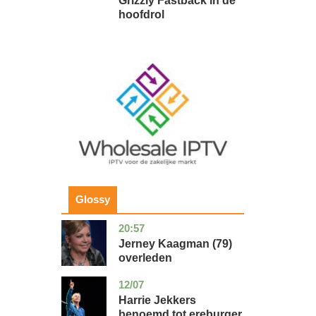
Grizzly Fastback in de
hoofdrol
Image
Glossy
20:57
noord-
glossy
holland
Jerney Kaagman (79)
overleden
12/07
zuid-
glossy
holland
Harrie Jekkers
benoemd tot ereburger