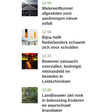
12:59
noord-
nieuws
holland
Waterwolftunnel
afgesloten voor
aanbrengen nieuw
asfalt
12:56
noord-
economie
holland
Bijna helft
Nederlanders schaamt
zich voor schulden
12:23
zuid-
nieuws
holland
Bewoner vannacht
overvallen, bedreigd,
mishandeld en
bestolen in
Leidschendam
12:00
drenthe
nieuws
Landbouwer ziet rook
in bebossing Anderen
en waarschuwt
brandweer