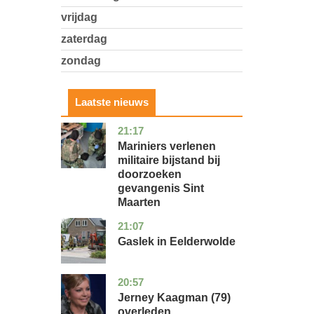
vrijdag
zaterdag
zondag
Laatste nieuws
21:17
buitenland
Mariniers verlenen
militaire bijstand bij
doorzoeken
gevangenis Sint
Maarten
21:07
drenthe
nieuws
Gaslek in Eelderwolde
20:57
noord-
glossy
holland
Jerney Kaagman (79)
overleden