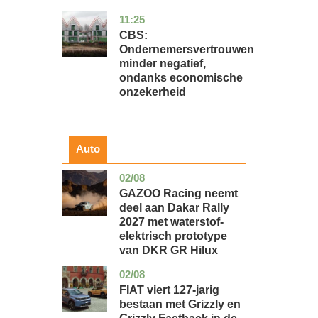
11:25
zuid-
economie
holland
CBS:
Ondernemersvertrouwen
minder negatief,
ondanks economische
onzekerheid
Auto
02/08
auto
GAZOO Racing neemt
deel aan Dakar Rally
2027 met waterstof-
elektrisch prototype
van DKR GR Hilux
02/08
auto
FIAT viert 127-jarig
bestaan met Grizzly en