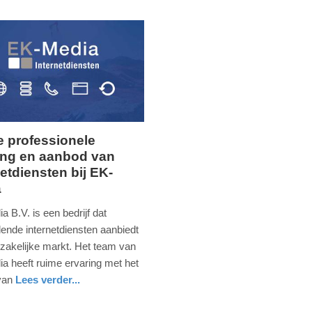
 professionele
ing en aanbod van
ag,
netdiensten bij EK-
a
ber
 B.V. is een bedrijf dat
lende internetdiensten aanbiedt
 zakelijke markt. Het team van
a heeft ruime ervaring met het
van
Lees verder...