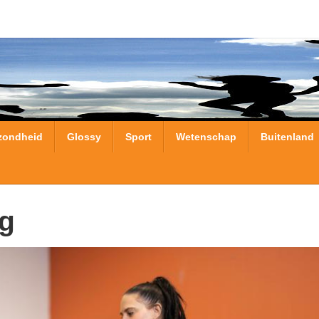
zondheid
Glossy
Sport
Wetenschap
Buitenland
rg