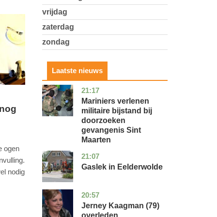
vrijdag
zaterdag
zondag
Laatste nieuws
21:17
buitenland
Mariniers verlenen
 nog
militaire bijstand bij
doorzoeken
gevangenis Sint
Maarten
e ogen
21:07
drenthe
nieuws
vulling.
Gaslek in Eelderwolde
el nodig
20:57
noord-
glossy
holland
Jerney Kaagman (79)
overleden