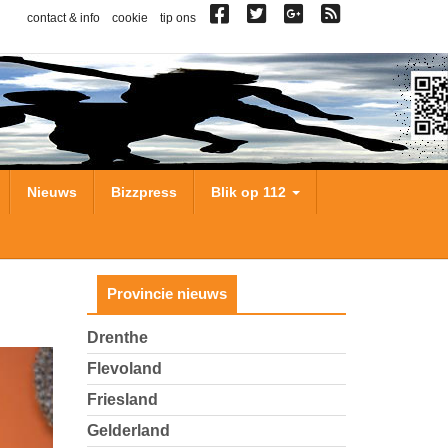
contact & info
cookie
tip ons
Nieuws
Bizzpress
Blik op 112
Provincie nieuws
Drenthe
Flevoland
Friesland
Gelderland