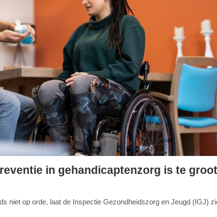
reventie in gehandicaptenzorg is te groo
eds niet op orde, laat de Inspectie Gezondheidszorg en Jeugd (IGJ) zi