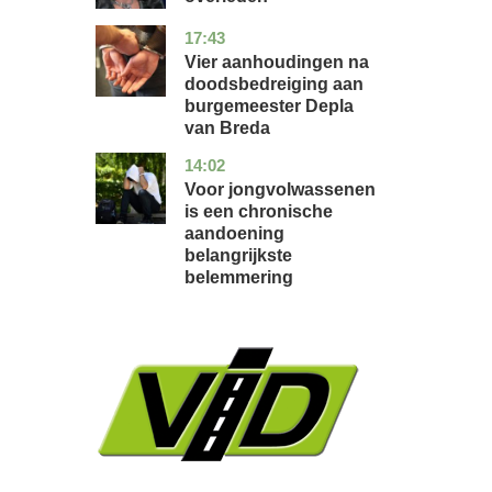
17:43
noord-
nieuws
brabant
Vier aanhoudingen na
doodsbedreiging aan
burgemeester Depla
van Breda
14:02
utrecht
gezondheid
Voor jongvolwassenen
is een chronische
aandoening
belangrijkste
belemmering