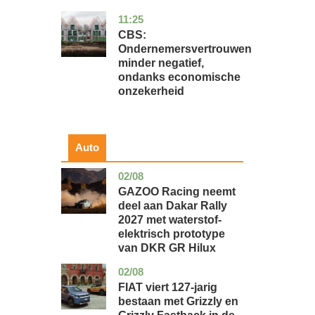
11:25
zuid-
economie
holland
CBS:
Ondernemersvertrouwen
minder negatief,
ondanks economische
onzekerheid
Auto
02/08
auto
GAZOO Racing neemt
deel aan Dakar Rally
2027 met waterstof-
elektrisch prototype
van DKR GR Hilux
02/08
auto
FIAT viert 127-jarig
bestaan met Grizzly en