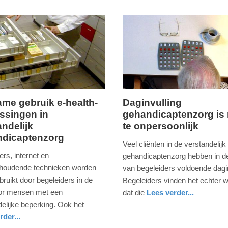
me gebruik e-health-
Daginvulling
ssingen in
gehandicaptenzorg is
ag,
woensdag,
andelijk
te onpersoonlijk
22.
ndicaptenzorg
februari
Veel cliënten in de verstandelijk
2017
rs, internet en
gehandicaptenzorg hebben in d
-
thoudende technieken worden
van begeleiders voldoende dagin
22:40
ruikt door begeleiders in de
Begeleiders vinden het echter w
or mensen met een
dat die
Lees verder...
Update:
gezondheid
utrecht
delijke beperking. Ook het
09-
rder...
04-