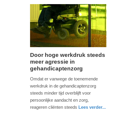
2025
2025
09:10
09:10
Door hoge werkdruk steeds
meer agressie in
zondag,
gehandicaptenzorg
5.
februari
Omdat er vanwege de toenemende
2017
werkdruk in de gehandicaptenzorg
-
steeds minder tijd overblijft voor
17:35
persoonlijke aandacht en zorg,
reageren cliënten steeds
Lees verder...
Update:
gezondheid
noord-
09-
holland
04-