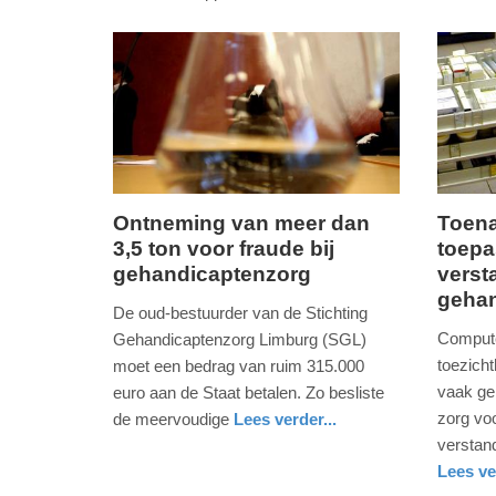
-
19:56
Update:
18-
04-
2025
19:59
Ontneming van meer dan
Toena
3,5 ton voor fraude bij
toepa
dinsdag,
woensd
gehandicaptenzorg
verst
2.
24.
geha
oktober
januari
De oud-bestuurder van de Stichting
2018
2018
Compute
Gehandicaptenzorg Limburg (SGL)
-
-
toezich
moet een bedrag van ruim 315.000
21:52
17:53
vaak geb
euro aan de Staat betalen. Zo besliste
zorg vo
de meervoudige
Lees verder...
Update:
Update:
nieuws
limburg
verstan
09-
09-
Lees ve
04-
04-
nieuws
utrecht