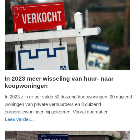
09:31
holland
Update:
22-
09-
2025
09:32
In 2023 meer wisseling van huur- naar
koopwoningen
donderdag,
5.
In 2023 zijn er per saldo 52 duizend koopwoningen, 20 duizend
december
woningen van private verhuurders en 8 duizend
2024
corporatiewoningen bij gekomen. Vooral doordat er
-
Lees verder...
17:08
economie
zuid-
holland
Update: