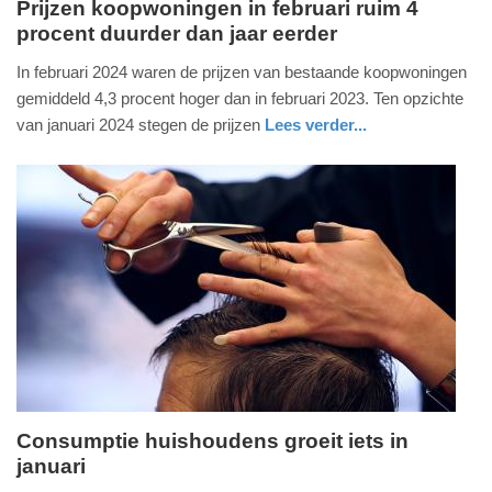
Prijzen koopwoningen in februari ruim 4
procent duurder dan jaar eerder
vrijdag,
22.
In februari 2024 waren de prijzen van bestaande koopwoningen
maart
gemiddeld 4,3 procent hoger dan in februari 2023. Ten opzichte
2024
van januari 2024 stegen de prijzen
Lees verder...
-
economie
zuid-
09:19
holland
Update:
09-
04-
2025
09:10
Consumptie huishoudens groeit iets in
januari
woensdag,