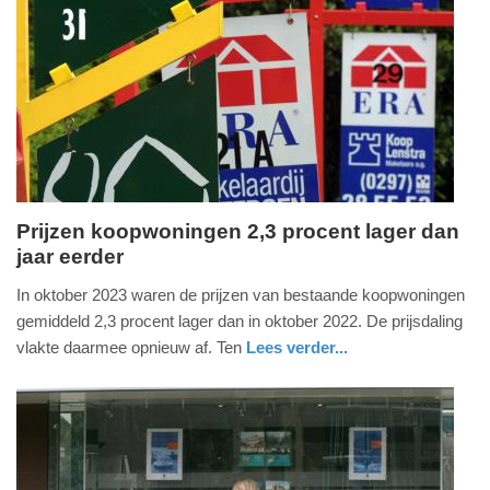
Prijzen koopwoningen 2,3 procent lager dan
jaar eerder
woensdag,
22.
In oktober 2023 waren de prijzen van bestaande koopwoningen
november
gemiddeld 2,3 procent lager dan in oktober 2022. De prijsdaling
2023
vlakte daarmee opnieuw af. Ten
Lees verder...
-
economie
zuid-
09:40
holland
Update:
09-