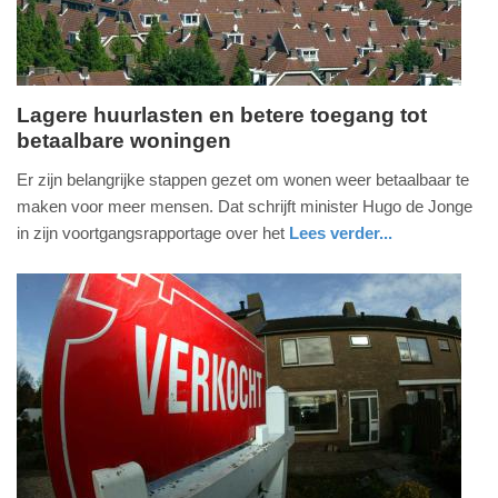
Lagere huurlasten en betere toegang tot
betaalbare woningen
donderdag,
13.
Er zijn belangrijke stappen gezet om wonen weer betaalbaar te
juli
maken voor meer mensen. Dat schrijft minister Hugo de Jonge
2023
in zijn voortgangsrapportage over het
Lees verder...
-
nieuws
zuid-
13:50
holland
Update:
09-
04-
2025
09:10