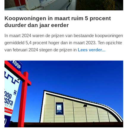
Koopwoningen in maart ruim 5 procent
duurder dan jaar eerder
maandag,
22.
In maart 2024 waren de prijzen van bestaande koopwoningen
april
gemiddeld 5,4 procent hoger dan in maart 2023. Ten opzichte
2024
van februari 2024 stegen de prijzen in
Lees verder...
-
economie
zuid-
09:31
holland
Update:
09-
04-
2025
09:10