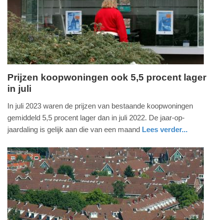
04-
2025
09:10
Prijzen koopwoningen ook 5,5 procent lager
in juli
dinsdag,
22.
In juli 2023 waren de prijzen van bestaande koopwoningen
augustus
gemiddeld 5,5 procent lager dan in juli 2022. De jaar-op-
2023
jaardaling is gelijk aan die van een maand
Lees verder...
-
economie
zuid-
09:44
holland
Update:
09-
04-
2025
09:10