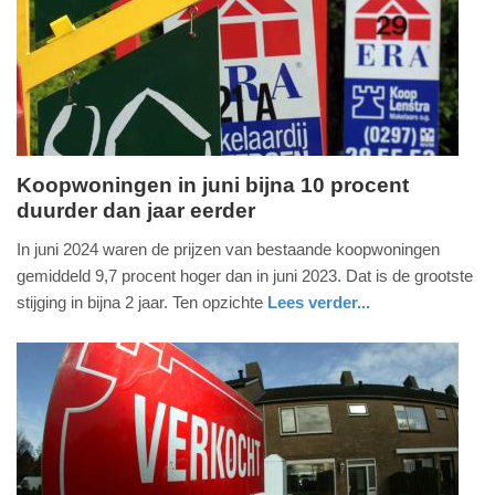
04-
2025
09:10
Koopwoningen in juni bijna 10 procent
duurder dan jaar eerder
maandag,
22.
In juni 2024 waren de prijzen van bestaande koopwoningen
juli
gemiddeld 9,7 procent hoger dan in juni 2023. Dat is de grootste
2024
stijging in bijna 2 jaar. Ten opzichte
Lees verder...
-
economie
zuid-
09:51
holland
Update:
09-
04-
2025