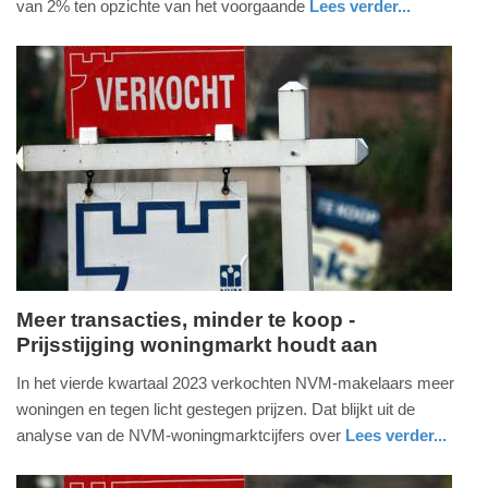
van 2% ten opzichte van het voorgaande
Lees verder...
-
economie
zuid-
08:05
holland
Update:
09-
04-
2025
09:10
Meer transacties, minder te koop -
Prijsstijging woningmarkt houdt aan
donderdag,
11.
In het vierde kwartaal 2023 verkochten NVM-makelaars meer
januari
woningen en tegen licht gestegen prijzen. Dat blijkt uit de
2024
analyse van de NVM-woningmarktcijfers over
Lees verder...
-
economie
utrecht
13:30