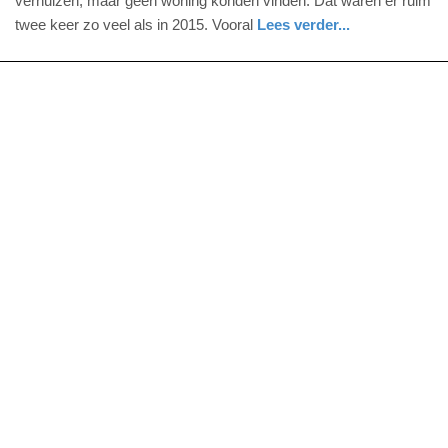
verhuizen, maar geen woning konden vinden. Dat waren er ruim
2022
twee keer zo veel als in 2015. Vooral
Lees verder...
-
economie
zuid-
09:33
holland
Update:
09-
04-
2025
09:10