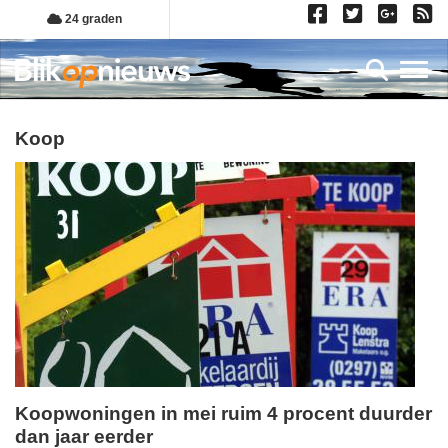
Overslaan
24 graden
en
naar
Toggl
de
inhoud
gaan
koop
Koopwoningen in mei ruim 4 procent duurder
dan jaar eerder
maandag,