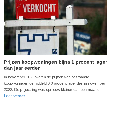
Update:
09-
04-
2025
09:10
Prijzen koopwoningen bijna 1 procent lager
dan jaar eerder
vrijdag,
22.
In november 2023 waren de prijzen van bestaande
december
koopwoningen gemiddeld 0,9 procent lager dan in november
2023
2022. De prijsdaling was opnieuw kleiner dan een maand
-
Lees verder...
09:37
economie
zuid-
holland
Update: