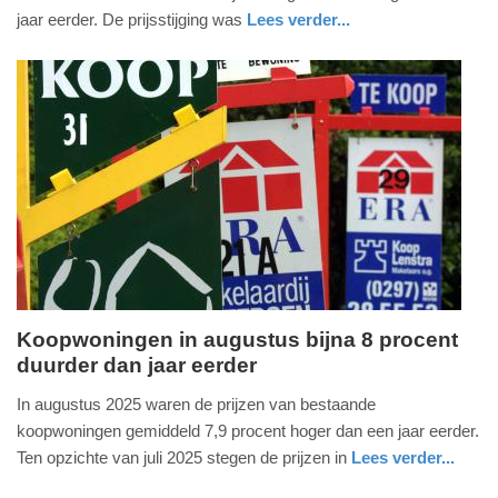
2026
jaar eerder. De prijsstijging was
Lees verder...
-
economie
zuid-
15:07
holland
Update:
21-
05-
2026
15:08
Koopwoningen in augustus bijna 8 procent
duurder dan jaar eerder
maandag,
22.
In augustus 2025 waren de prijzen van bestaande
september
koopwoningen gemiddeld 7,9 procent hoger dan een jaar eerder.
2025
Ten opzichte van juli 2025 stegen de prijzen in
Lees verder...
-
economie
zuid-