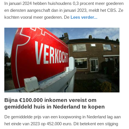
6.
In januari 2024 hebben huishoudens 0,3 procent meer goederen
maart
en diensten aangeschaft dan in januari 2023, meldt het CBS. Ze
2024
kochten vooral meer goederen. De
Lees verder...
-
economie
zuid-
09:45
holland
Update:
09-
04-
2025
09:10
Bijna €100.000 inkomen vereist om
gemiddeld huis in Nederland te kopen
maandag,
4.
De gemiddelde prijs van een koopwoning in Nederland lag aan
maart
het einde van 2023 op 452.000 euro. Dit betekent een stijging
2024