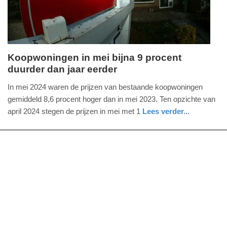
09:10
Koopwoningen in mei bijna 9 procent
duurder dan jaar eerder
maandag,
24.
In mei 2024 waren de prijzen van bestaande koopwoningen
juni
gemiddeld 8,6 procent hoger dan in mei 2023. Ten opzichte van
2024
april 2024 stegen de prijzen in mei met 1
Lees verder...
-
economie
zuid-
08:37
holland
Update:
09-
04-
2025
09:10