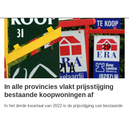
In alle provincies vlakt prijsstijging
maandag,
bestaande koopwoningen af
24.
In het derde kwartaal van 2022 is de prijsstijging van bestaande
oktober
FullStack Studio
koopwoningen in alle provincies afgevlakt. Voor de meeste
2022
provincies was dit voor het tweede
Lees verder...
-
09:23