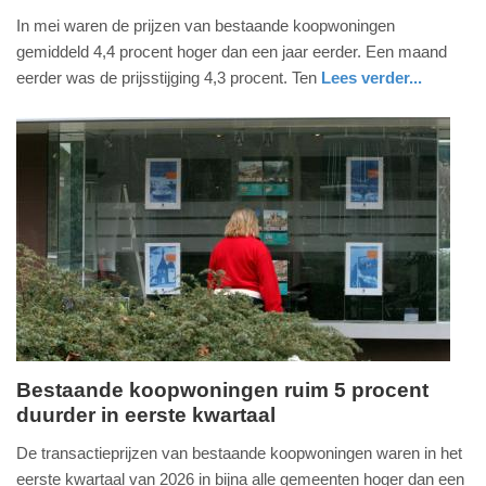
22.
In mei waren de prijzen van bestaande koopwoningen
juni
gemiddeld 4,4 procent hoger dan een jaar eerder. Een maand
2026
eerder was de prijsstijging 4,3 procent. Ten
Lees verder...
-
economie
zuid-
09:33
holland
Update:
22-
06-
2026
09:34
Bestaande koopwoningen ruim 5 procent
duurder in eerste kwartaal
donderdag,
21.
De transactieprijzen van bestaande koopwoningen waren in het
mei
eerste kwartaal van 2026 in bijna alle gemeenten hoger dan een