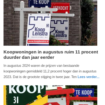
09-
04-
2025
09:10
Koopwoningen in augustus ruim 11 procent
duurder dan jaar eerder
maandag,
23.
In augustus 2024 waren de prijzen van bestaande
september
koopwoningen gemiddeld 11,2 procent hoger dan in augustus
2024
2023. Dat is de grootste stijging in twee jaar. Ten
Lees verder...
-
economie
zuid-
09:35
holland
Update:
09-