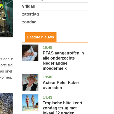
vrijdag
zaterdag
zondag
Laatste nieuws
19:48
utrecht
gezondheid
PFAS aangetroffen in
alle onderzochte
slaan in
Nederlandse
rte tijd
moedermelk
as snel
19:40
noord-
glossy
orkomen.
holland
Acteur Peter Faber
overleden
14:43
utrecht
nieuws
Tropische hitte keert
zondag terug met
lokaal 32 graden