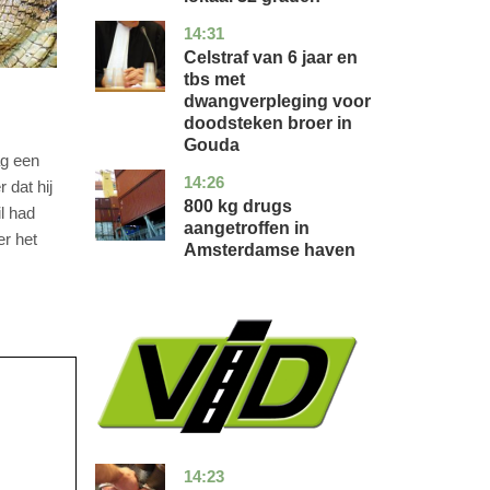
14:31
zuid-
nieuws
holland
Celstraf van 6 jaar en
tbs met
dwangverpleging voor
doodsteken broer in
Gouda
ag een
14:26
noord-
nieuws
dat hij
holland
800 kg drugs
l had
aangetroffen in
er het
Amsterdamse haven
14:23
flevoland
nieuws