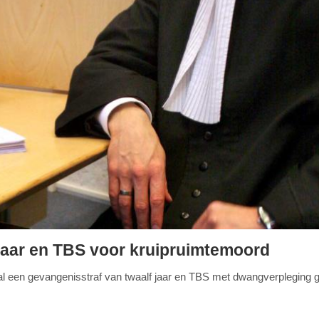
 jaar en TBS voor kruipruimtemoord
l een gevangenisstraf van twaalf jaar en TBS met dwangverpleging g