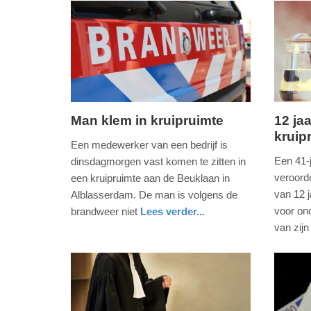
-
20:26
Update:
09-
04-
2025
Man klem in kruipruimte
12 ja
09:10
kruip
dinsdag,
dinsdag
Een medewerker van een bedrijf is
29.
29.
Een 41-j
dinsdagmorgen vast komen te zitten in
september
oktober
veroord
een kruipruimte aan de Beuklaan in
2020
2019
van 12 
Alblasserdam. De man is volgens de
-
-
voor on
brandweer niet
Lees verder...
11:24
14:35
nieuws
zuid-
brandweer
van zijn
holland
nieuws
overijsse
Update:
Update:
09-
09-
04-
04-
2025
2025