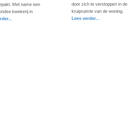
-
door zich te verstoppen in de
gepakt. Met name een
15:14
kruipruimte van de woning.
ondse kwekerij in
Lees verder...
rder...
Update:
noord-
politie
09-
brabant
04-
2025
09:10