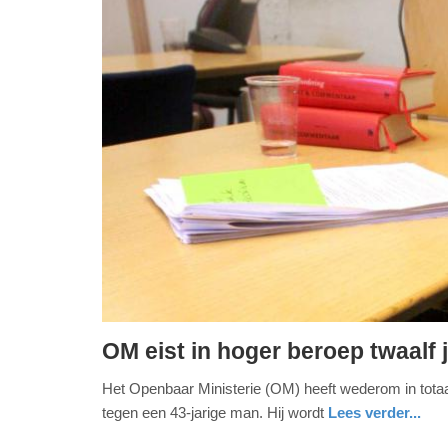
OM eist in hoger beroep twaalf
woensdag,
Het Openbaar Ministerie (OM) heeft wederom in totaa
3.
tegen een 43-jarige man. Hij wordt
Lees verder...
november
2021