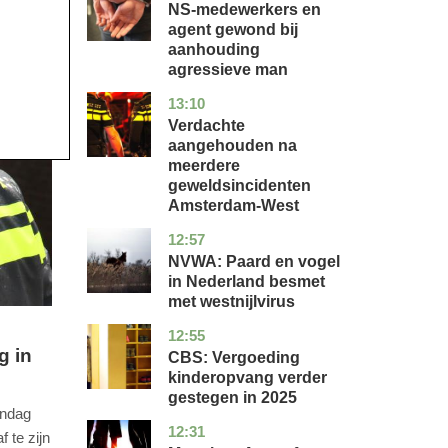
NS-medewerkers en
agent gewond bij
aanhouding
agressieve man
13:10
noord-
nieuws
holland
Verdachte
aangehouden na
meerdere
geweldsincidenten
Amsterdam-West
12:57
utrecht
nieuws
NVWA: Paard en vogel
in Nederland besmet
met westnijlvirus
12:55
zuid-
economie
holland
g in
CBS: Vergoeding
kinderopvang verder
gestegen in 2025
andag
12:31
utrecht
nieuws
f te zijn