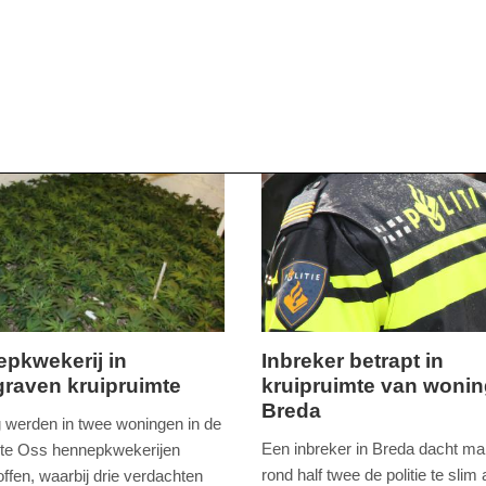
pkwekerij in
Inbreker betrapt in
graven kruipruimte
kruipruimte van wonin
ag,
dinsdag,
Breda
29.
 werden in twee woningen in de
september
Een inbreker in Breda dacht m
te Oss hennepkwekerijen
2015
rond half twee de politie te slim a
ffen, waarbij drie verdachten