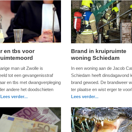
ar en tbs voor
Brand in kruipruimte
ruimtemoord
woning Schiedam
,
dinsdag,
17.
arige man uit Zwolle is
In een woning aan de Jacob Cat
oktober
eeld tot een gevangenisstraf
Schiedam heeft dinsdagavond ko
2017
jaar en tbs met dwangverpleging
brand gewoed. De brandweer w
-
der andere het doodschieten
ter plaatse en wist erger te vo
22:46
Lees verder...
Lees verder...
l
nieuws
zuid-
brandweer
Update:
holland
09-
04-
2025