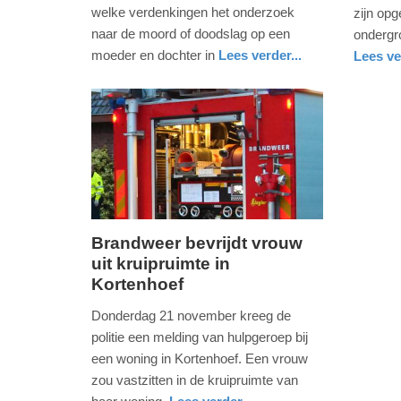
-
-
welke verdenkingen het onderzoek
zijn op
15:45
11:35
naar de moord of doodslag op een
ondergr
moeder en dochter in
Lees verder...
Lees ve
Update:
Update:
nieuws
flevoland
nieuws
noord-
politie
09-
09-
brabant
04-
04-
2025
2025
09:10
09:10
Brandweer bevrijdt vrouw
uit kruipruimte in
vrijdag,
Kortenhoef
22.
november
Donderdag 21 november kreeg de
2013
politie een melding van hulpgeroep bij
-
een woning in Kortenhoef. Een vrouw
11:21
zou vastzitten in de kruipruimte van