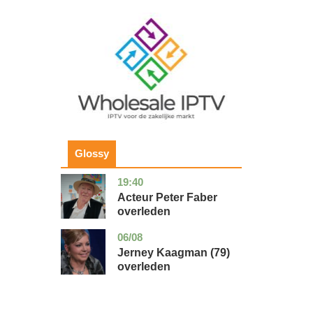
Image
Glossy
19:40
noord-
glossy
holland
Acteur Peter Faber
overleden
06/08
noord-
glossy
holland
Jerney Kaagman (79)
overleden