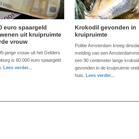
09:10
0 euro spaargeld
Krokodil gevonden in
wenen uit kruipruimte
kruipruimte
ag,
woensdag,
rde vrouw
8.
Politie Amsterdam kreeg dinsd
juni
95-jarige vrouw uit het Gelders
melding van een Amsterdammer 
2016
burg is 60.000 euro spaargeld
een 90 centimeter lange krokodi
-
.
Lees verder...
gevonden in de kruipruimte ond
09:24
nd
huis.
Lees verder...
nieuws
noord-
politie
Update:
holland
09-
04-
2025
09:10