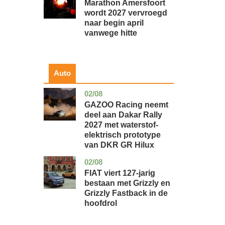
Marathon Amersfoort
wordt 2027 vervroegd
naar begin april
vanwege hitte
Auto
02/08
auto
GAZOO Racing neemt
deel aan Dakar Rally
2027 met waterstof-
elektrisch prototype
van DKR GR Hilux
02/08
auto
FIAT viert 127-jarig
bestaan met Grizzly en
Grizzly Fastback in de
hoofdrol