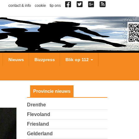
contact & info
cookie
tip ons
Nieuws
Bizzpress
Blik op 112
Provincie nieuws
Drenthe
Flevoland
Friesland
Gelderland