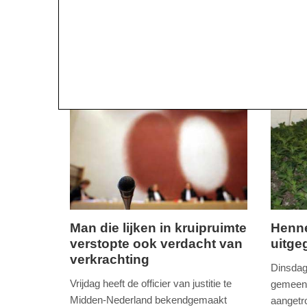
Man die lijken in kruipruimte
Henne
verstopte ook verdacht van
uitge
vrijdag,
woensd
verkrachting
18.
13.
Dinsdag
maart
januari
Vrijdag heeft de officier van justitie te
gemeen
2016
2016
Midden-Nederland bekendgemaakt
aangetro