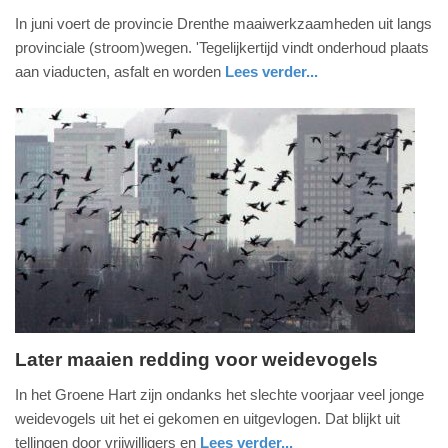
1.
In juni voert de provincie Drenthe maaiwerkzaamheden uit langs
juni
provinciale (stroom)wegen. 'Tegelijkertijd vindt onderhoud plaats
2026
aan viaducten, asfalt en worden
Lees verder...
-
nieuws
drenthe
17:33
Update:
01-
06-
2026
17:49
Later maaien redding voor weidevogels
donderdag,
In het Groene Hart zijn ondanks het slechte voorjaar veel jonge
11.
weidevogels uit het ei gekomen en uitgevlogen. Dat blijkt uit
juli
tellingen door vrijwilligers en
Lees verder...