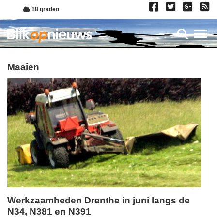
Overslaan
18 graden
en
naar
Toggl
de
inhoud
gaan
maaien
Werkzaamheden Drenthe in juni langs de
N34, N381 en N391
maandag,