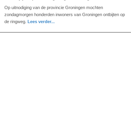
zondag,
Op uitnodiging van de provincie Groningen mochten
7.
zondagmorgen honderden inwoners van Groningen ontbijten op
juli
de ringweg.
Lees verder...
2013
groningen
-
21:03
Update:
09-
04-
2025
09:10