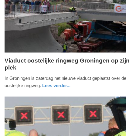
Update:
09-
04-
2025
09:10
Viaduct oostelijke ringweg Groningen op zijn
plek
zondag,
22.
In Groningen is zaterdag het nieuwe viaduct geplaatst over de
juni
oostelijke ringweg.
Lees verder...
2014
groningen
-
11:32
Update:
09-
04-