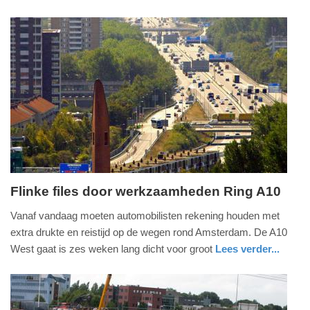
2017
nieuws
groningen
-
11:18
Update:
09-
04-
2025
09:10
Flinke files door werkzaamheden Ring A10
maandag,
Vanaf vandaag moeten automobilisten rekening houden met
24.
extra drukte en reistijd op de wegen rond Amsterdam. De A10
juli
West gaat is zes weken lang dicht voor groot
Lees verder...
2017
nieuws
noord-
-
holland
08:37