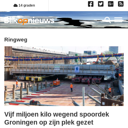
Overslaan
14 graden
en
naar
Toggl
de
inhoud
gaan
ringweg
Vijf miljoen kilo wegend spoordek
woensdag,
Groningen op zijn plek gezet
12.