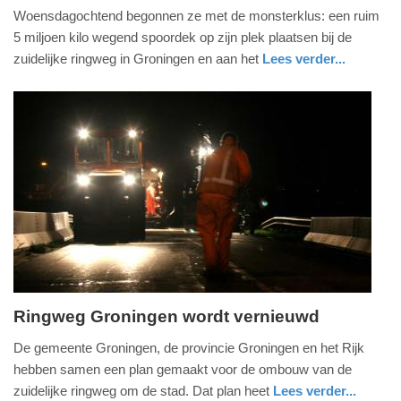
Woensdagochtend begonnen ze met de monsterklus: een ruim
mei
5 miljoen kilo wegend spoordek op zijn plek plaatsen bij de
2021
zuidelijke ringweg in Groningen en aan het
Lees verder...
-
17:51
Update:
09-
04-
2025
09:10
Ringweg Groningen wordt vernieuwd
donderdag,
De gemeente Groningen, de provincie Groningen en het Rijk
7.
hebben samen een plan gemaakt voor de ombouw van de
december
zuidelijke ringweg om de stad. Dat plan heet
Lees verder...