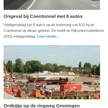
Ongeval bij Coentunnel met 8 autos
vrijdag,
Vrijdagmiddag zijn 8 auto’s op de buitenring van A10 bij de
20.
Coentunnel op elkaar gebotst. Dit meldt de Rijksinformatiedienst
september
(VID) vrijdagmiddag.
Lees verder...
2013
noord-
-
holland
16:10
Update:
09-
04-
2025
09:10
Ontbijtje op de ringweg Groningen