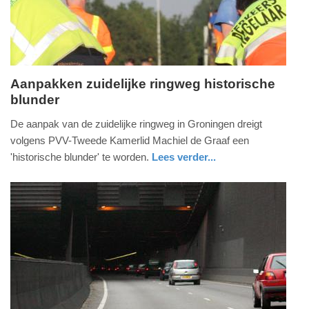
2025
09:10
Aanpakken zuidelijke ringweg historische
blunder
zondag,
24.
De aanpak van de zuidelijke ringweg in Groningen dreigt
november
volgens PVV-Tweede Kamerlid Machiel de Graaf een
2013
'historische blunder' te worden.
Lees verder...
-
groningen
12:53
Update:
09-
04-
2025
09:10