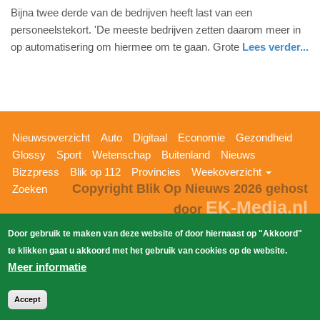
Bijna twee derde van de bedrijven heeft last van een
juni
personeelstekort. 'De meeste bedrijven zetten daarom meer in
2026
op automatisering om hiermee om te gaan. Grote
Lees verder...
-
17:29
Update:
03-
06-
Hoofdnavigatie
Nieuwsoverzicht
Auto
Digitaal
Economie
Gezondheid
2026
Glossy
Sport
Wetenschap
Buitenland
Nieuws
17:37
Bizzpress
Blik op 112
Provincies
Weekoverzicht
Copyright Blik Op Nieuws 2026
gehost
Zoeken
EK-Media.nl
door
Door gebruik te maken van deze website of door hiernaast op "Akkoord"
te klikken gaat u akkoord met het gebruik van cookies op de website.
Meer informatie
Accept