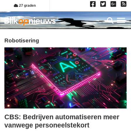
Overslaan
27 graden
en
naar
Toggl
de
inhoud
gaan
robotisering
CBS: Bedrijven automatiseren meer
woensdag,
vanwege personeelstekort
3.