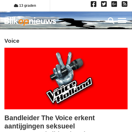
Overslaan
13 graden
en
naar
Toggl
de
inhoud
gaan
voice
Bandleider The Voice erkent
zaterdag,
aantijgingen seksueel
15.