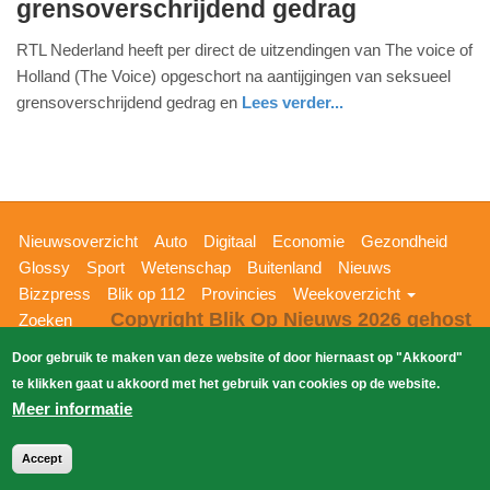
grensoverschrijdend gedrag
januari
2022
RTL Nederland heeft per direct de uitzendingen van The voice of
-
Holland (The Voice) opgeschort na aantijgingen van seksueel
10:55
grensoverschrijdend gedrag en
Lees verder...
Update:
09-
04-
2025
Hoofdnavigatie
Nieuwsoverzicht
Auto
Digitaal
Economie
Gezondheid
09:10
Glossy
Sport
Wetenschap
Buitenland
Nieuws
Bizzpress
Blik op 112
Provincies
Weekoverzicht
Copyright Blik Op Nieuws 2026
gehost
Zoeken
EK-Media.nl
door
Door gebruik te maken van deze website of door hiernaast op "Akkoord"
te klikken gaat u akkoord met het gebruik van cookies op de website.
Meer informatie
Accept