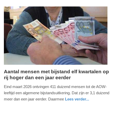
2026
nieuws
noord-
politie
-
holland
09:11
Update:
13-
06-
2026
12:32
Aantal mensen met bijstand elf kwartalen op
rij hoger dan een jaar eerder
vrijdag,
12.
Eind maart 2026 ontvingen 411 duizend mensen tot de AOW-
juni
leeftijd een algemene bijstandsuitkering. Dat zijn er 3,1 duizend
2026
meer dan een jaar eerder. Daarmee
Lees verder...
-
economie
zuid-
08:00
holland