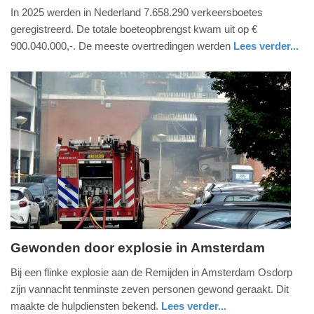
In 2025 werden in Nederland 7.658.290 verkeersboetes
juni
geregistreerd. De totale boeteopbrengst kwam uit op €
2026
900.040.000,-. De meeste overtredingen werden
Lees verder...
-
11:30
Update:
12-
06-
2026
11:32
Gewonden door explosie in Amsterdam
vrijdag,
Bij een flinke explosie aan de Remijden in Amsterdam Osdorp
12.
zijn vannacht tenminste zeven personen gewond geraakt. Dit
juni
maakte de hulpdiensten bekend.
Lees verder...