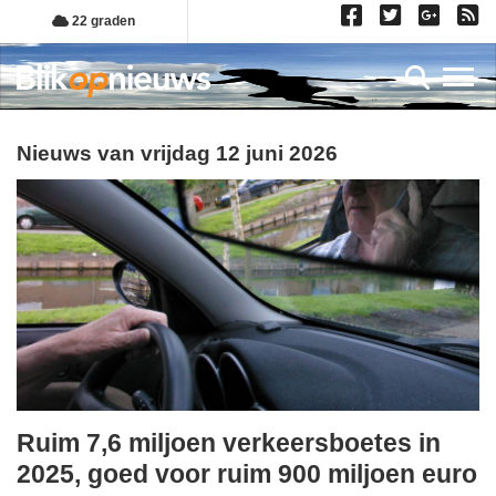
Overslaan
22 graden
en
naar
Toggl
de
inhoud
gaan
Nieuws van vrijdag 12 juni 2026
Ruim 7,6 miljoen verkeersboetes in
vrijdag,
2025, goed voor ruim 900 miljoen euro
12.