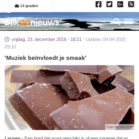
Overslaan
14 graden
en
naar
Toggl
de
inhoud
vrijdag, 23. december 2016 - 16:21
Update: 09-04-2025
gaan
09:10
'Muziek beïnvloedt je smaak'
Foto: Archief EHF
Leuven
Een bord dat mooi geschikt is of een snoepje dat er