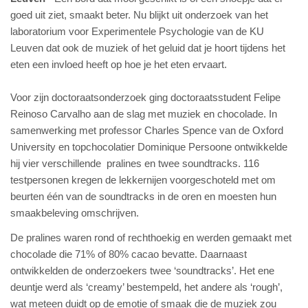
goed uit ziet, smaakt beter. Nu blijkt uit onderzoek van het
laboratorium voor Experimentele Psychologie van de KU
Leuven dat ook de muziek of het geluid dat je hoort tijdens het
eten een invloed heeft op hoe je het eten ervaart.
Voor zijn doctoraatsonderzoek ging doctoraatsstudent Felipe
Reinoso Carvalho aan de slag met muziek en chocolade. In
samenwerking met professor Charles Spence van de Oxford
University en topchocolatier Dominique Persoone ontwikkelde
hij vier verschillende pralines en twee soundtracks. 116
testpersonen kregen de lekkernijen voorgeschoteld met om
beurten één van de soundtracks in de oren en moesten hun
smaakbeleving omschrijven.
De pralines waren rond of rechthoekig en werden gemaakt met
chocolade die 71% of 80% cacao bevatte. Daarnaast
ontwikkelden de onderzoekers twee ‘soundtracks’. Het ene
deuntje werd als ‘creamy’ bestempeld, het andere als ‘rough’,
wat meteen duidt op de emotie of smaak die de muziek zou