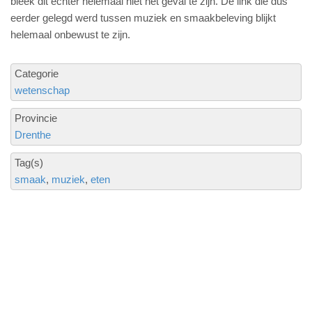
bleek dit echter helemaal niet het geval te zijn. De link die dus
eerder gelegd werd tussen muziek en smaakbeleving blijkt
helemaal onbewust te zijn.
Categorie
wetenschap
Provincie
Drenthe
Tag(s)
smaak
muziek
eten