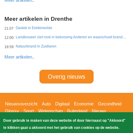
Meer artikelen..
Meer artikelen in Drenthe
Gaslek in Eelderwolde
21:07
Landbouwer ziet rook in bebossing Anderen en waarschuwt brandweer
12:00
Natuurbrand in Zuidlaren
18:59
Meer artikelen..
Overig nieuws
Hoofdnavigatie
Nieuwsoverzicht
Auto
Digitaal
Economie
Gezondheid
Glossy
Sport
Wetenschap
Buitenland
Nieuws
Bizzpress
Blik op 112
Provincies
Weekoverzicht
Door gebruik te maken van deze website of door hiernaast op "Akkoord"
Copyright Blik Op Nieuws 2026
gehost
Zoeken
te klikken gaat u akkoord met het gebruik van cookies op de website.
EK-Media.nl