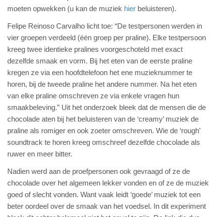
moeten opwekken (u kan de muziek
hier
beluisteren).
Felipe Reinoso Carvalho licht toe: “De testpersonen werden in
vier groepen verdeeld (één groep per praline). Elke testpersoon
kreeg twee identieke pralines voorgeschoteld met exact
dezelfde smaak en vorm. Bij het eten van de eerste praline
kregen ze via een hoofdtelefoon het ene muzieknummer te
horen, bij de tweede praline het andere nummer. Na het eten
van elke praline omschreven ze via enkele vragen hun
smaakbeleving.” Uit het onderzoek bleek dat de mensen die de
chocolade aten bij het beluisteren van de ‘creamy’ muziek de
praline als romiger en ook zoeter omschreven. Wie de ‘rough’
soundtrack te horen kreeg omschreef dezelfde chocolade als
ruwer en meer bitter.
Nadien werd aan de proefpersonen ook gevraagd of ze de
chocolade over het algemeen lekker vonden en of ze de muziek
goed of slecht vonden. Want vaak leidt ‘goede’ muziek tot een
beter oordeel over de smaak van het voedsel. In dit experiment