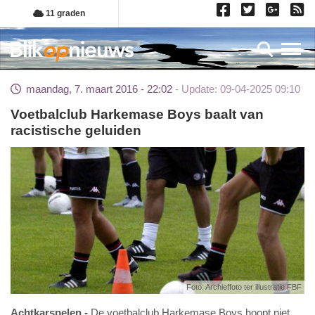
Overslaan
11 graden
en
naar
Toggl
de
inhoud
maandag, 7. maart 2016 - 22:02
Update: 09-04-2025 09:10
gaan
Voetbalclub Harkemase Boys baalt van
racistische geluiden
Foto: Archieffoto ter illustratie FBF
Achtkarspelen
De voetbalclub Harkemase Boys hoopt niet