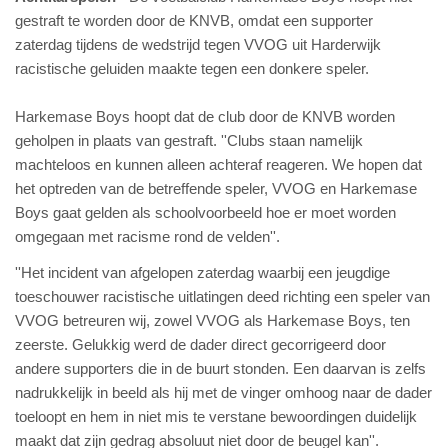
gestraft te worden door de KNVB, omdat een supporter
zaterdag tijdens de wedstrijd tegen VVOG uit Harderwijk
racistische geluiden maakte tegen een donkere speler.
Harkemase Boys hoopt dat de club door de KNVB worden
geholpen in plaats van gestraft. ''Clubs staan namelijk
machteloos en kunnen alleen achteraf reageren. We hopen dat
het optreden van de betreffende speler,
VVOG
en
Harkemase
Boys gaat gelden als schoolvoorbeeld hoe er moet worden
omgegaan met racisme rond de velden''.
''Het incident van afgelopen zaterdag waarbij een jeugdige
toeschouwer racistische uitlatingen deed richting een speler van
VVOG betreuren wij, zowel VVOG als Harkemase Boys, ten
zeerste. Gelukkig werd de dader direct gecorrigeerd door
andere supporters die in de buurt stonden. Een daarvan is zelfs
nadrukkelijk in beeld als hij met de vinger omhoog naar de dader
toeloopt en hem in niet mis te verstane bewoordingen duidelijk
maakt dat zijn gedrag absoluut niet door de beugel kan''.