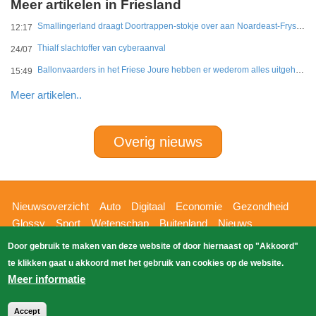
Meer artikelen in Friesland
Smallingerland draagt Doortrappen-stokje over aan Noardeast-Fryslân en Dantumadiel
12:17
Thialf slachtoffer van cyberaanval
24/07
Ballonvaarders in het Friese Joure hebben er wederom alles uitgehaald
15:49
Meer artikelen..
Overig nieuws
Hoofdnavigatie
Nieuwsoverzicht
Auto
Digitaal
Economie
Gezondheid
Glossy
Sport
Wetenschap
Buitenland
Nieuws
Bizzpress
Blik op 112
Provincies
Weekoverzicht
Door gebruik te maken van deze website of door hiernaast op "Akkoord"
Copyright Blik Op Nieuws 2026
gehost
Zoeken
te klikken gaat u akkoord met het gebruik van cookies op de website.
EK-Media.nl
door
Meer informatie
Accept