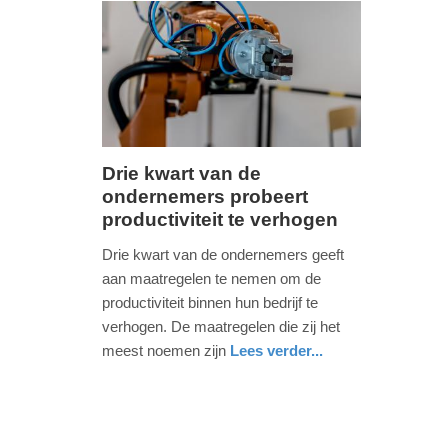
-
17:29
Update:
03-
06-
2026
Drie kwart van de
17:37
ondernemers probeert
vrijdag,
productiviteit te verhogen
24.
mei
Drie kwart van de ondernemers geeft
2024
aan maatregelen te nemen om de
-
productiviteit binnen hun bedrijf te
09:01
verhogen. De maatregelen die zij het
meest noemen zijn
Lees verder...
Update:
economie
zuid-
09-
holland
04-
2025