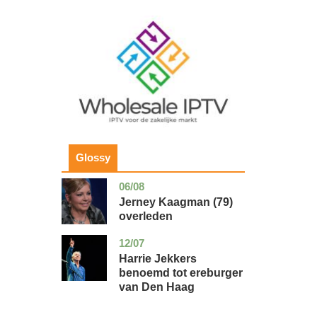
Image
Glossy
06/08
noord-
glossy
holland
Jerney Kaagman (79)
overleden
12/07
zuid-
glossy
holland
Harrie Jekkers
benoemd tot ereburger
van Den Haag