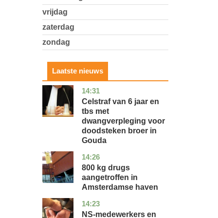
vrijdag
zaterdag
zondag
Laatste nieuws
14:31
zuid-
nieuws
holland
Celstraf van 6 jaar en
tbs met
dwangverpleging voor
doodsteken broer in
Gouda
14:26
noord-
nieuws
holland
800 kg drugs
aangetroffen in
Amsterdamse haven
14:23
flevoland
nieuws
NS-medewerkers en