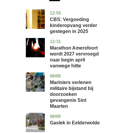
12:55
zuid-
economie
holland
CBS: Vergoeding
kinderopvang verder
gestegen in 2025
12:31
utrecht
nieuws
Marathon Amersfoort
wordt 2027 vervroegd
naar begin april
vanwege hitte
06/08
buitenland
Mariniers verlenen
militaire bijstand bij
doorzoeken
gevangenis Sint
Maarten
06/08
drenthe
nieuws
Gaslek in Eelderwolde