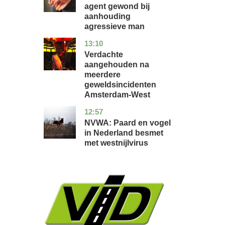
agent gewond bij
aanhouding
agressieve man
13:10
noord-
nieuws
holland
Verdachte
aangehouden na
meerdere
geweldsincidenten
Amsterdam-West
12:57
utrecht
nieuws
NVWA: Paard en vogel
in Nederland besmet
met westnijlvirus