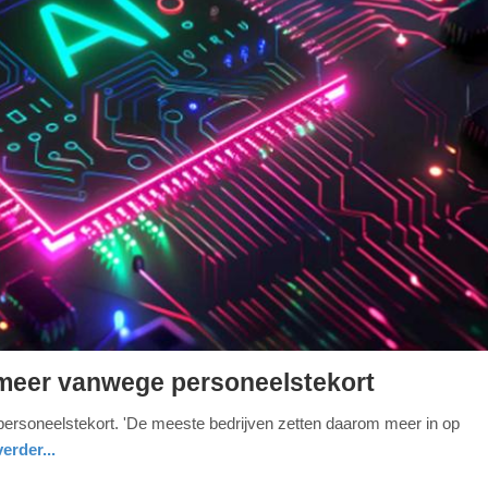
meer vanwege personeelstekort
 personeelstekort. 'De meeste bedrijven zetten daarom meer in op
erder...