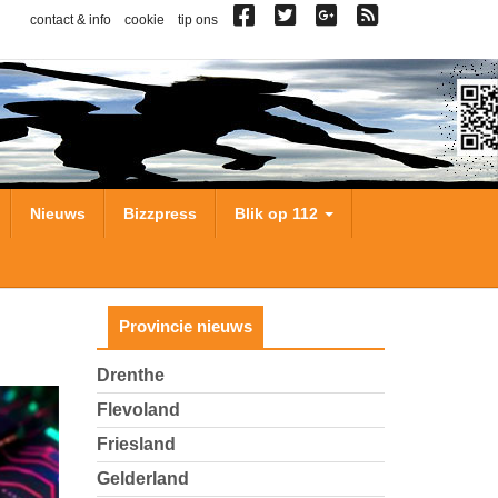
contact & info
cookie
tip ons
Nieuws
Bizzpress
Blik op 112
Provincie nieuws
Drenthe
Flevoland
Friesland
Gelderland