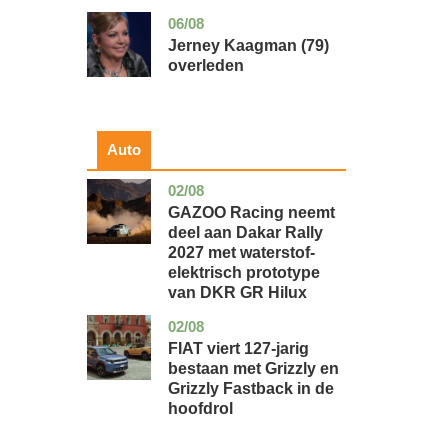
06/08
noord-
glossy
holland
Jerney Kaagman (79)
overleden
Auto
02/08
auto
GAZOO Racing neemt
deel aan Dakar Rally
2027 met waterstof-
elektrisch prototype
van DKR GR Hilux
02/08
auto
FIAT viert 127-jarig
bestaan met Grizzly en
Grizzly Fastback in de
hoofdrol