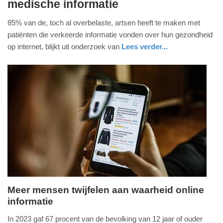
medische informatie
september
2025
85% van de, toch al overbelaste, artsen heeft te maken met
-
patiënten die verkeerde informatie vonden over hun gezondheid
11:59
op internet, blijkt uit onderzoek van
Lees verder...
Update:
15-
09-
2025
12:03
Meer mensen twijfelen aan waarheid online
informatie
maandag,
8.
In 2023 gaf 67 procent van de bevolking van 12 jaar of ouder