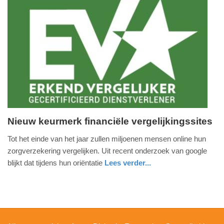
Update:
09-
04-
2025
09:10
Nieuw keurmerk financiële vergelijkingssites
donderdag,
Tot het einde van het jaar zullen miljoenen mensen online hun
17.
zorgverzekering vergelijken. Uit recent onderzoek van google
november
blijkt dat tijdens hun oriëntatie
Lees verder...
2016
digitaal
noord-
-
holland
15:53
Update: