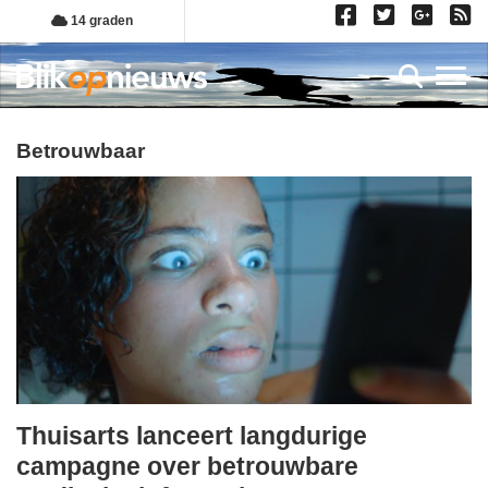
Overslaan
14 graden
en
naar
Toggl
de
inhoud
gaan
betrouwbaar
Thuisarts lanceert langdurige
maandag,
campagne over betrouwbare
15.