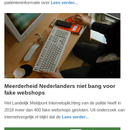
patiënteninformatie over
Lees verder...
12:46
gezondheid
Update:
09-
04-
2025
09:10
Meerderheid Nederlanders niet bang voor
fake webshops
donderdag,
17.
Het Landelijk Meldpunt Internetoplichting van de politie heeft in
januari
2018 meer dan 400 fake webshops gesloten. Uit onderzoek van
2019
internetvergelijk.nl blijkt dat de
Lees verder...
-
digitaal
zuid-
16:19
holland