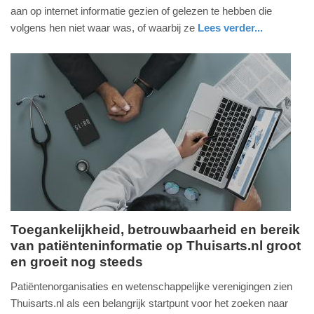
april
aan op internet informatie gezien of gelezen te hebben die
2024
volgens hen niet waar was, of waarbij ze
Lees verder...
-
digitaal
zuid-
09:19
holland
Update:
09-
04-
2025
09:10
Toegankelijkheid, betrouwbaarheid en bereik
van patiënteninformatie op Thuisarts.nl groot
dinsdag,
en groeit nog steeds
20.
augustus
Patiëntenorganisaties en wetenschappelijke verenigingen zien
2019
Thuisarts.nl als een belangrijk startpunt voor het zoeken naar
-