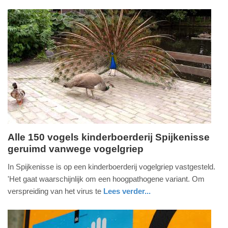
11:29
Update:
09-
04-
2025
09:10
Alle 150 vogels kinderboerderij Spijkenisse
geruimd vanwege vogelgriep
donderdag,
25.
In Spijkenisse is op een kinderboerderij vogelgriep vastgesteld.
augustus
'Het gaat waarschijnlijk om een hoogpathogene variant. Om
2022
verspreiding van het virus te
Lees verder...
-
nieuws
zuid-
19:52
holland