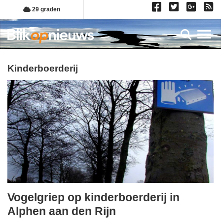
Overslaan
29 graden
en
naar
Toggl
de
inhoud
gaan
kinderboerderij
Vogelgriep op kinderboerderij in
zaterdag,
Alphen aan den Rijn
25.