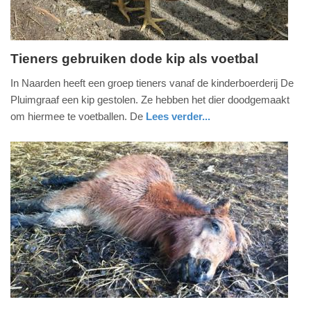
Tieners gebruiken dode kip als voetbal
donderdag,
In Naarden heeft een groep tieners vanaf de kinderboerderij De
18.
Pluimgraaf een kip gestolen. Ze hebben het dier doodgemaakt
oktober
om hiermee te voetballen. De
Lees verder...
2018
nieuws
noord-
-
holland
14:02
Update:
09-
04-
2025
09:10