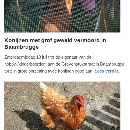
04-
2025
09:10
Konijnen met grof geweld vermoord in
Baambrugge
dinsdag,
4.
Zaterdagmiddag 18 juli trof de eigenaar van de
augustus
hobby-/kinderboerderij aan de Grevenstukstraat in Baambrugge
2020
tot zijn grote ontzetting twee konijnen dood aan.
Lees verder...
-
nieuws
utrecht
politie
17:52
Update:
09-
04-
2025
09:10