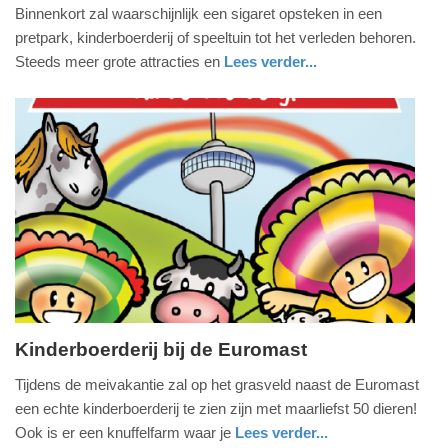
25.
Binnenkort zal waarschijnlijk een sigaret opsteken in een
maart
pretpark, kinderboerderij of speeltuin tot het verleden behoren.
2017
Steeds meer grote attracties en
Lees verder...
-
buitenland
noord-
11:32
brabant
Update:
09-
04-
2025
09:10
Kinderboerderij bij de Euromast
woensdag,
Tijdens de meivakantie zal op het grasveld naast de Euromast
27.
een echte kinderboerderij te zien zijn met maarliefst 50 dieren!
april
Ook is er een knuffelfarm waar je
Lees verder...
2016