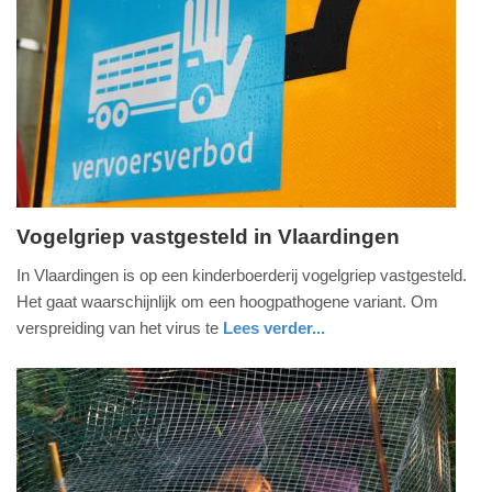
Update:
09-
04-
2025
09:10
Vogelgriep vastgesteld in Vlaardingen
woensdag,
In Vlaardingen is op een kinderboerderij vogelgriep vastgesteld.
17.
Het gaat waarschijnlijk om een hoogpathogene variant. Om
augustus
verspreiding van het virus te
Lees verder...
2022
nieuws
zuid-
-
holland
18:28
Update:
09-