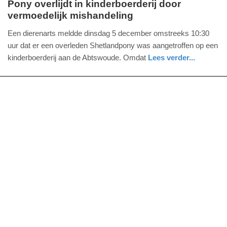
Pony overlijdt in kinderboerderij door
vermoedelijk mishandeling
woensdag,
6.
Een dierenarts meldde dinsdag 5 december omstreeks 10:30
december
uur dat er een overleden Shetlandpony was aangetroffen op een
2017
kinderboerderij aan de Abtswoude. Omdat
Lees verder...
-
nieuws
zuid-
politie
11:06
holland
Update:
09-
04-
2025
09:10