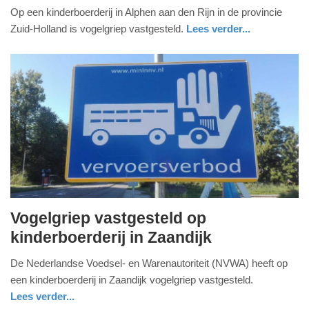
Op een kinderboerderij in Alphen aan den Rijn in de provincie
november
Zuid-Holland is vogelgriep vastgesteld.
Lees verder...
2023
-
22:37
Update:
09-
04-
2025
09:10
Vogelgriep vastgesteld op
donderdag,
kinderboerderij in Zaandijk
16.
De Nederlandse Voedsel- en Warenautoriteit (NVWA) heeft op
november
een kinderboerderij in Zaandijk vogelgriep vastgesteld.
2023
Lees verder...
-