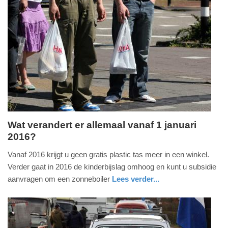
Update:
09-
04-
2025
09:10
Wat verandert er allemaal vanaf 1 januari
2016?
donderdag,
24.
Vanaf 2016 krijgt u geen gratis plastic tas meer in een winkel.
december
Verder gaat in 2016 de kinderbijslag omhoog en kunt u subsidie
2015
aanvragen om een zonneboiler
Lees verder...
-
nieuws
zuid-
16:32
holland
Update: