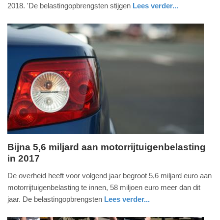
2019
2018. 'De belastingopbrengsten stijgen
Lees verder...
-
nieuws
zuid-
08:42
holland
Update:
09-
04-
2025
09:10
Bijna 5,6 miljard aan motorrijtuigenbelasting
in 2017
vrijdag,
23.
De overheid heeft voor volgend jaar begroot 5,6 miljard euro aan
december
motorrijtuigenbelasting te innen, 58 miljoen euro meer dan dit
2016
jaar. De belastingopbrengsten
Lees verder...
-
auto
zuid-
07:47
holland