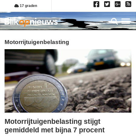
Overslaan
17 graden
en
naar
Toggl
de
inhoud
gaan
motorrijtuigenbelasting
Motorrijtuigenbelasting stijgt
donderdag,
gemiddeld met bijna 7 procent
8.