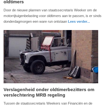
oldtimers
donderdag,
25.
Door de nieuwe plannen van staatssecretaris Weeker om de
april
motorrijtuigenbelasting voor oldtimers aan te passen, is er sinds
2013
donderdagmorgen een ware run ontstaan
Lees verder...
-
auto
16:33
Update:
09-
04-
2025
09:10
Verslagenheid onder oldtimerbezitters om
verslechtering MRB regeling
woensdag,
24.
Tussen de staatssecretaris Weekers van Financiën en de