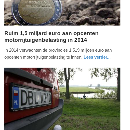
2025
09:10
Ruim 1,5 miljard euro aan opcenten
motorrijtuigenbelasting in 2014
maandag,
9.
In 2014 verwachten de provincies 1 519 miljoen euro aan
december
opcenten motorrijtuigenbelasting te innen.
Lees verder...
2013
economie
-
10:05
Update:
09-
04-
2025
09:10