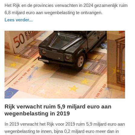
Het Rijk en de provincies verwachten in 2024 gezamenlijk ruim
februari
6,8 miljard euro aan wegenbelasting te ontvangen.
2024
Lees verder...
-
11:12
Update:
09-
04-
2025
09:10
Rijk verwacht ruim 5,9 miljard euro aan
wegenbelasting in 2019
donderdag,
10.
In 2019 verwacht het Rijk voor 2019 ruim 5,9 miljard euro aan
januari
wegenbelasting te innen, bijna 0,2 miljard euro meer dan in