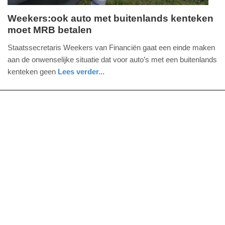
Weekers:ook auto met buitenlands kenteken
moet MRB betalen
zaterdag,
14.
Staatssecretaris Weekers van Financiën gaat een einde maken
september
aan de onwenselijke situatie dat voor auto’s met een buitenlands
2013
kenteken geen
Lees verder...
-
zuid-
09:45
holland
Update:
09-
04-
2025
09:10