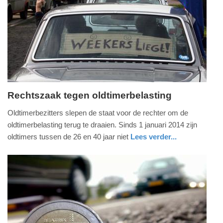
09-
04-
2025
09:10
Rechtszaak tegen oldtimerbelasting
woensdag,
Oldtimerbezitters slepen de staat voor de rechter om de
29.
oldtimerbelasting terug te draaien. Sinds 1 januari 2014 zijn
januari
oldtimers tussen de 26 en 40 jaar niet
Lees verder...
2014
auto
-
20:31
Update:
09-
04-