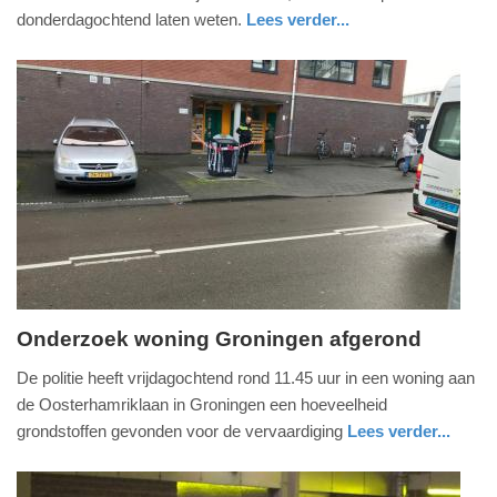
2020
donderdagochtend laten weten.
Lees verder...
-
nieuws
utrecht
defensie
10:40
Update:
09-
04-
2025
09:10
Onderzoek woning Groningen afgerond
vrijdag,
De politie heeft vrijdagochtend rond 11.45 uur in een woning aan
29.
de Oosterhamriklaan in Groningen een hoeveelheid
november
grondstoffen gevonden voor de vervaardiging
Lees verder...
2019
nieuws
groningen
defensie
-