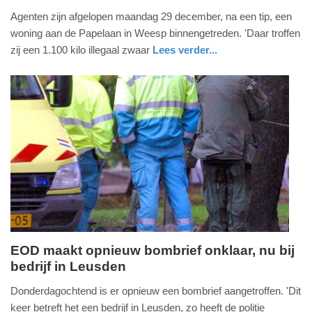
30.
Agenten zijn afgelopen maandag 29 december, na een tip, een
december
woning aan de Papelaan in Weesp binnengetreden. 'Daar troffen
2025
zij een 1.100 kilo illegaal zwaar
Lees verder...
-
nieuws
noord-
politie
16:12
holland
Update:
30-
12-
2025
16:15
EOD maakt opnieuw bombrief onklaar, nu bij
bedrijf in Leusden
donderdag,
13.
Donderdagochtend is er opnieuw een bombrief aangetroffen. 'Dit
februari
keer betreft het een bedrijf in Leusden, zo heeft de politie