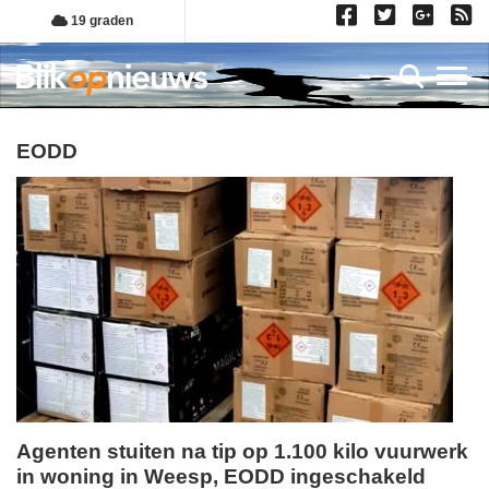
Overslaan
19 graden
en
naar
Toggl
de
inhoud
gaan
EODD
Agenten stuiten na tip op 1.100 kilo vuurwerk
in woning in Weesp, EODD ingeschakeld
dinsdag,