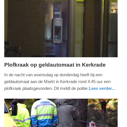
12:08
Update:
09-
04-
2025
09:10
Plofkraak op geldautomaat in Kerkrade
donderdag,
In de nacht van woensdag op donderdag heeft bij een
28.
geldautomaat aan de Markt in Kerkrade rond 4.45 uur een
maart
plofkraak plaatsgevonden. Dit meldt de politie
Lees verder...
2019
nieuws
limburg
politie
-
08:38
Update:
09-