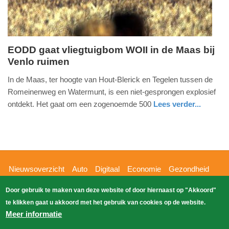
EODD gaat vliegtuigbom WOII in de Maas bij
Venlo ruimen
vrijdag,
15.
In de Maas, ter hoogte van Hout-Blerick en Tegelen tussen de
september
Romeinenweg en Watermunt, is een niet-gesprongen explosief
2017
ontdekt. Het gaat om een zogenoemde 500
Lees verder...
-
nieuws
limburg
defensie
22:05
Update:
09-
Hoofdnavigatie
Nieuwsoverzicht
Auto
Digitaal
Economie
Gezondheid
04-
Glossy
Sport
Wetenschap
Buitenland
Nieuws
2025
Door gebruik te maken van deze website of door hiernaast op "Akkoord"
Bizzpress
Blik op 112
Provincies
Weekoverzicht
09:10
te klikken gaat u akkoord met het gebruik van cookies op de website.
Copyright Blik Op Nieuws 2026
gehost
Zoeken
Meer informatie
EK-Media.nl
door