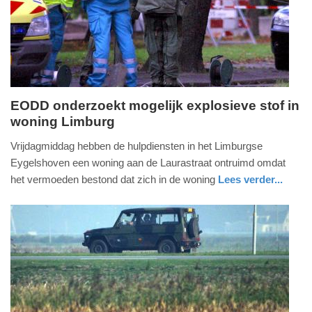
04-
2025
09:10
EODD onderzoekt mogelijk explosieve stof in
woning Limburg
vrijdag,
5.
Vrijdagmiddag hebben de hulpdiensten in het Limburgse
januari
Eygelshoven een woning aan de Laurastraat ontruimd omdat
2018
het vermoeden bestond dat zich in de woning
Lees verder...
-
nieuws
limburg
defensie
18:06
Update:
09-
04-
2025
09:10