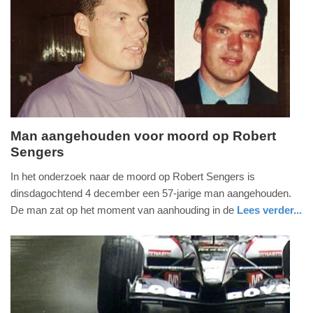
Update:
09-
04-
2025
09:10
Man aangehouden voor moord op Robert
Sengers
dinsdag,
4.
In het onderzoek naar de moord op Robert Sengers is
december
dinsdagochtend 4 december een 57-jarige man aangehouden.
2018
De man zat op het moment van aanhouding in de
Lees verder...
-
nieuws
noord-
politie
13:11
brabant
Update:
09-
04-