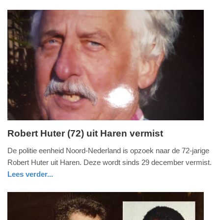
nieuws
noord-
politie
19:07
holland
Update:
09-
04-
2025
09:10
Robert Huter (72) uit Haren vermist
zondag,
De politie eenheid Noord-Nederland is opzoek naar de 72-jarige
30.
Robert Huter uit Haren. Deze wordt sinds 29 december vermist.
december
Lees verder...
2018
nieuws
groningen
politie
-
20:38