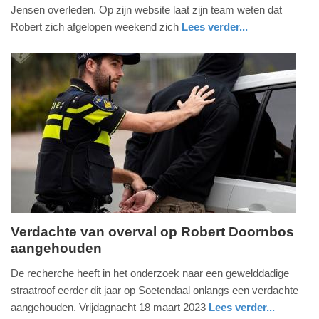
Jensen overleden. Op zijn website laat zijn team weten dat
januari
Robert zich afgelopen weekend zich
Lees verder...
2026
-
16:42
Update:
15-
01-
2026
16:48
Verdachte van overval op Robert Doornbos
aangehouden
woensdag,
19.
De recherche heeft in het onderzoek naar een gewelddadige
april
straatroof eerder dit jaar op Soetendaal onlangs een verdachte
2023
aangehouden. Vrijdagnacht 18 maart 2023
Lees verder...
-