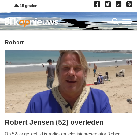
Overslaan
15 graden
en
naar
Toggl
de
inhoud
gaan
robert
Robert Jensen (52) overleden
donderdag,
Op 52-jarige leeftijd is radio- en televisiepresentator Robert
15.