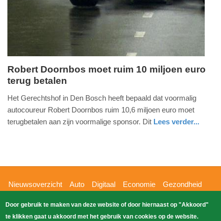
2025
09:10
Robert Doornbos moet ruim 10 miljoen euro
terug betalen
dinsdag,
27.
Het Gerechtshof in Den Bosch heeft bepaald dat voormalig
februari
autocoureur Robert Doornbos ruim 10,6 miljoen euro moet
2018
terugbetalen aan zijn voormalige sponsor. Dit
Lees verder...
-
glossy
noord-
16:43
brabant
Update:
09-
Hoofdnavigatie
Nieuwsoverzicht
Auto
Digitaal
Economie
Gezondheid
04-
Glossy
Sport
Wetenschap
Buitenland
Nieuws
2025
Door gebruik te maken van deze website of door hiernaast op "Akkoord"
Bizzpress
Blik op 112
Provincies
Weekoverzicht
09:10
te klikken gaat u akkoord met het gebruik van cookies op de website.
Copyright Blik Op Nieuws 2026
gehost
Zoeken