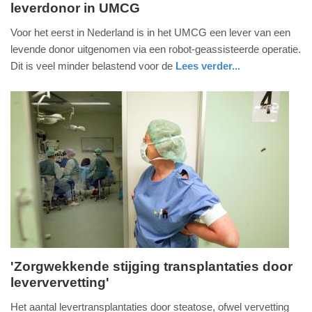
leverdonor in UMCG
1.
september
Voor het eerst in Nederland is in het UMCG een lever van een
2025
levende donor uitgenomen via een robot-geassisteerde operatie.
-
Dit is veel minder belastend voor de
Lees verder...
09:23
gezondheid
groningen
Update:
01-
09-
2025
09:26
'Zorgwekkende stijging transplantaties door
leververvetting'
dinsdag,
18.
Het aantal levertransplantaties door steatose, ofwel vervetting