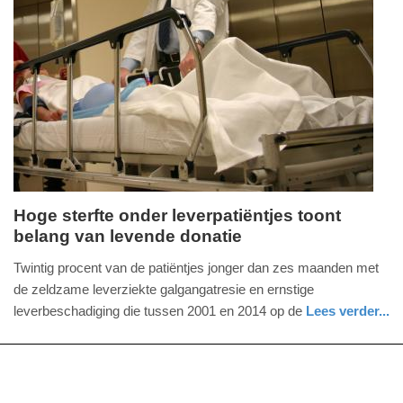
Update:
09-
04-
2025
09:10
Hoge sterfte onder leverpatiëntjes toont
belang van levende donatie
vrijdag,
8.
Twintig procent van de patiëntjes jonger dan zes maanden met
juni
de zeldzame leverziekte galgangatresie en ernstige
2018
leverbeschadiging die tussen 2001 en 2014 op de
Lees verder...
-
gezondheid
groningen
09:19
Update: