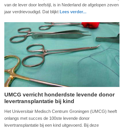
februari
van de lever door leefstijl, is in Nederland de afgelopen zeven
2025
jaar verdrievoudigd. Dat blijkt
Lees verder...
-
gezondheid
zuid-
10:58
holland
Update:
09-
04-
2025
09:10
UMCG verricht honderdste levende donor
levertransplantatie bij kind
vrijdag,
26.
Het Universitair Medisch Centrum Groningen (UMCG) heeft
november
onlangs met succes de 100ste levende donor
2021
levertransplantatie bij een kind uitgevoerd. Bij deze
-