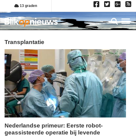
Overslaan
13 graden
en
naar
Toggl
de
inhoud
gaan
transplantatie
Nederlandse primeur: Eerste robot-
geassisteerde operatie bij levende
maandag,