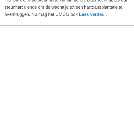
november
steunhart diende om de wachttijd tot een harttransplantatie te
2015
overbruggen. Nu mag het UMCG ook
Lees verder...
-
gezondheid
groningen
20:25
Update:
09-
04-
2025
09:10