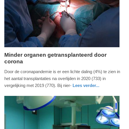
09-
04-
2025
09:10
Minder organen getransplanteerd door
corona
dinsdag,
19.
Door de coronapandemie is er een lichte daling (4%) te zien in
januari
het aantal transplantaties na overlijden in 2020 (733) in
2021
vergelijking met 2019 (770). Bij nier-
Lees verder...
-
gezondheid
zuid-
09:31
holland
Update:
09-
04-