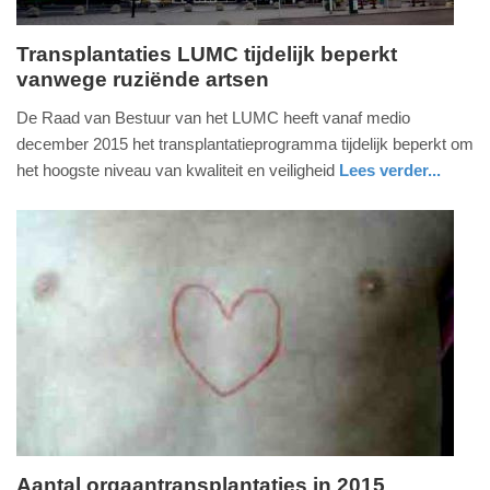
Transplantaties LUMC tijdelijk beperkt
vanwege ruziënde artsen
donderdag,
14.
De Raad van Bestuur van het LUMC heeft vanaf medio
januari
december 2015 het transplantatieprogramma tijdelijk beperkt om
2016
het hoogste niveau van kwaliteit en veiligheid
Lees verder...
-
gezondheid
zuid-
12:29
holland
Update:
09-
04-
2025
09:10
Aantal orgaantransplantaties in 2015