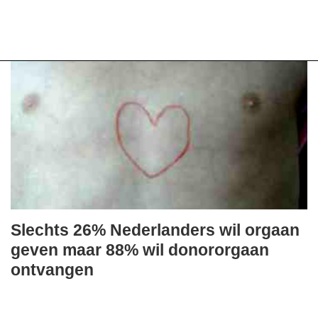
Slechts 26% Nederlanders wil orgaan
dinsdag,
geven maar 88% wil donororgaan
13.
ontvangen
oktober
FullStack Studio
2015
Uit een recent en representatief onderzoek van bureau
-
Panelwizard onder 1.047 Nederlanders naar hun houding over