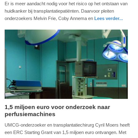
30.
Er is meer aandacht nodig voor het risico op het ontstaan van
januari
huidkanker bij transplantatiepatiënten. Daarvoor pleiten
2020
onderzoekers Melvin Frie, Coby Annema en
Lees verder...
-
gezondheid
groningen
15:21
Update:
09-
04-
2025
09:10
1,5 miljoen euro voor onderzoek naar
perfusiemachines
dinsdag,
3.
UMCG-onderzoeker en transplantatiechirurg Cyril Moers heeft
september
een ERC Starting Grant van 1,5 miljoen euro ontvangen. Met
2019