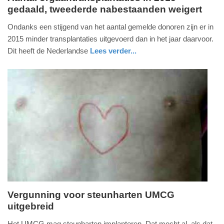
gedaald, tweederde nabestaanden weigert
dinsdag,
12.
Ondanks een stijgend van het aantal gemelde donoren zijn er in
januari
2015 minder transplantaties uitgevoerd dan in het jaar daarvoor.
2016
Dit heeft de Nederlandse
Lees verder...
-
gezondheid
zuid-
16:37
holland
Update:
09-
04-
2025
09:10
Vergunning voor steunharten UMCG
uitgebreid
woensdag,
11.
Het UMCG mag steunharten implanteren. Dat mocht al, als dat