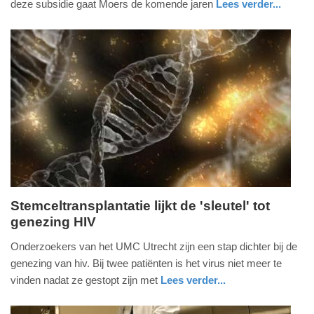
deze subsidie gaat Moers de komende jaren
Lees verder...
-
gezondheid
groningen
12:37
Update:
09-
04-
2025
09:10
Stemceltransplantatie lijkt de 'sleutel' tot
genezing HIV
woensdag,
6.
Onderzoekers van het UMC Utrecht zijn een stap dichter bij de
maart
genezing van hiv. Bij twee patiënten is het virus niet meer te
2019
vinden nadat ze gestopt zijn met
Lees verder...
-
gezondheid
utrecht
13:58