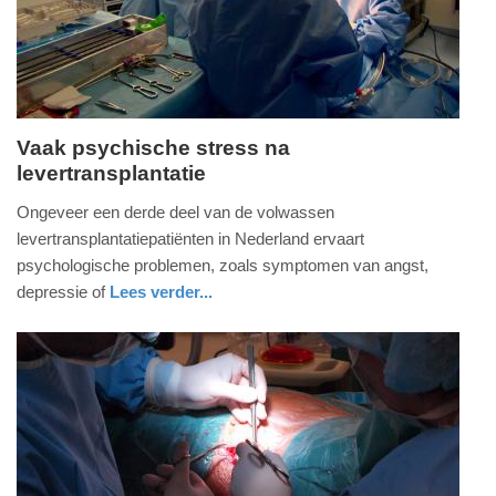
2025
09:10
Vaak psychische stress na
levertransplantatie
woensdag,
4.
Ongeveer een derde deel van de volwassen
januari
levertransplantatiepatiënten in Nederland ervaart
2017
psychologische problemen, zoals symptomen van angst,
-
depressie of
Lees verder...
22:04
gezondheid
Update:
09-
04-
2025
09:10