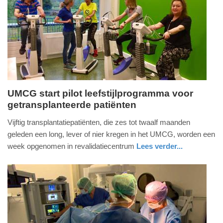
UMCG start pilot leefstijlprogramma voor
getransplanteerde patiënten
dinsdag,
9.
Vijftig transplantatiepatiënten, die zes tot twaalf maanden
mei
geleden een long, lever of nier kregen in het UMCG, worden een
2017
week opgenomen in revalidatiecentrum
Lees verder...
-
gezondheid
groningen
15:15
Update:
09-
04-