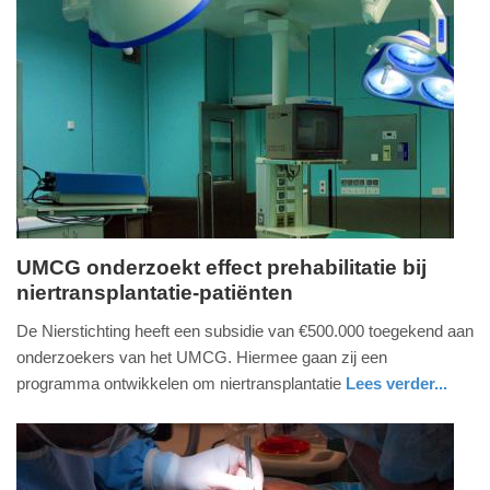
Update:
09-
04-
2025
09:10
UMCG onderzoekt effect prehabilitatie bij
niertransplantatie-patiënten
woensdag,
17.
De Nierstichting heeft een subsidie van €500.000 toegekend aan
februari
onderzoekers van het UMCG. Hiermee gaan zij een
2021
programma ontwikkelen om niertransplantatie
Lees verder...
-
gezondheid
groningen
09:47
Update: