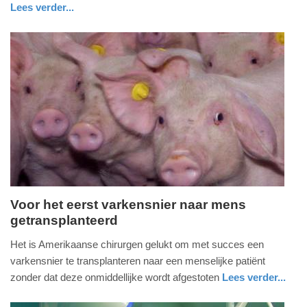
Lees verder...
10:45
gezondheid
groningen
Update:
09-
04-
2025
09:10
Voor het eerst varkensnier naar mens
getransplanteerd
woensdag,
20.
Het is Amerikaanse chirurgen gelukt om met succes een
oktober
varkensnier te transplanteren naar een menselijke patiënt
2021
zonder dat deze onmiddellijke wordt afgestoten
Lees verder...
-
wetenschap
16:01