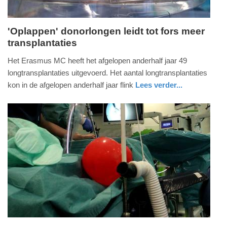
'Oplappen' donorlongen leidt tot fors meer
transplantaties
donderdag,
3.
Het Erasmus MC heeft het afgelopen anderhalf jaar 49
september
longtransplantaties uitgevoerd. Het aantal longtransplantaties
2020
kon in de afgelopen anderhalf jaar flink
Lees verder...
-
gezondheid
zuid-
09:17
holland
Update:
09-
04-
2025
09:10