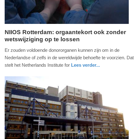
NIIOS Rotterdam: orgaantekort ook zonder
wetswijziging op te lossen
vrijdag,
7.
Er zouden voldoende donororganen kunnen zijn om in de
oktober
Nederlandse of zelfs in de wereldwijde behoefte te voorzien. Dat
2016
stelt het Netherlands Institute for
Lees verder...
-
gezondheid
zuid-
11:09
holland
Update:
09-
04-
2025
09:10