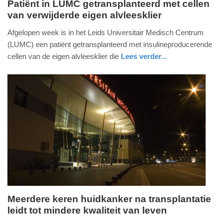
Patiënt in LUMC getransplanteerd met cellen
van verwijderde eigen alvleesklier
donderdag,
9.
Afgelopen week is in het Leids Universitair Medisch Centrum
juli
(LUMC) een patiënt getransplanteerd met insulineproducerende
2020
cellen van de eigen alvleesklier die
Lees verder...
-
gezondheid
zuid-
10:53
holland
Update:
09-
04-
2025
09:10
Meerdere keren huidkanker na transplantatie
leidt tot mindere kwaliteit van leven
donderdag,