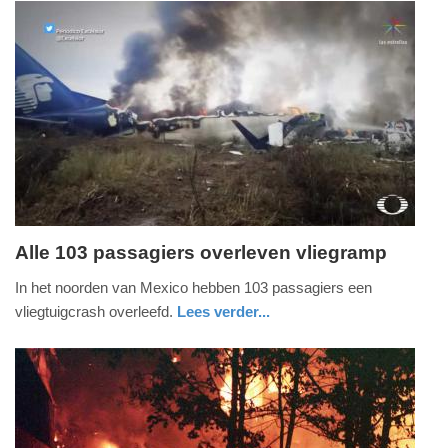
holland
Update:
09-
04-
2025
09:10
Alle 103 passagiers overleven vliegramp
woensdag,
In het noorden van Mexico hebben 103 passagiers een
1.
vliegtuigcrash overleefd.
Lees verder...
augustus
buitenland
utrecht
2018
-
08:31
Update: