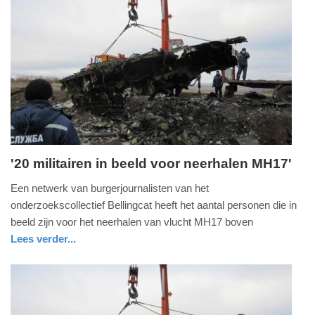
Update:
09-
04-
2025
09:10
'20 militairen in beeld voor neerhalen MH17'
zondag,
Een netwerk van burgerjournalisten van het
3.
onderzoekscollectief Bellingcat heeft het aantal personen die in
januari
beeld zijn voor het neerhalen van vlucht MH17 boven
2016
Lees verder...
-
nieuws
zuid-
20:10
holland
Update:
09-