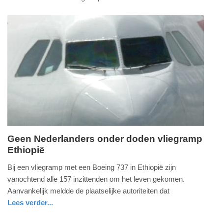
-
nieuws
zuid-
14:27
holland
Update:
09-
04-
2025
09:10
Geen Nederlanders onder doden vliegramp
Ethiopië
zondag,
10.
Bij een vliegramp met een Boeing 737 in Ethiopië zijn
maart
vanochtend alle 157 inzittenden om het leven gekomen.
2019
Aanvankelijk meldde de plaatselijke autoriteiten dat
-
Lees verder...
13:55
buitenland
zuid-