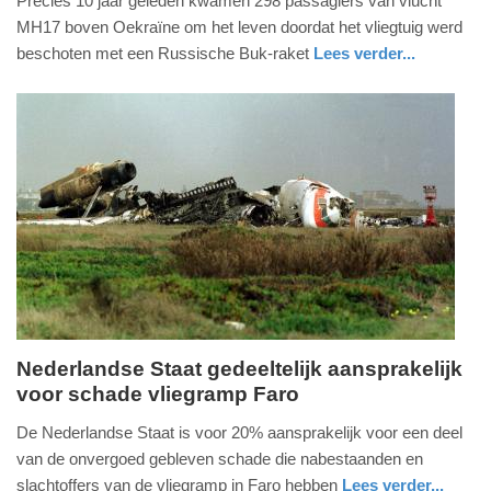
Precies 10 jaar geleden kwamen 298 passagiers van vlucht
17.
MH17 boven Oekraïne om het leven doordat het vliegtuig werd
juli
beschoten met een Russische Buk-raket
Lees verder...
2024
nieuws
noord-
defensie
-
holland
17:52
Update:
09-
04-
2025
09:10
Nederlandse Staat gedeeltelijk aansprakelijk
voor schade vliegramp Faro
woensdag,
8.
De Nederlandse Staat is voor 20% aansprakelijk voor een deel
januari
van de onvergoed gebleven schade die nabestaanden en
2020
slachtoffers van de vliegramp in Faro hebben
Lees verder...