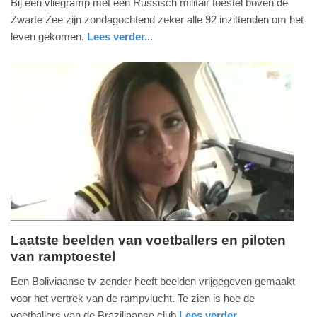
Bij een vliegramp met een Russisch militair toestel boven de
25.
Zwarte Zee zijn zondagochtend zeker alle 92 inzittenden om het
december
leven gekomen.
Lees verder...
2016
buitenland
groningen
-
10:38
Update:
09-
04-
2025
09:10
Laatste beelden van voetballers en piloten
van ramptoestel
donderdag,
1.
Een Boliviaanse tv-zender heeft beelden vrijgegeven gemaakt
december
voor het vertrek van de rampvlucht. Te zien is hoe de
2016
voetballers van de Braziliaanse club
Lees verder...