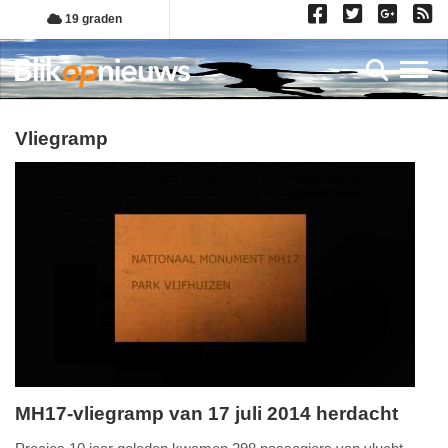
Overslaan
19 graden
en
naar
Toggl
de
inhoud
gaan
vliegramp
MH17-vliegramp van 17 juli 2014 herdacht
woensdag,