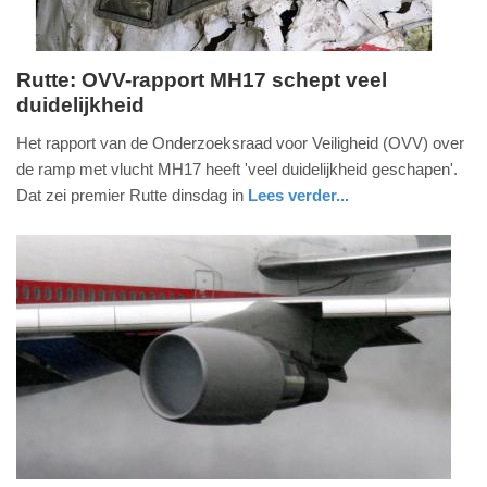
Rutte: OVV-rapport MH17 schept veel
duidelijkheid
dinsdag,
13.
Het rapport van de Onderzoeksraad voor Veiligheid (OVV) over
oktober
de ramp met vlucht MH17 heeft 'veel duidelijkheid geschapen'.
2015
Dat zei premier Rutte dinsdag in
Lees verder...
-
zuid-
14:53
holland
Update:
09-
04-
2025
09:10