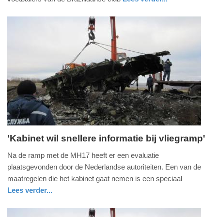
-
buitenland
noord-
22:23
holland
Update:
09-
04-
2025
09:10
'Kabinet wil snellere informatie bij vliegramp'
woensdag,
Na de ramp met de MH17 heeft er een evaluatie
20.
plaatsgevonden door de Nederlandse autoriteiten. Een van de
januari
maatregelen die het kabinet gaat nemen is een speciaal
2016
Lees verder...
-
nieuws
zuid-
22:35
holland