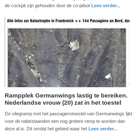
2015
de cockpit zijn gehouden door de co-piloot
Lees verder...
-
buitenland
08:18
Update:
09-
04-
2025
09:10
Rampplek Germanwings lastig te bereiken.
Nederlandse vrouw (20) zat in het toestel
dinsdag,
24.
De vliegramp met het passagierstoestel van Germanwings lijkt
maart
voor de nabestaanden een nog grotere ramp te worden dan
2015
deze al is. Dit omdat het gebied waar het
Lees verder...
-
buitenland