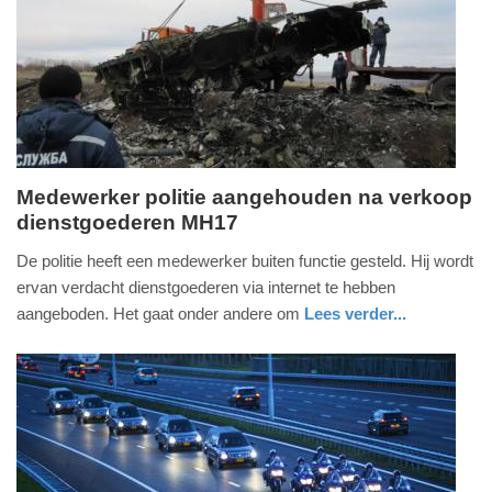
04-
2025
09:10
Medewerker politie aangehouden na verkoop
dienstgoederen MH17
zondag,
29.
De politie heeft een medewerker buiten functie gesteld. Hij wordt
november
ervan verdacht dienstgoederen via internet te hebben
2015
aangeboden. Het gaat onder andere om
Lees verder...
-
nieuws
gelderland
politie
22:54
Update:
09-
04-
2025