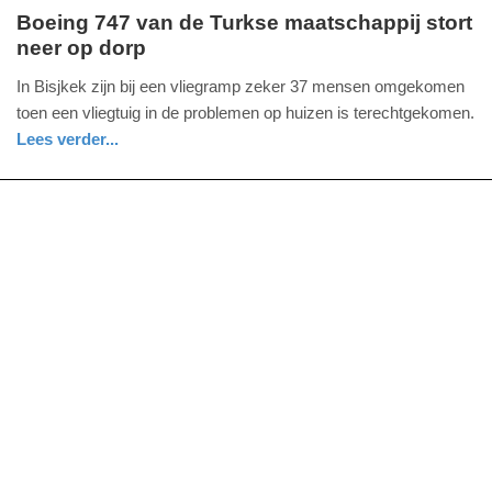
Boeing 747 van de Turkse maatschappij stort
neer op dorp
maandag,
16.
In Bisjkek zijn bij een vliegramp zeker 37 mensen omgekomen
januari
toen een vliegtuig in de problemen op huizen is terechtgekomen.
2017
Lees verder...
-
buitenland
groningen
09:48
Update:
09-
04-
2025
09:10