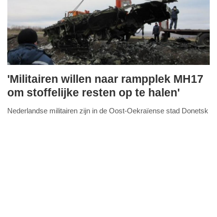
'Militairen willen naar rampplek MH17
zondag,
om stoffelijke resten op te halen'
1.
Nederlandse militairen zijn in de Oost-Oekraïense stad Donetsk
februari
FullStack Studio
aangekomen en willen proberen om naar het rampgebied van de
2015
MH17 te komen. Dit melden
Lees verder...
-
12:01
Update:
09-
04-
2025
09:10