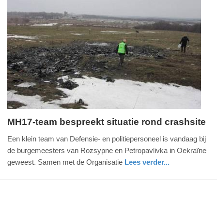
16:46
Update:
09-
04-
2025
09:10
MH17-team bespreekt situatie rond crashsite
dinsdag,
Een klein team van Defensie- en politiepersoneel is vandaag bij
3.
de burgemeesters van Rozsypne en Petropavlivka in Oekraïne
februari
geweest. Samen met de Organisatie
Lees verder...
2015
buitenland
-
17:06
Update: