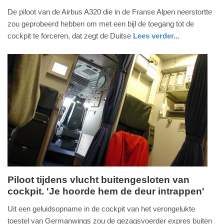
27.
De piloot van de Airbus A320 die in de Franse Alpen neerstortte
maart
zou geprobeerd hebben om met een bijl de toegang tot de
2015
cockpit te forceren, dat zegt de Duitse
Lees verder...
-
buitenland
08:39
Update:
09-
04-
2025
09:10
Piloot tijdens vlucht buitengesloten van
cockpit. 'Je hoorde hem de deur intrappen'
donderdag,
26.
Uit een geluidsopname in de cockpit van het verongelukte
maart
toestel van Germanwings zou de gezagsvoerder expres buiten