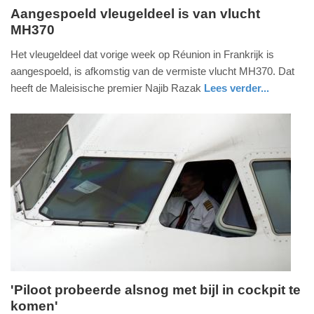
Aangespoeld vleugeldeel is van vlucht
MH370
woensdag,
5.
Het vleugeldeel dat vorige week op Réunion in Frankrijk is
augustus
aangespoeld, is afkomstig van de vermiste vlucht MH370. Dat
2015
heeft de Maleisische premier Najib Razak
Lees verder...
-
buitenland
21:29
Update:
09-
04-
2025
09:10
'Piloot probeerde alsnog met bijl in cockpit te
komen'
vrijdag,