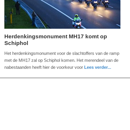
09:10
Herdenkingsmonument MH17 komt op
Schiphol
donderdag,
26.
Het herdenkingsmonument voor de slachtoffers van de ramp
november
met de MH17 zal op Schiphol komen. Het merendeel van de
2015
nabestaanden heeft hier de voorkeur voor
Lees verder...
-
noord-
14:56
holland
Update:
09-
04-
2025
09:10