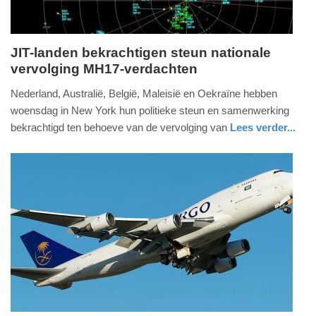
JIT-landen bekrachtigen steun nationale
vervolging MH17-verdachten
donderdag,
21.
Nederland, Australië, België, Maleisië en Oekraïne hebben
september
woensdag in New York hun politieke steun en samenwerking
2017
bekrachtigd ten behoeve van de vervolging van
Lees verder...
-
nieuws
zuid-
08:58
holland
Update:
09-
04-
2025
09:10