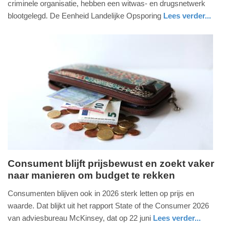
criminele organisatie, hebben een witwas- en drugsnetwerk
2026
blootgelegd. De Eenheid Landelijke Opsporing
Lees verder...
-
11:19
Update:
17-
07-
2026
11:25
Consument blijft prijsbewust en zoekt vaker
naar manieren om budget te rekken
vrijdag,
17.
Consumenten blijven ook in 2026 sterk letten op prijs en
juli
waarde. Dat blijkt uit het rapport State of the Consumer 2026
2026
van adviesbureau McKinsey, dat op 22 juni
Lees verder...
-
economie
utrecht