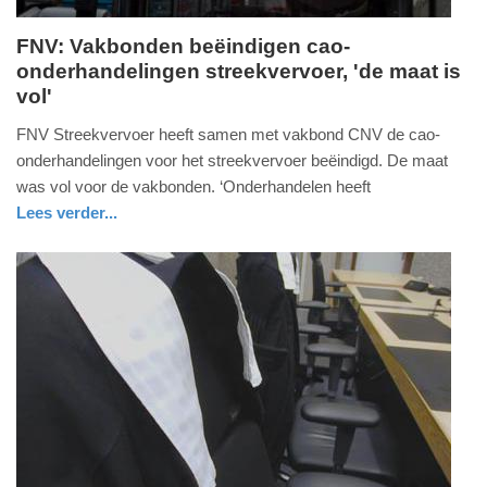
FNV: Vakbonden beëindigen cao-
onderhandelingen streekvervoer, 'de maat is
donderdag,
vol'
16.
juli
FNV Streekvervoer heeft samen met vakbond CNV de cao-
2026
onderhandelingen voor het streekvervoer beëindigd. De maat
-
was vol voor de vakbonden. ‘Onderhandelen heeft
17:39
Lees verder...
nieuws
zuid-
Update:
holland
16-
07-
2026
17:53