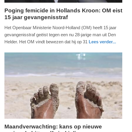
Poging femicide in Hollands Kroon: OM eist
15 jaar gevangenisstraf
donderdag,
16.
Het Openbaar Ministerie Noord-Holland (OM) heeft 15 jaar
juli
gevangenisstraf geëist tegen een nu 28-jarige man uit Den
2026
Helder. Het OM vindt bewezen dat hij op 31
Lees verder...
-
nieuws
noord-
14:00
holland
Update:
16-
07-
2026
17:52
Maandverwachting: kans op nieuwe