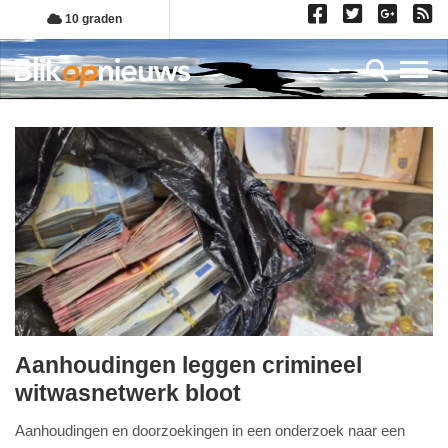
Overslaan
10 graden
en
naar
Toggl
de
inhoud
gaan
Aanhoudingen leggen crimineel
vrijdag,
witwasnetwerk bloot
17.
Aanhoudingen en doorzoekingen in een onderzoek naar een
juli