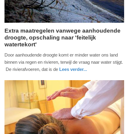
Extra maatregelen vanwege aanhoudende
droogte, opschaling naar 'feitelijk
donderdag,
watertekort'
16.
juli
Door aanhoudende droogte komt er minder water ons land
2026
binnen via regen en rivieren, terwijl de vraag naar water stijgt.
-
De rivierafvoeren, dat is de
Lees verder...
18:59
nieuws
zuid-
holland
Update:
16-
07-
2026
19:06