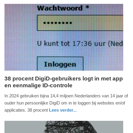
09:52
Update:
17-
07-
2026
10:03
38 procent DigiD-gebruikers logt in met app
en eenmalige ID-controle
vrijdag,
17.
In 2024 gebruiken bijna 14,4 miljoen Nederlanders van 14 jaar of
juli
ouder hun persoonlijke DigiD om in te loggen bij websites en/of
2026
applicaties. 38 procent
Lees verder...
-
digitaal
zuid-
09:44
holland