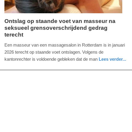
Ontslag op staande voet van masseur na
seksueel grensoverschrijdend gedrag
donderdag,
terecht
16.
juli
Een masseur van een massagesalon in Rotterdam is in januari
2026
2026 terecht op staande voet ontslagen. Volgens de
-
kantonrechter is voldoende gebleken dat de man
Lees verder...
17:45
nieuws
zuid-
holland
Update:
16-
07-
2026
17:49