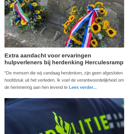
16-
07-
2026
12:38
Extra aandacht voor ervaringen
hulpverleners bij herdenking Herculesramp
donderdag,
16.
“De mensen die wij vandaag herdenken, zijn geen afgesloten
juli
hoofdstuk uit het verleden. Ik voel de verantwoordelijkheid om
2026
de herinnering aan hen levend te
Lees verder...
-
nieuws
noord-
defensie
12:03
brabant
Update:
16-
07-