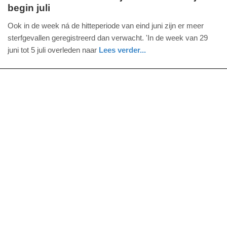
begin juli
woensdag,
15.
Ook in de week ná de hitteperiode van eind juni zijn er meer
juli
sterfgevallen geregistreerd dan verwacht. 'In de week van 29
2026
juni tot 5 juli overleden naar
Lees verder...
-
nieuws
utrecht
17:11
Update:
15-
07-
2026
18:26