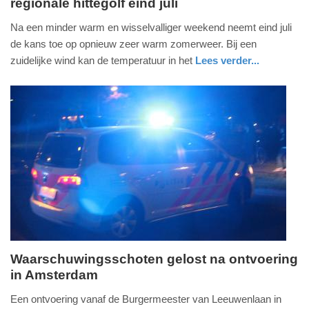
regionale hittegolf eind juli
donderdag,
16.
Na een minder warm en wisselvalliger weekend neemt eind juli
juli
de kans toe op opnieuw zeer warm zomerweer. Bij een
2026
zuidelijke wind kan de temperatuur in het
Lees verder...
-
nieuws
utrecht
13:54
Update:
16-
07-
2026
14:04
Waarschuwingsschoten gelost na ontvoering
in Amsterdam
donderdag,
16.
Een ontvoering vanaf de Burgermeester van Leeuwenlaan in
juli