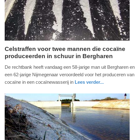
07-
2026
20:55
Celstraffen voor twee mannen die cocaïne
produceerden in schuur in Bergharen
donderdag,
16.
De rechtbank heeft vandaag een 58-jarige man uit Bergharen en
juli
een 62-jarige Nijmegenaar veroordeeld voor het produceren van
2026
cocaïne in een cocaïnewasserij in
Lees verder...
-
nieuws
gelderland
18:59
Update:
16-
07-
2026
19:33