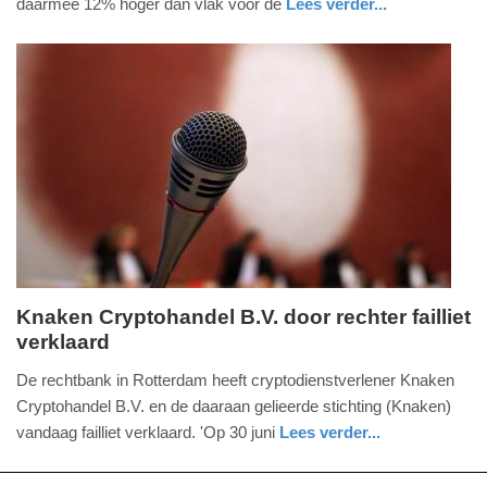
daarmee 12% hoger dan vlak voor de
Lees verder...
-
nieuws
zuid-
12:13
holland
Update:
16-
07-
2026
14:00
Knaken Cryptohandel B.V. door rechter failliet
verklaard
donderdag,
16.
De rechtbank in Rotterdam heeft cryptodienstverlener Knaken
juli
Cryptohandel B.V. en de daaraan gelieerde stichting (Knaken)
2026
vandaag failliet verklaard. 'Op 30 juni
Lees verder...
-
nieuws
zuid-
12:13
holland