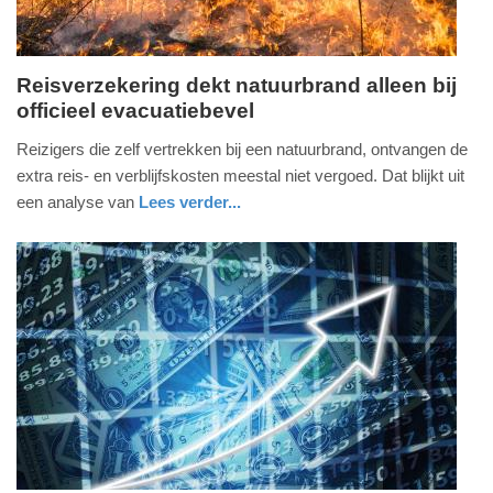
Reisverzekering dekt natuurbrand alleen bij
officieel evacuatiebevel
woensdag,
15.
Reizigers die zelf vertrekken bij een natuurbrand, ontvangen de
juli
extra reis- en verblijfskosten meestal niet vergoed. Dat blijkt uit
2026
een analyse van
Lees verder...
-
nieuws
overijssel
19:26
Update:
15-
07-
2026
19:28