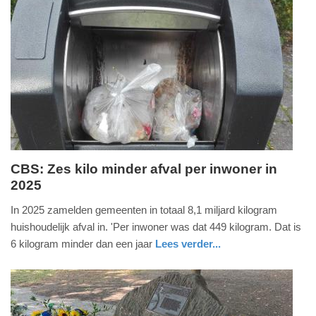
CBS: Zes kilo minder afval per inwoner in
2025
donderdag,
16.
In 2025 zamelden gemeenten in totaal 8,1 miljard kilogram
juli
huishoudelijk afval in. 'Per inwoner was dat 449 kilogram. Dat is
2026
6 kilogram minder dan een jaar
Lees verder...
-
nieuws
zuid-
12:13
holland
Update: