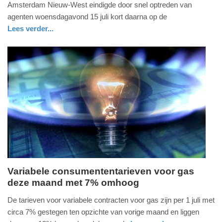
Amsterdam Nieuw-West eindigde door snel optreden van
2026
agenten woensdagavond 15 juli kort daarna op de
-
Lees verder...
13:44
nieuws
noord-
politie
holland
Update:
16-
07-
2026
13:47
Variabele consumententarieven voor gas
deze maand met 7% omhoog
donderdag,
16.
De tarieven voor variabele contracten voor gas zijn per 1 juli met
juli
circa 7% gestegen ten opzichte van vorige maand en liggen
2026