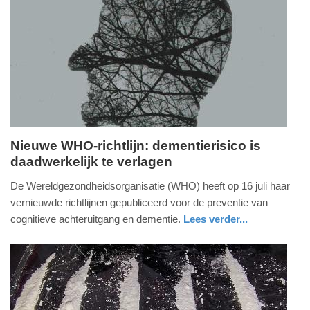
Update:
17-
07-
2026
09:46
Nieuwe WHO-richtlijn: dementierisico is
daadwerkelijk te verlagen
donderdag,
16.
De Wereldgezondheidsorganisatie (WHO) heeft op 16 juli haar
juli
vernieuwde richtlijnen gepubliceerd voor de preventie van
2026
cognitieve achteruitgang en dementie.
Lees verder...
-
gezondheid
limburg
18:59
Update:
16-