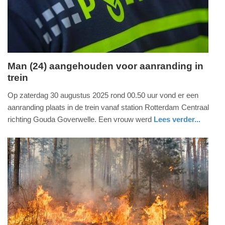
2026
12:28
Man (24) aangehouden voor aanranding in
trein
woensdag,
15.
Op zaterdag 30 augustus 2025 rond 00.50 uur vond er een
juli
aanranding plaats in de trein vanaf station Rotterdam Centraal
2026
richting Gouda Goverwelle. Een vrouw werd
Lees verder...
-
nieuws
zuid-
politie
19:31
holland
Update:
16-
07-
2026
12:12