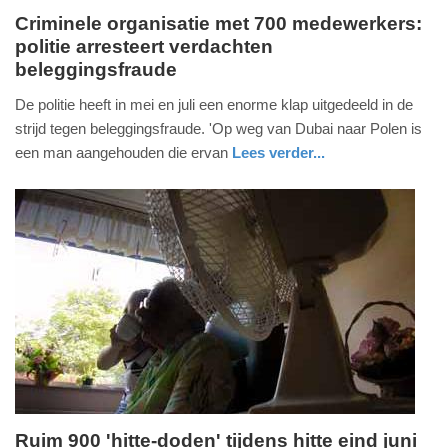
Criminele organisatie met 700 medewerkers:
politie arresteert verdachten
woensdag,
beleggingsfraude
15.
juli
De politie heeft in mei en juli een enorme klap uitgedeeld in de
2026
strijd tegen beleggingsfraude. 'Op weg van Dubai naar Polen is
-
een man aangehouden die ervan
Lees verder...
17:11
nieuws
gelderland
politie
Update:
15-
07-
2026
18:38
Ruim 900 'hitte-doden' tijdens hitte eind juni