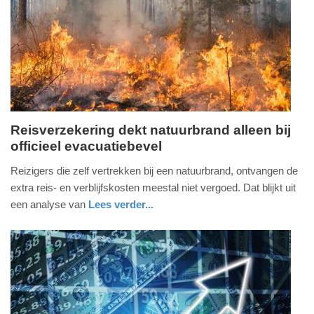
16-
07-
2026
12:12
Reisverzekering dekt natuurbrand alleen bij
officieel evacuatiebevel
woensdag,
15.
Reizigers die zelf vertrekken bij een natuurbrand, ontvangen de
juli
extra reis- en verblijfskosten meestal niet vergoed. Dat blijkt uit
2026
een analyse van
Lees verder...
-
nieuws
overijssel
19:26
Update:
15-
07-