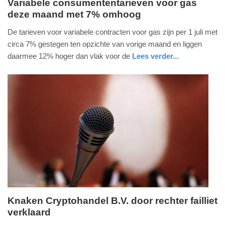
Variabele consumententarieven voor gas
deze maand met 7% omhoog
donderdag,
16.
De tarieven voor variabele contracten voor gas zijn per 1 juli met
juli
circa 7% gestegen ten opzichte van vorige maand en liggen
2026
daarmee 12% hoger dan vlak voor de
Lees verder...
-
nieuws
zuid-
12:13
holland
Update:
16-
07-
2026
14:00
Knaken Cryptohandel B.V. door rechter failliet
verklaard
donderdag,
16.