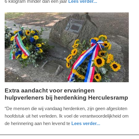
6 kilogram minder dan een jaar
Lees verder...
-
nieuws
zuid-
12:13
holland
Update:
16-
07-
2026
12:38
Extra aandacht voor ervaringen
hulpverleners bij herdenking Herculesramp
donderdag,
16.
“De mensen die wij vandaag herdenken, zijn geen afgesloten
juli
hoofdstuk uit het verleden. Ik voel de verantwoordelijkheid om
2026
de herinnering aan hen levend te
Lees verder...
-
nieuws
noord-
defensie
12:03
brabant