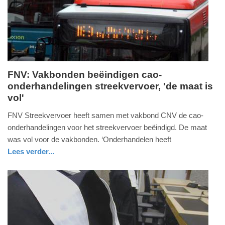
17:49
FNV: Vakbonden beëindigen cao-
onderhandelingen streekvervoer, 'de maat is
donderdag,
vol'
16.
juli
FNV Streekvervoer heeft samen met vakbond CNV de cao-
2026
onderhandelingen voor het streekvervoer beëindigd. De maat
-
was vol voor de vakbonden. ‘Onderhandelen heeft
17:39
Lees verder...
nieuws
zuid-
Update:
holland
16-
07-
2026
17:53