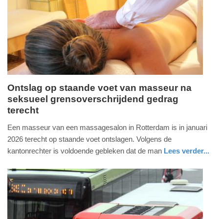
07-
2026
19:06
Ontslag op staande voet van masseur na
seksueel grensoverschrijdend gedrag
donderdag,
terecht
16.
juli
Een masseur van een massagesalon in Rotterdam is in januari
2026
2026 terecht op staande voet ontslagen. Volgens de
-
kantonrechter is voldoende gebleken dat de man
Lees verder...
17:45
nieuws
zuid-
holland
Update:
16-
07-
2026