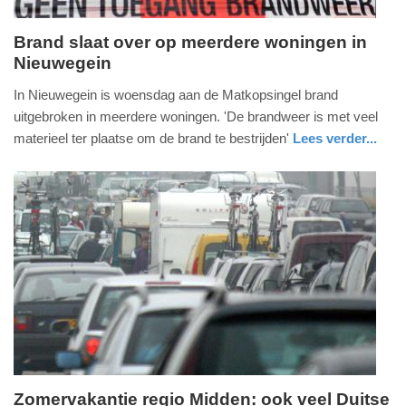
Brand slaat over op meerdere woningen in
Nieuwegein
woensdag,
15.
In Nieuwegein is woensdag aan de Matkopsingel brand
juli
uitgebroken in meerdere woningen. 'De brandweer is met veel
2026
materieel ter plaatse om de brand te bestrijden'
Lees verder...
-
nieuws
utrecht
brandweer
16:32
Update:
16-
07-
2026
12:14
Zomervakantie regio Midden: ook veel Duitse