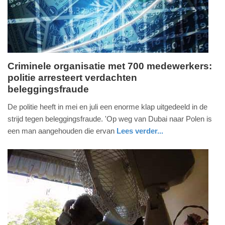
2026
19:28
Criminele organisatie met 700 medewerkers:
politie arresteert verdachten
woensdag,
beleggingsfraude
15.
juli
De politie heeft in mei en juli een enorme klap uitgedeeld in de
2026
strijd tegen beleggingsfraude. 'Op weg van Dubai naar Polen is
-
een man aangehouden die ervan
Lees verder...
17:11
nieuws
gelderland
politie
Update:
15-
07-
2026
18:38