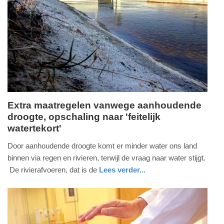
Update:
16-
07-
2026
19:33
Extra maatregelen vanwege aanhoudende
droogte, opschaling naar 'feitelijk
donderdag,
watertekort'
16.
juli
Door aanhoudende droogte komt er minder water ons land
2026
binnen via regen en rivieren, terwijl de vraag naar water stijgt.
-
De rivierafvoeren, dat is de
Lees verder...
18:59
nieuws
zuid-
holland
Update:
16-