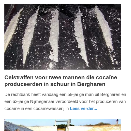
18:59
Update:
16-
07-
2026
20:55
Celstraffen voor twee mannen die cocaïne
produceerden in schuur in Bergharen
donderdag,
16.
De rechtbank heeft vandaag een 58-jarige man uit Bergharen en
juli
een 62-jarige Nijmegenaar veroordeeld voor het produceren van
2026
cocaïne in een cocaïnewasserij in
Lees verder...
-
nieuws
gelderland
18:59