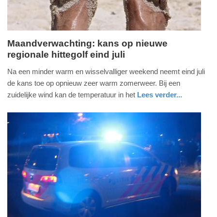
Maandverwachting: kans op nieuwe
regionale hittegolf eind juli
donderdag,
16.
Na een minder warm en wisselvalliger weekend neemt eind juli
juli
de kans toe op opnieuw zeer warm zomerweer. Bij een
2026
zuidelijke wind kan de temperatuur in het
Lees verder...
-
nieuws
utrecht
13:54
Update:
16-
07-
2026
14:04