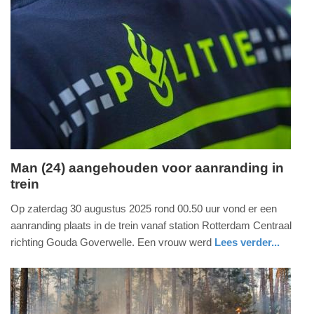
Man (24) aangehouden voor aanranding in
trein
woensdag,
15.
Op zaterdag 30 augustus 2025 rond 00.50 uur vond er een
juli
aanranding plaats in de trein vanaf station Rotterdam Centraal
2026
richting Gouda Goverwelle. Een vrouw werd
Lees verder...
-
nieuws
zuid-
politie
19:31
holland
Update: