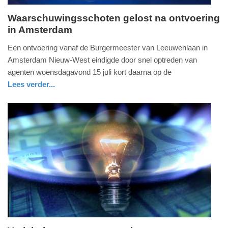
Waarschuwingsschoten gelost na ontvoering
in Amsterdam
donderdag,
16.
Een ontvoering vanaf de Burgermeester van Leeuwenlaan in
juli
Amsterdam Nieuw-West eindigde door snel optreden van
2026
agenten woensdagavond 15 juli kort daarna op de
-
Lees verder...
13:44
nieuws
noord-
politie
holland
Update:
16-
07-
2026
13:47