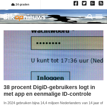
Overslaan
24 graden
en
naar
Toggl
de
inhoud
gaan
38 procent DigiD-gebruikers logt in
vrijdag,
met app en eenmalige ID-controle
17.
In 2024 gebruiken bijna 14,4 miljoen Nederlanders van 14 jaar of
juli