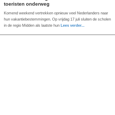
toeristen onderweg
woensdag,
15.
Komend weekend vertrekken opnieuw veel Nederlanders naar
juli
hun vakantiebestemmingen. Op vrijdag 17 juli sluiten de scholen
2026
in de regio Midden als laatste hun
Lees verder...
-
nieuws
utrecht
11:28
Update:
15-
07-
2026
11:30