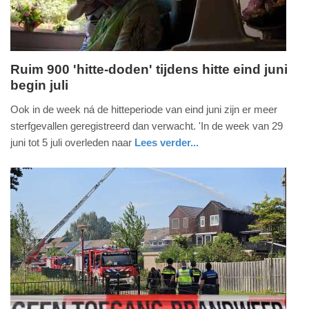
Ruim 900 'hitte-doden' tijdens hitte eind juni
begin juli
woensdag,
15.
Ook in de week ná de hitteperiode van eind juni zijn er meer
juli
sterfgevallen geregistreerd dan verwacht. 'In de week van 29
2026
juni tot 5 juli overleden naar
Lees verder...
-
nieuws
utrecht
17:11
Update:
15-
07-
2026
18:26