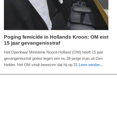
Poging femicide in Hollands Kroon: OM eist
15 jaar gevangenisstraf
donderdag,
16.
Het Openbaar Ministerie Noord-Holland (OM) heeft 15 jaar
juli
gevangenisstraf geëist tegen een nu 28-jarige man uit Den
2026
Helder. Het OM vindt bewezen dat hij op 31
Lees verder...
-
nieuws
noord-
14:00
holland
Update:
16-
07-
2026
17:52