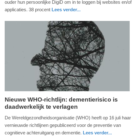
ouder hun persoonlijke DigiD om in te loggen bij websites en/of
2026
applicaties. 38 procent
Lees verder...
-
09:44
Update:
17-
07-
2026
09:46
Nieuwe WHO-richtlijn: dementierisico is
daadwerkelijk te verlagen
donderdag,
16.
De Wereldgezondheidsorganisatie (WHO) heeft op 16 juli haar
juli
vernieuwde richtlijnen gepubliceerd voor de preventie van
2026
cognitieve achteruitgang en dementie.
Lees verder...
-
gezondheid
limburg