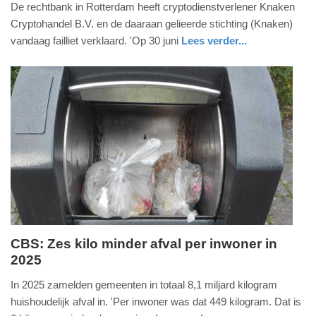
De rechtbank in Rotterdam heeft cryptodienstverlener Knaken
juli
Cryptohandel B.V. en de daaraan gelieerde stichting (Knaken)
2026
vandaag failliet verklaard. 'Op 30 juni
Lees verder...
-
nieuws
zuid-
12:13
holland
Update:
16-
07-
2026
13:00
CBS: Zes kilo minder afval per inwoner in
2025
donderdag,
16.
In 2025 zamelden gemeenten in totaal 8,1 miljard kilogram
juli
huishoudelijk afval in. 'Per inwoner was dat 449 kilogram. Dat is
2026