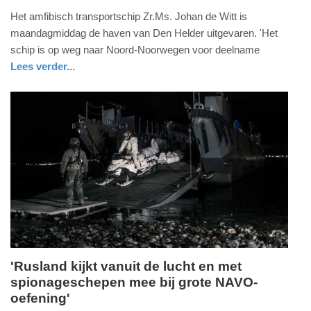
16.
Het amfibisch transportschip Zr.Ms. Johan de Witt is
februari
maandagmiddag de haven van Den Helder uitgevaren. 'Het
2026
schip is op weg naar Noord-Noorwegen voor deelname
-
Lees verder...
17:14
nieuws
noord-
defensie
holland
Update:
16-
02-
2026
17:27
'Rusland kijkt vanuit de lucht en met
spionageschepen mee bij grote NAVO-
maandag,
oefening'
11.