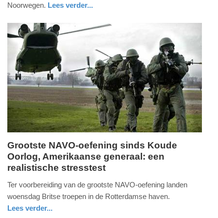
Noorwegen.
Lees verder...
-
nieuws
noord-
defensie
16:34
holland
Update:
09-
04-
2025
09:10
Grootste NAVO-oefening sinds Koude
Oorlog, Amerikaanse generaal: een
woensdag,
realistische stresstest
10.
oktober
Ter voorbereiding van de grootste NAVO-oefening landen
2018
woensdag Britse troepen in de Rotterdamse haven.
-
Lees verder...
10:11