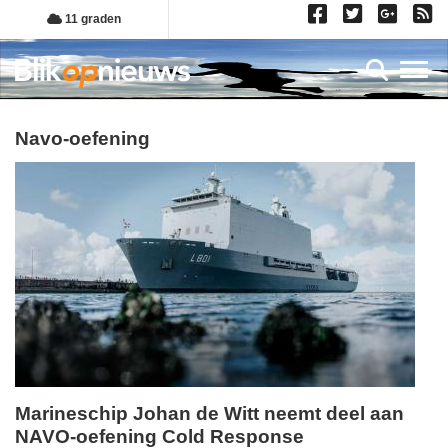
Overslaan
11 graden
en
naar
Toggl
de
inhoud
gaan
navo-oefening
Marineschip Johan de Witt neemt deel aan
NAVO-oefening Cold Response
maandag,