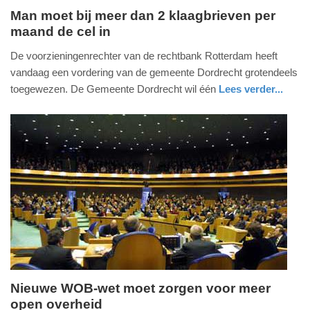
Man moet bij meer dan 2 klaagbrieven per
maand de cel in
donderdag,
25.
De voorzieningenrechter van de rechtbank Rotterdam heeft
september
vandaag een vordering van de gemeente Dordrecht grotendeels
2014
toegewezen. De Gemeente Dordrecht wil één
Lees verder...
-
zuid-
13:22
holland
Update:
09-
04-
2025
09:10
Nieuwe WOB-wet moet zorgen voor meer
open overheid
donderdag,