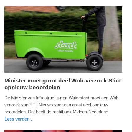
gezondheid
utrecht
19:32
Update:
09-
04-
2025
09:10
Minister moet groot deel Wob-verzoek Stint
opnieuw beoordelen
woensdag,
30.
De Minister van Infrastructuur en Waterstaat moet een Wob-
december
verzoek van RTL Nieuws voor een groot deel opnieuw
2020
beoordelen. Dat heeft de rechtbank Midden-Nederland
-
Lees verder...
19:13
nieuws
zuid-
holland