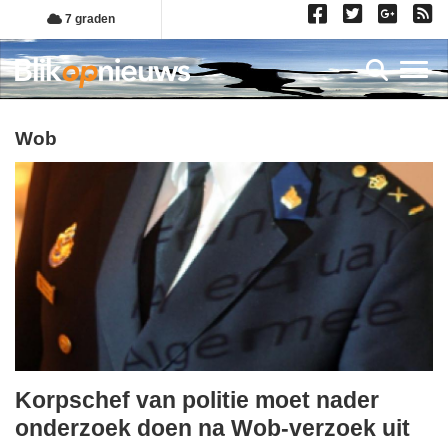
Overslaan
7 graden
en
naar
Toggl
de
inhoud
gaan
wob
Korpschef van politie moet nader
woensdag,
onderzoek doen na Wob-verzoek uit
4.