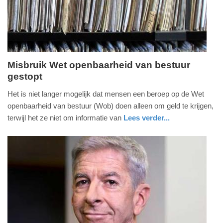
Misbruik Wet openbaarheid van bestuur
gestopt
dinsdag,
12.
Het is niet langer mogelijk dat mensen een beroep op de Wet
juli
openbaarheid van bestuur (Wob) doen alleen om geld te krijgen,
2016
terwijl het ze niet om informatie van
Lees verder...
-
nieuws
zuid-
16:28
holland
Update:
09-
04-
2025
09:10