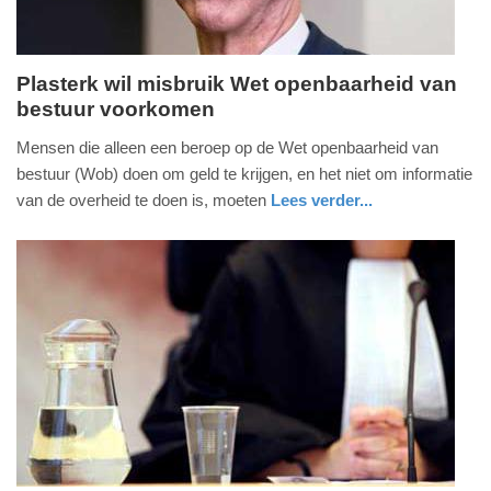
Plasterk wil misbruik Wet openbaarheid van
bestuur voorkomen
dinsdag,
7.
Mensen die alleen een beroep op de Wet openbaarheid van
juni
bestuur (Wob) doen om geld te krijgen, en het niet om informatie
2016
van de overheid te doen is, moeten
Lees verder...
-
nieuws
zuid-
17:02
holland
Update:
09-
04-
2025
09:10