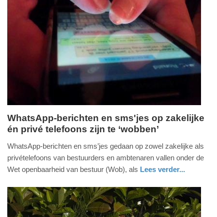
Update:
09-
04-
2025
09:10
Whats­App-berichten en sms'jes op zakelijke
én privé telefoons zijn te ‘wobben’
woensdag,
20.
WhatsApp-berichten en sms’jes gedaan op zowel zakelijke als
maart
privételefoons van bestuurders en ambtenaren vallen onder de
2019
Wet openbaarheid van bestuur (Wob), als
Lees verder...
-
nieuws
zuid-
13:49
holland
Update: