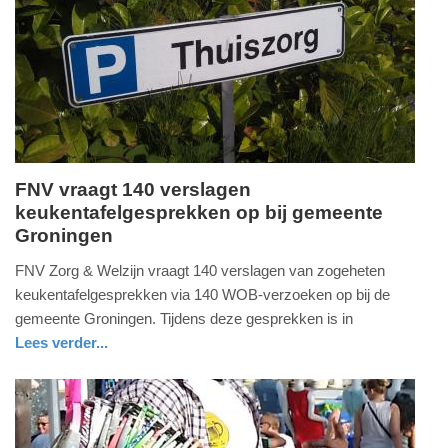
09-
04-
2025
09:10
FNV vraagt 140 verslagen
keukentafelgesprekken op bij gemeente
vrijdag,
Groningen
30.
juni
FNV Zorg & Welzijn vraagt 140 verslagen van zogeheten
2017
keukentafelgesprekken via 140 WOB-verzoeken op bij de
-
gemeente Groningen. Tijdens deze gesprekken is in
09:12
Lees verder...
nieuws
groningen
Update:
09-
04-