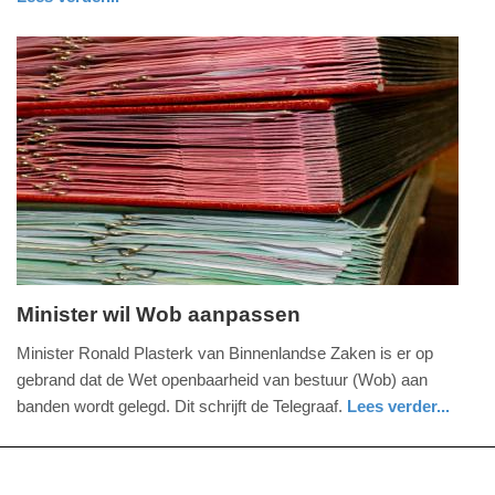
-
zuid-
09:09
holland
Update:
09-
04-
2025
09:10
Minister wil Wob aanpassen
woensdag,
Minister Ronald Plasterk van Binnenlandse Zaken is er op
21.
gebrand dat de Wet openbaarheid van bestuur (Wob) aan
augustus
banden wordt gelegd. Dit schrijft de Telegraaf.
Lees verder...
2013
zuid-
-
holland
22:34