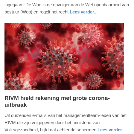
mei
ingegaan. 'De Woo is de opvolger van de Wet openbaarheid van
2022
bestuur (Wob) en regelt het recht
Lees verder...
-
nieuws
zuid-
12:15
holland
Update:
09-
04-
2025
09:10
RIVM hield rekening met grote corona-
uitbraak
zondag,
13.
Uit duizenden e-mails van het managementteam-leden van het
februari
RIVM die zijn vrijgegeven door het ministerie van
2022
Volksgezondheid, blijkt dat achter de schermen
Lees verder...
-