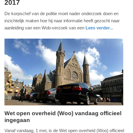
2017
mei
2022
De korpschef van de politie moet nader onderzoek doen en
-
inzichtelijk maken hoe hij naar informatie heeft gezocht naar
19:10
aanleiding van een Wob-verzoek van een
Lees verder...
Update:
09-
04-
2025
09:10
Wet open overheid (Woo) vandaag officieel
ingegaan
zondag,
1.
Vanaf vandaag, 1 mei, is de Wet open overheid (Woo) officieel