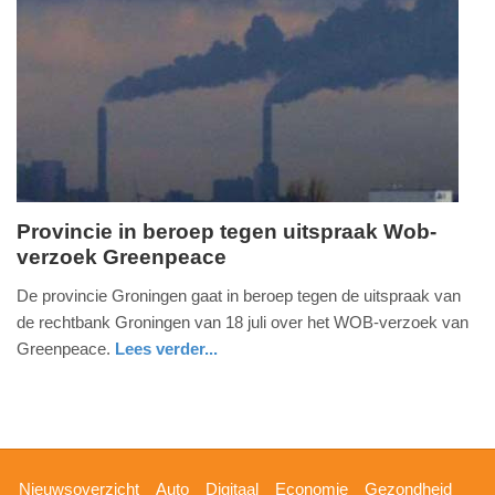
Provincie in beroep tegen uitspraak Wob-
verzoek Greenpeace
dinsdag,
20.
De provincie Groningen gaat in beroep tegen de uitspraak van
augustus
de rechtbank Groningen van 18 juli over het WOB-verzoek van
2013
Greenpeace.
Lees verder...
-
groningen
18:50
Update:
09-
Hoofdnavigatie
Nieuwsoverzicht
Auto
Digitaal
Economie
Gezondheid