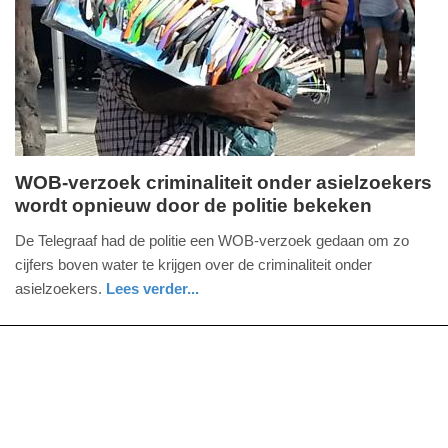
2025
09:10
WOB-verzoek criminaliteit onder asielzoekers
wordt opnieuw door de politie bekeken
vrijdag,
28.
De Telegraaf had de politie een WOB-verzoek gedaan om zo
april
cijfers boven water te krijgen over de criminaliteit onder
2017
asielzoekers.
Lees verder...
-
nieuws
noord-
politie
22:03
holland
Update:
09-
04-
2025