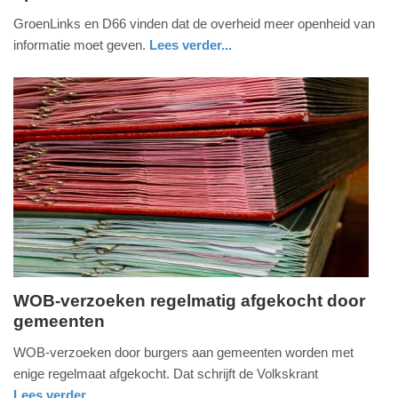
5.
GroenLinks en D66 vinden dat de overheid meer openheid van
december
informatie moet geven.
Lees verder...
2013
zuid-
-
holland
14:51
Update:
09-
04-
2025
09:10
WOB-verzoeken regelmatig afgekocht door
gemeenten
vrijdag,
23.
WOB-verzoeken door burgers aan gemeenten worden met
augustus
enige regelmaat afgekocht. Dat schrijft de Volkskrant
2013
Lees verder...