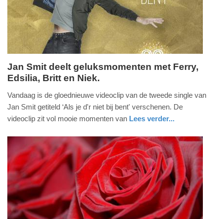
04-
2025
09:10
Jan Smit deelt geluksmomenten met Ferry,
Edsilia, Britt en Niek.
vrijdag,
22.
Vandaag is de gloednieuwe videoclip van de tweede single van
april
Jan Smit getiteld ‘Als je d'r niet bij bent' verschenen. De
2016
videoclip zit vol mooie momenten van
Lees verder...
-
glossy
noord-
10:08
holland
Update:
09-
04-
2025
09:10