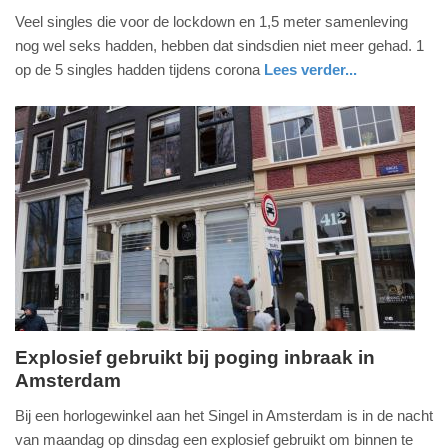
zondag,
Veel singles die voor de lockdown en 1,5 meter samenleving
5.
nog wel seks hadden, hebben dat sindsdien niet meer gehad. 1
juli
op de 5 singles hadden tijdens corona
Lees verder...
2020
nieuws
noord-
-
holland
21:07
Update:
09-
04-
2025
09:10
Explosief gebruikt bij poging inbraak in
Amsterdam
dinsdag,
11.
Bij een horlogewinkel aan het Singel in Amsterdam is in de nacht
februari
van maandag op dinsdag een explosief gebruikt om binnen te