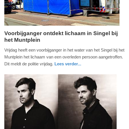
09:10
Voorbijganger ontdekt lichaam in Singel bij
het Muntplein
vrijdag,
7.
Vrijdag heeft een voorbijganger in het water van het Singel bij het
mei
Muntplein het lichaam van een overleden persoon aangetroffen.
2021
Dit meldt de politie vrijdag.
Lees verder...
-
nieuws
noord-
politie
16:10
holland
Update:
09-
04-
2025
09:10