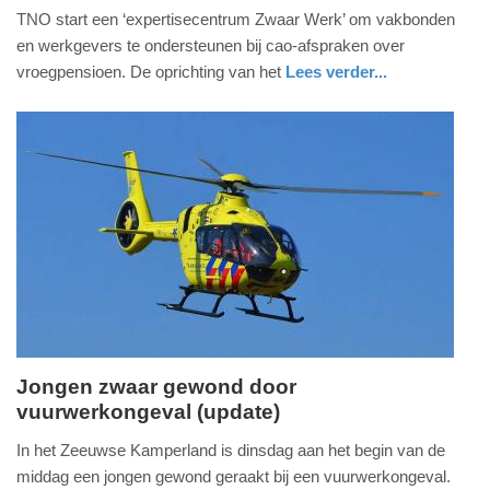
TNO start een ‘expertisecentrum Zwaar Werk’ om vakbonden
mei
en werkgevers te ondersteunen bij cao-afspraken over
2025
vroegpensioen. De oprichting van het
Lees verder...
-
19:25
Update:
28-
05-
2025
19:26
Jongen zwaar gewond door
vuurwerkongeval (update)
dinsdag,
31.
In het Zeeuwse Kamperland is dinsdag aan het begin van de
december
middag een jongen gewond geraakt bij een vuurwerkongeval.