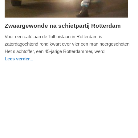
Zwaargewonde na schietpartij Rotterdam
zaterdag,
Voor een café aan de Tolhuislaan in Rotterdam is
13.
zaterdagochtend rond kwart over vier een man neergeschoten.
juli
Het slachtoffer, een 45-jarige Rotterdammer, werd
2024
Lees verder...
-
nieuws
zuid-
politie
17:03
holland
Update:
09-
04-
2025
09:10