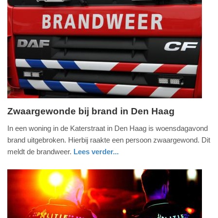
20:21
Update:
09-
04-
2025
09:10
Zwaargewonde bij brand in Den Haag
woensdag,
In een woning in de Katerstraat in Den Haag is woensdagavond
23.
brand uitgebroken. Hierbij raakte een persoon zwaargewond. Dit
februari
meldt de brandweer.
Lees verder...
2022
nieuws
zuid-
brandweer
-
holland
21:13
Update:
09-