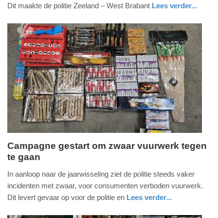
2024
Dit maakte de politie Zeeland – West Brabant
Lees verder...
-
nieuws
zeeland
politie
15:05
Update:
09-
04-
2025
09:10
Campagne gestart om zwaar vuurwerk tegen
te gaan
dinsdag,
29.
In aanloop naar de jaarwisseling ziet de politie steeds vaker
oktober
incidenten met zwaar, voor consumenten verboden vuurwerk.
2024
Dit levert gevaar op voor de politie en
Lees verder...
-
nieuws
zuid-
politie
17:25
holland