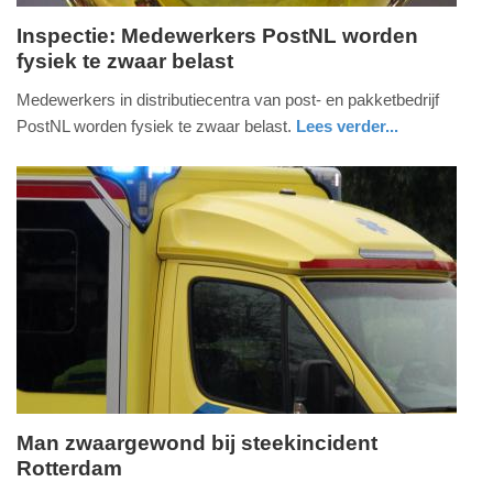
Inspectie: Medewerkers PostNL worden
fysiek te zwaar belast
maandag,
18.
Medewerkers in distributiecentra van post- en pakketbedrijf
december
PostNL worden fysiek te zwaar belast.
Lees verder...
2023
nieuws
noord-
-
brabant
21:43
Update:
09-
04-
2025
09:10
Man zwaargewond bij steekincident
Rotterdam
zondag,