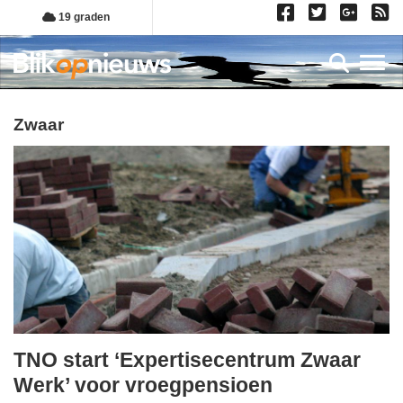
Overslaan
19 graden
en
naar
Toggl
de
inhoud
gaan
zwaar
TNO start ‘Expertisecentrum Zwaar
woensdag,
Werk’ voor vroegpensioen
28.