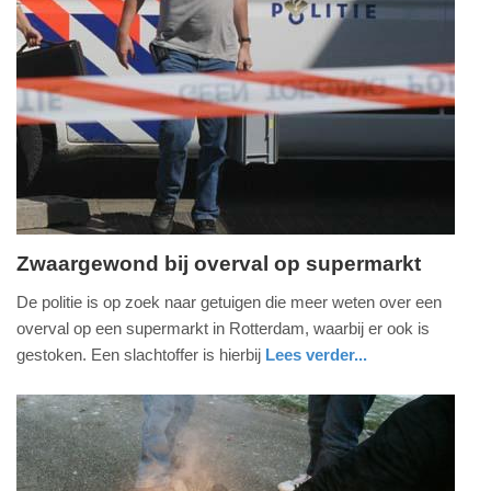
Update:
09-
04-
2025
09:10
Zwaargewond bij overval op supermarkt
dinsdag,
De politie is op zoek naar getuigen die meer weten over een
14.
overval op een supermarkt in Rotterdam, waarbij er ook is
maart
gestoken. Een slachtoffer is hierbij
Lees verder...
2023
nieuws
zuid-
politie
-
holland
11:54
Update: