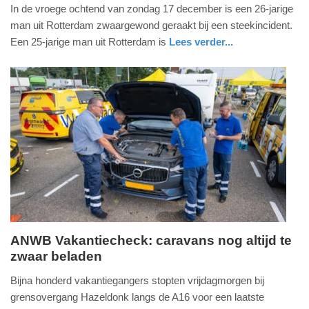
17.
In de vroege ochtend van zondag 17 december is een 26-jarige
december
man uit Rotterdam zwaargewond geraakt bij een steekincident.
2023
Een 25-jarige man uit Rotterdam is
Lees verder...
-
nieuws
zuid-
politie
11:31
holland
Update:
09-
04-
2025
09:10
ANWB Vakantiecheck: caravans nog altijd te
zwaar beladen
vrijdag,
21.
Bijna honderd vakantiegangers stopten vrijdagmorgen bij
juli
grensovergang Hazeldonk langs de A16 voor een laatste
2023