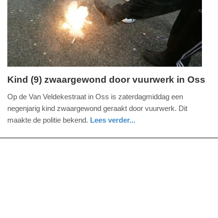
09-
04-
2025
09:10
Kind (9) zwaargewond door vuurwerk in Oss
zaterdag,
Op de Van Veldekestraat in Oss is zaterdagmiddag een
17.
negenjarig kind zwaargewond geraakt door vuurwerk. Dit
december
maakte de politie bekend.
Lees verder...
2022
nieuws
noord-
ambulance
-
brabant
19:29
Update:
09-
04-
2025