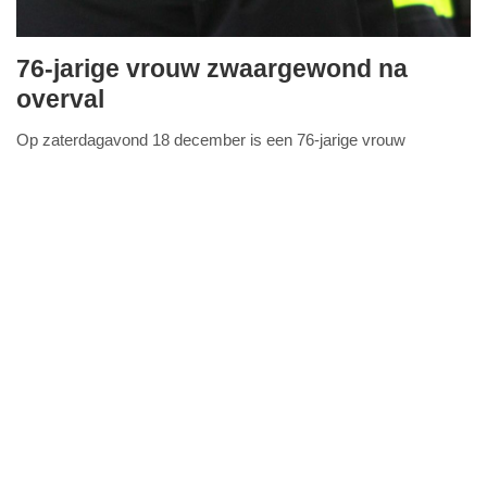
76-jarige vrouw zwaargewond na
zondag,
overval
19.
Op zaterdagavond 18 december is een 76-jarige vrouw
december
FullStack Studio
slachtoffer geworden van een gewelddadige woningoverval aan
2021
de Johan Braakensiekhof in Amsterdam-West.
Lees verder...
-
11:49
Update:
09-
04-
2025
09:10