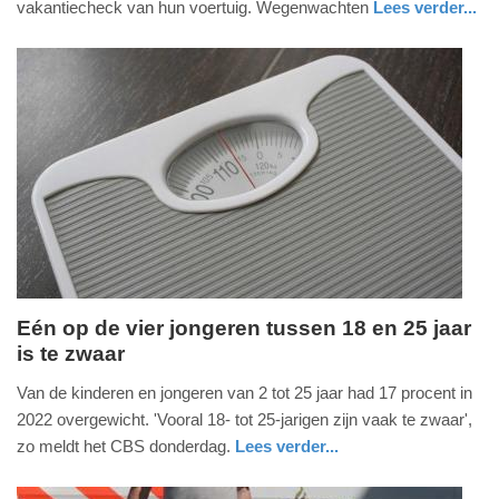
vakantiecheck van hun voertuig. Wegenwachten
Lees verder...
-
auto
noord-
16:55
brabant
Update:
09-
04-
2025
09:10
Eén op de vier jongeren tussen 18 en 25 jaar
is te zwaar
donderdag,
1.
Van de kinderen en jongeren van 2 tot 25 jaar had 17 procent in
juni
2022 overgewicht. 'Vooral 18- tot 25-jarigen zijn vaak te zwaar',
2023
zo meldt het CBS donderdag.
Lees verder...
-
gezondheid
zuid-
11:02
holland