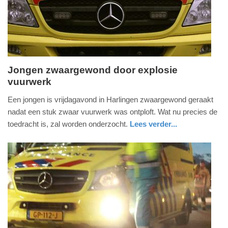
2025
09:10
Jongen zwaargewond door explosie
vuurwerk
zaterdag,
19.
Een jongen is vrijdagavond in Harlingen zwaargewond geraakt
oktober
nadat een stuk zwaar vuurwerk was ontploft. Wat nu precies de
2024
toedracht is, zal worden onderzocht.
Lees verder...
-
nieuws
friesland
politie
11:34
Update:
09-
04-
2025
09:10