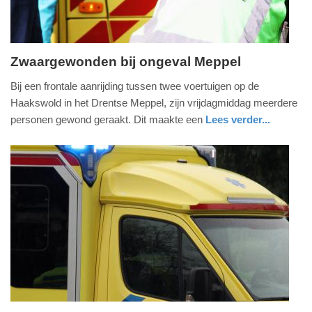
Zwaargewonden bij ongeval Meppel
vrijdag,
Bij een frontale aanrijding tussen twee voertuigen op de
1.
Haakswold in het Drentse Meppel, zijn vrijdagmiddag meerdere
juli
personen gewond geraakt. Dit maakte een
Lees verder...
2022
nieuws
drenthe
politie
-
19:36
Update:
09-
04-
2025
09:10