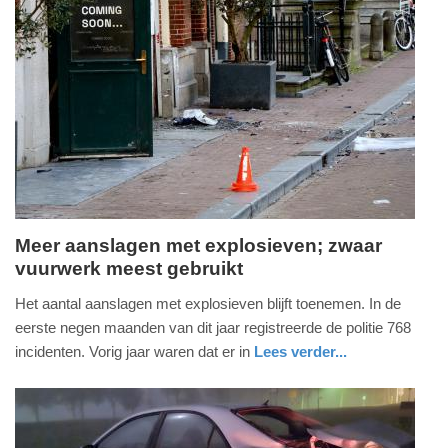
Update:
09-
04-
2025
09:10
Meer aanslagen met explosieven; zwaar
vuurwerk meest gebruikt
woensdag,
23.
Het aantal aanslagen met explosieven blijft toenemen. In de
oktober
eerste negen maanden van dit jaar registreerde de politie 768
2024
incidenten. Vorig jaar waren dat er in
Lees verder...
-
nieuws
10:07
Update: