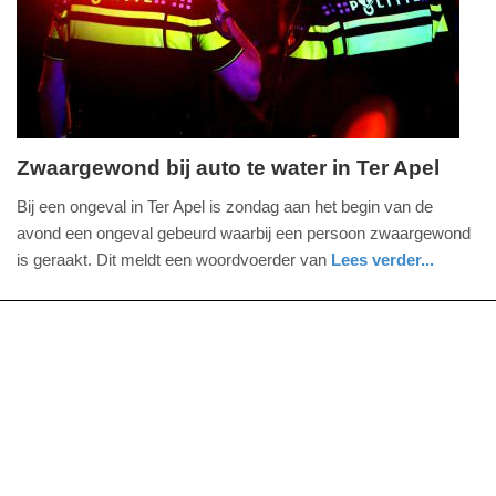
04-
2025
09:10
Zwaargewond bij auto te water in Ter Apel
zondag,
Bij een ongeval in Ter Apel is zondag aan het begin van de
19.
avond een ongeval gebeurd waarbij een persoon zwaargewond
december
is geraakt. Dit meldt een woordvoerder van
Lees verder...
2021
nieuws
groningen
politie
-
18:56
Update:
09-
04-
2025
09:10