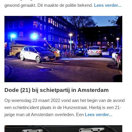
april
gewond geraakt. Dit maakte de politie bekend.
Lees verder...
2022
nieuws
friesland
ambulance
-
11:48
Update:
09-
04-
2025
09:10
Dode (21) bij schietpartij in Amsterdam
woensdag,
Op woensdag 23 maart 2022 vond aan het begin van de avond
23.
een schietincident plaats in de Hunzestraat. Hierbij is een 21-
maart
jarige man uit Amsterdam overleden. Een
Lees verder...
2022
nieuws
noord-
politie
-
holland