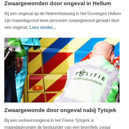
Zwaargewonden door ongeval in Hellum
dinsdag,
Bij een ongeval op de Heerenhuisweg in het Groningse Hellum
19.
zijn maandagvond twee personen zwaargewond geraakt door
april
een ongeval.
Lees verder...
2022
nieuws
groningen
politie
-
09:30
Update:
09-
04-
2025
09:10
Zwaargewonde door ongeval nabij Tytsjek
maandag,
Bij een verkeersongeval in het Friese Tytsjerk is
18.
maandagmorgen de bestuurder van een bromfiets zwaar