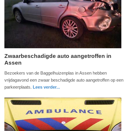
09-
04-
2025
09:10
Zwaarbeschadigde auto aangetroffen in
Assen
zaterdag,
19.
Bezoekers van de Baggelhuizenplas in Assen hebben
oktober
vrijdagavond een zwaar beschadigde auto aangetroffen op een
2024
parkeerplaats.
Lees verder...
-
nieuws
drenthe
13:04
Update:
09-
04-