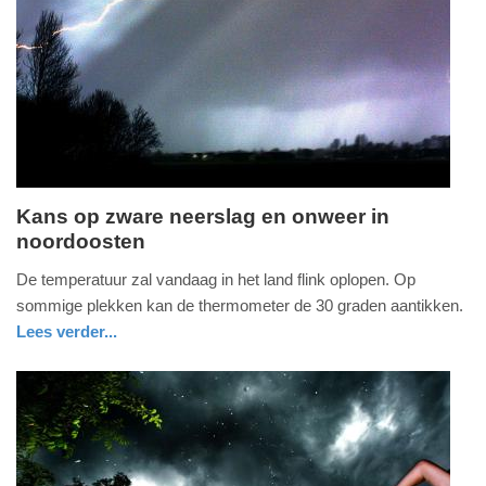
Update:
09-
04-
2025
09:10
Kans op zware neerslag en onweer in
noordoosten
zaterdag,
13.
De temperatuur zal vandaag in het land flink oplopen. Op
juni
sommige plekken kan de thermometer de 30 graden aantikken.
2020
Lees verder...
-
nieuws
gelderland
10:44
Update:
09-
04-