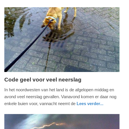
2025
nieuws
utrecht
-
09:36
Update:
17-
06-
2025
09:37
Code geel voor veel neerslag
maandag,
In het noordwesten van het land is de afgelopen middag en
5.
avond veel neerslag gevallen. Vanavond komen er daar nog
oktober
enkele buien voor, vannacht neemt de
Lees verder...
2020
nieuws
noord-
-
holland
21:36