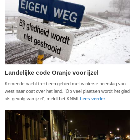
07:52
Update:
09-
04-
2025
09:10
Landelijke code Oranje voor ijzel
vrijdag,
Komende nacht trekt een gebied met winterse neerslag van
23.
west naar oost over het land. 'Op veel plaatsen wordt het glad
januari
als gevolg van ijzel', meldt het KNMI
Lees verder...
2015
utrecht
-
12:12
Update:
09-