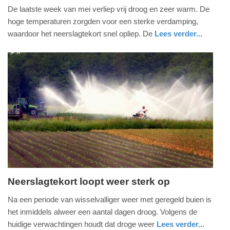
De laatste week van mei verliep vrij droog en zeer warm. De
juni
hoge temperaturen zorgden voor een sterke verdamping,
2026
waardoor het neerslagtekort snel opliep. De
Lees verder...
-
10:02
Update:
02-
06-
2026
10:04
Neerslagtekort loopt weer sterk op
dinsdag,
Na een periode van wisselvalliger weer met geregeld buien is
17.
het inmiddels alweer een aantal dagen droog. Volgens de
juni
huidige verwachtingen houdt dat droge weer
Lees verder...