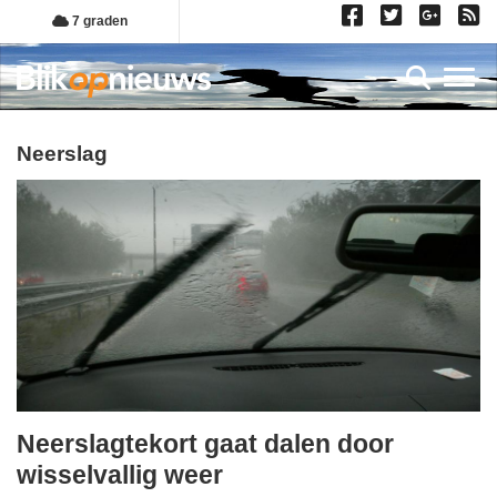
Overslaan
7 graden
en
naar
Toggl
de
inhoud
gaan
neerslag
Neerslagtekort gaat dalen door
dinsdag,
wisselvallig weer
2.