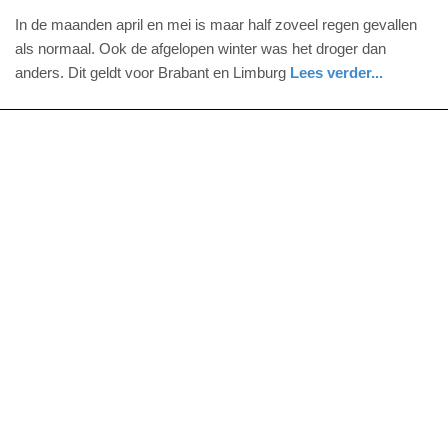
22.
In de maanden april en mei is maar half zoveel regen gevallen
juni
als normaal. Ook de afgelopen winter was het droger dan
2017
anders. Dit geldt voor Brabant en Limburg
Lees verder...
-
nieuws
noord-
11:36
brabant
Update:
09-
04-
2025
09:10