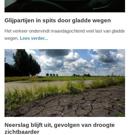
Glijpartijen in spits door gladde wegen
maandag,
Het verkeer ondervindt maandagochtend veel last van gladde
12.
wegen.
Lees verder...
februari
nieuws
utrecht
2018
-
08:45
Update:
09-
04-
2025
09:10
Neerslag blijft uit, gevolgen van droogte
zichtbaarder
donderdag,