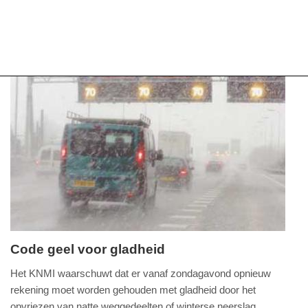
Code geel voor gladheid
zondag,
Het KNMI waarschuwt dat er vanaf zondagavond opnieuw
15.
rekening moet worden gehouden met gladheid door het
januari
opvriezen van natte weggedeelten of winterse neerslag