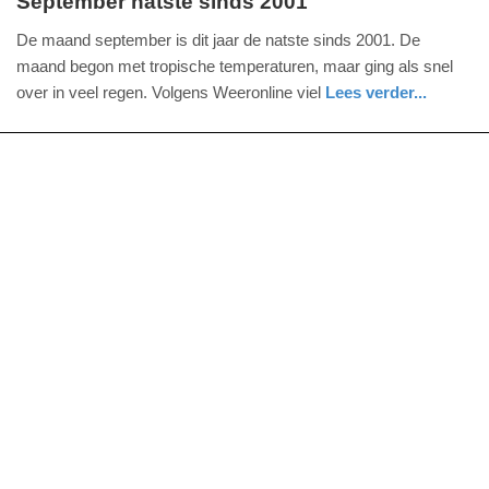
September natste sinds 2001
zondag,
De maand september is dit jaar de natste sinds 2001. De
29.
maand begon met tropische temperaturen, maar ging als snel
september
over in veel regen. Volgens Weeronline viel
Lees verder...
2013
utrecht
-
10:32
Update:
09-
04-
2025
09:10