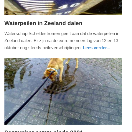
Waterpeilen in Zeeland dalen
dinsdag,
Waterschap Scheldestromen geeft aan dat de waterpeilen in
15.
Zeeland dalen. Er zijn na de extreme neerslag van 12 en 13
oktober
oktober nog steeds peiloverschrijdingen.
Lees verder...
2013
zeeland
-
14:11
Update:
09-
04-
2025
09:10