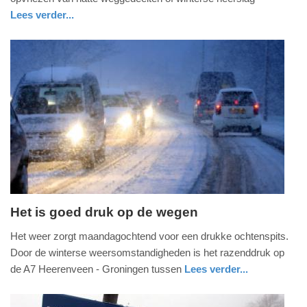
2017
Lees verder...
-
nieuws
utrecht
09:56
Update:
09-
04-
2025
09:10
Het is goed druk op de wegen
maandag,
Het weer zorgt maandagochtend voor een drukke ochtenspits.
4.
Door de winterse weersomstandigheden is het razenddruk op
januari
de A7 Heerenveen - Groningen tussen
Lees verder...
2016
nieuws
utrecht
-