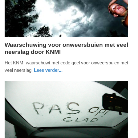
2025
09:10
Waarschuwing voor onweersbuien met veel
neerslag door KNMI
dinsdag,
4.
Het KNMI waarschuwt met code geel voor onweersbuien met
september
veel neerslag.
Lees verder...
2018
nieuws
utrecht
-
10:57
Update:
09-
04-
2025
09:10