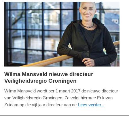
15:53
holland
Update:
09-
04-
2025
09:10
Wilma Mansveld nieuwe directeur
Veiligheidsregio Groningen
donderdag,
12.
Wilma Mansveld wordt per 1 maart 2017 de nieuwe directeur
januari
van Veiligheidsregio Groningen. Ze volgt hiermee Erik van
2017
Zuidam op die vijf jaar directeur van de
Lees verder...
-
nieuws
groningen
brandweer
14:44