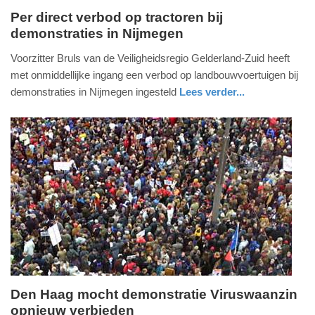
Per direct verbod op tractoren bij
demonstraties in Nijmegen
zondag,
12.
Voorzitter Bruls van de Veiligheidsregio Gelderland-Zuid heeft
juli
met onmiddellijke ingang een verbod op landbouwvoertuigen bij
2020
demonstraties in Nijmegen ingesteld
Lees verder...
-
nieuws
gelderland
15:28
Update:
09-
04-
2025
09:10
Den Haag mocht demonstratie Viruswaanzin
opnieuw verbieden
maandag,