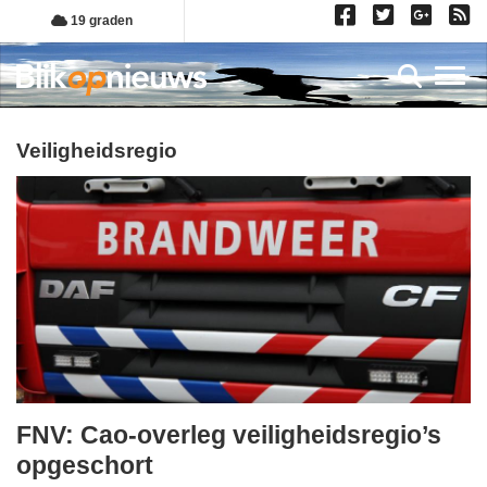
Overslaan
19 graden
en
naar
Toggl
de
inhoud
gaan
veiligheidsregio
FNV: Cao-overleg veiligheidsregio’s
vrijdag,
opgeschort
19.