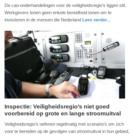
De cao-onderhandelingen voor de veiligheidsregio’s liggen stil.
september
Werkgevers tonen geen enkele bereidheid tonen om te
2025
investeren in de mensen die Nederland
Lees verder...
-
09:39
Update:
19-
09-
2025
09:41
Inspectie: Veiligheidsregio’s niet goed
voorbereid op grote en lange stroomuitval
donderdag,
7.
Veiligheidsregio’s oefenen regelmatig met scenario’s om zich
augustus
voor te bereiden op de gevolgen van stroomuitval in hun gebied,