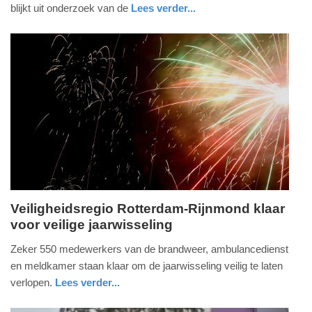
2025
blijkt uit onderzoek van de
Lees verder...
-
nieuws
zuid-
22:58
holland
Update:
08-
08-
2025
13:48
Veiligheidsregio Rotterdam-Rijnmond klaar
voor veilige jaarwisseling
donderdag,
28.
Zeker 550 medewerkers van de brandweer, ambulancedienst
december
en meldkamer staan klaar om de jaarwisseling veilig te laten
2023
verlopen.
Lees verder...
-
nieuws
zuid-
12:57
holland