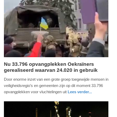
Update:
09-
04-
2025
09:10
Nu 33.796 opvangplekken Oekraïners
gerealiseerd waarvan 24.020 in gebruik
woensdag,
6.
Door enorme inzet van een grote groep toegewijde mensen in
april
veiligheidsregio’s en gemeenten zijn op dit moment 33.796
2022
opvangplekken voor vluchtelingen uit
Lees verder...
-
nieuws
zuid-
19:15
holland
Update: