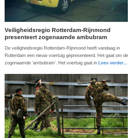
Veiligheidsregio Rotterdam-Rijnmond
presenteert zogenaamde ambubram
maandag,
30.
De veiligheidsregio Rotterdam-Rijnmond heeft vandaag in
juni
Rotterdam een nieuw voertuig gepresenteerd. Het gaat om de
2014
zogenaamde 'ambubram'. Het voertuig gaat in
Lees verder...
-
zuid-
brandweer
14:06
holland
Update:
09-
04-
2025
09:10