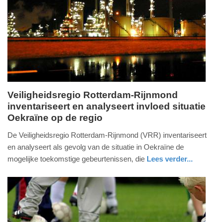
09-
04-
2025
09:10
Veiligheidsregio Rotterdam-Rijnmond
inventariseert en analyseert invloed situatie
vrijdag,
Oekraïne op de regio
4.
maart
De Veiligheidsregio Rotterdam-Rijnmond (VRR) inventariseert
2022
en analyseert als gevolg van de situatie in Oekraïne de
-
mogelijke toekomstige gebeurtenissen, die
Lees verder...
13:22
nieuws
zuid-
holland
Update:
09-
04-