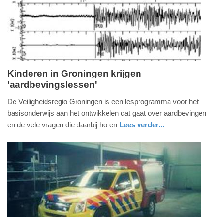
2025
09:10
Kinderen in Groningen krijgen
'aardbevingslessen'
woensdag,
9.
De Veiligheidsregio Groningen is een lesprogramma voor het
december
basisonderwijs aan het ontwikkelen dat gaat over aardbevingen
2015
en de vele vragen die daarbij horen
Lees verder...
-
nieuws
groningen
16:21
Update:
09-
04-
2025
09:10