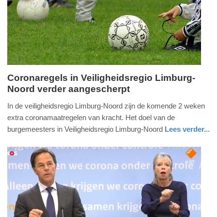
2025
09:10
Coronaregels in Veiligheidsregio Limburg-
Noord verder aangescherpt
vrijdag,
6.
In de veiligheidsregio Limburg-Noord zijn de komende 2 weken
november
extra coronamaatregelen van kracht. Het doel van de
2020
burgemeesters in Veiligheidsregio Limburg-Noord
Lees verder...
-
nieuws
limburg
18:16
Update:
09-
04-
2025
09:10