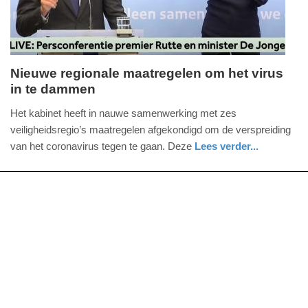
Nieuwe regionale maatregelen om het virus
in te dammen
vrijdag,
18.
Het kabinet heeft in nauwe samenwerking met zes
september
veiligheidsregio’s maatregelen afgekondigd om de verspreiding
2020
van het coronavirus tegen te gaan. Deze
Lees verder...
-
nieuws
zuid-
19:48
holland
Update:
09-
04-
2025
09:10