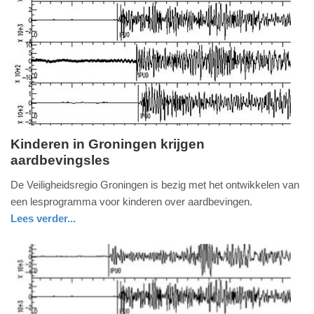
Kinderen in Groningen krijgen
aardbevingsles
woensdag,
9.
De Veiligheidsregio Groningen is bezig met het ontwikkelen van
december
een lesprogramma voor kinderen over aardbevingen.
2015
Lees verder...
-
nieuws
16:27
Update:
09-
04-