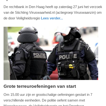
29.
De rechtbank in Den Haag heeft op zaterdag 27 juni het verzoek
juni
van de Stichting Viruswaarheid.nl (actiegroep Viruswaanzin) om
2020
de door Veiligheidsregio
Lees verder...
-
nieuws
zuid-
21:57
holland
Update:
09-
04-
2025
09:10
Grote terreuroefeningen van start
donderdag,
Om 15.00 uur zijn er grootschalige oefeningen gestart in 7
22.
verschillende eenheden. De politie oefent samen met
november
Marechaussee, de Veiligheidsregio en het Openbaar