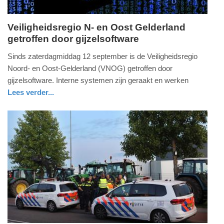
Veiligheidsregio N- en Oost Gelderland
getroffen door gijzelsoftware
maandag,
14.
Sinds zaterdagmiddag 12 september is de Veiligheidsregio
september
Noord- en Oost-Gelderland (VNOG) getroffen door
2020
gijzelsoftware. Interne systemen zijn geraakt en werken
-
Lees verder...
10:39
digitaal
gelderland
Update:
09-
04-
2025
09:10