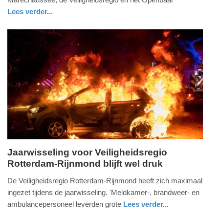
2018
Lees verder...
-
nieuws
noord-
15:41
holland
Update:
09-
04-
2025
09:10
Jaarwisseling voor Veiligheidsregio
Rotterdam-Rijnmond blijft wel druk
maandag,
1.
De Veiligheidsregio Rotterdam-Rijnmond heeft zich maximaal
januari
ingezet tijdens de jaarwisseling. 'Meldkamer-, brandweer- en
2018
ambulancepersoneel leverden grote
Lees verder...
-
nieuws
zuid-
brandweer