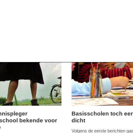
09:10
nispleger
Basisscholen toch eer
school bekende voor
dicht
ag,
dinsdag,
e
14.
Volgens de eerste berichten ga