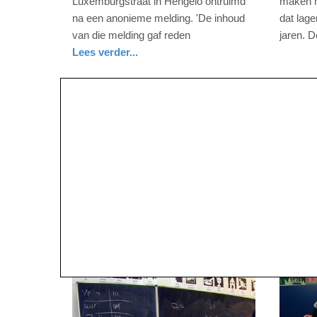
Luxemburgstraat in Hengelo ontruimd
maken m
17:18
07:42
na een anonieme melding. 'De inhoud
dat lage
van die melding gaf reden
jaren. D
Update:
Update:
nieuws
zuid-
Lees verder...
09-
09-
holland
nieuws
overijssel
politie
04-
04-
2025
2025
09:10
09:10