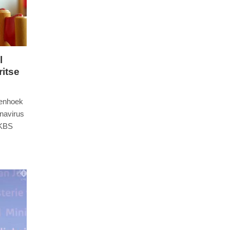
l
itse
henhoek
onavirus
RKBS