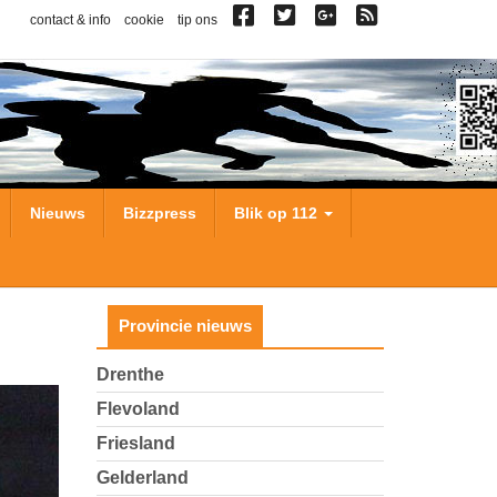
contact & info
cookie
tip ons
Nieuws
Bizzpress
Blik op 112
Provincie nieuws
Drenthe
Flevoland
Friesland
Gelderland