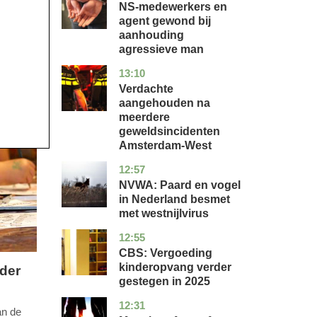
NS-medewerkers en
agent gewond bij
aanhouding
agressieve man
13:10
noord-
nieuws
holland
Verdachte
aangehouden na
meerdere
geweldsincidenten
Amsterdam-West
12:57
utrecht
nieuws
NVWA: Paard en vogel
in Nederland besmet
met westnijlvirus
12:55
zuid-
economie
holland
CBS: Vergoeding
kinderopvang verder
der
gestegen in 2025
12:31
utrecht
nieuws
an de