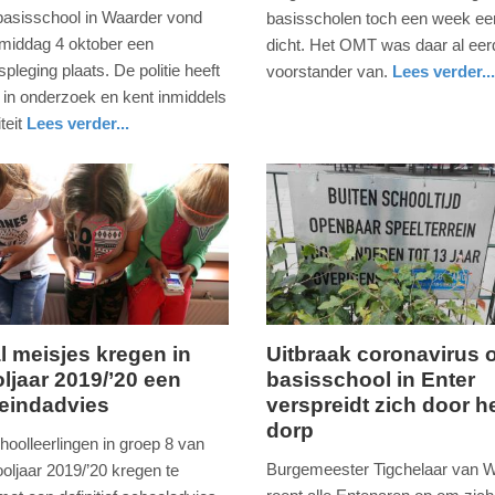
december
 basisschool in Waarder vond
basisscholen toch een week ee
2021
middag 4 oktober een
dicht. Het OMT was daar al eer
-
pleging plaats. De politie heeft
voorstander van.
Lees verder...
16:57
nieuws
zuid-
 in onderzoek en kent inmiddels
holland
teit
Lees verder...
Update:
09-
04-
2025
09:10
l meisjes kregen in
Uitbraak coronavirus 
ljaar 2019/’20 een
basisschool in Enter
,
zondag,
 eindadvies
verspreidt zich door h
14.
dorp
maart
hoolleerlingen in groep 8 van
2021
Burgemeester Tigchelaar van 
oljaar 2019/’20 kregen te
-