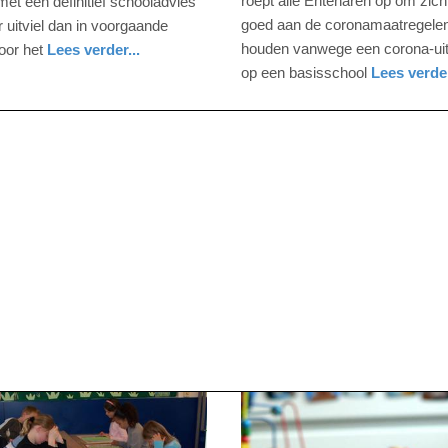
roept alle Entenaren op om zich
et een definitief schooladvies
10:57
goed aan de coronamaatregelen
r uitviel dan in voorgaande
houden vanwege een corona-ui
oor het
Lees verder...
Update:
op een basisschool
Lees verder
09-
gezondheid
overijssel
04-
2025
09:10