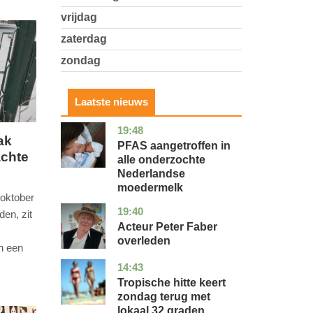
vrijdag
zaterdag
zondag
Laatste nieuws
19:48
utrecht
gezondheid
ak
PFAS aangetroffen in
chte
alle onderzochte
Nederlandse
moedermelk
 oktober
19:40
noord-
glossy
en, zit
holland
Acteur Peter Faber
overleden
n een
14:43
utrecht
nieuws
Tropische hitte keert
zondag terug met
lokaal 32 graden