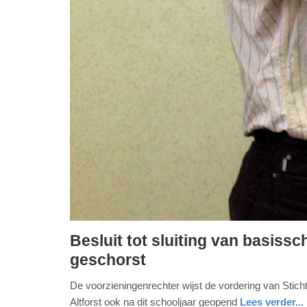
Besluit tot sluiting van basiss
vrijdag,
geschorst
1.
De voorzieningenrechter wijst de vordering van Sti
mei
Altforst ook na dit schooljaar geopend
Lees verder...
2026