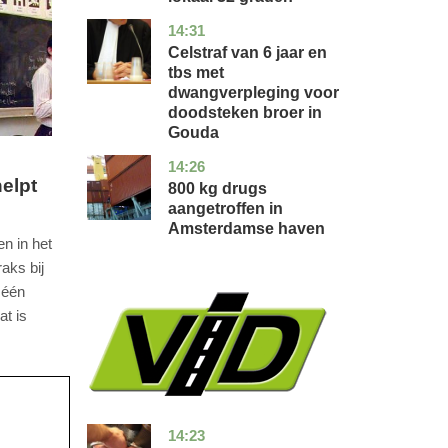
14:31
zuid-
nieuws
holland
Celstraf van 6 jaar en
tbs met
dwangverpleging voor
doodsteken broer in
Gouda
14:26
noord-
nieuws
helpt
holland
800 kg drugs
aangetroffen in
Amsterdamse haven
n in het
aks bij
 één
at is
14:23
flevoland
nieuws