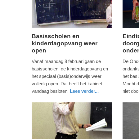
Basisscholen en
Eindt
kinderdagopvang weer
door
maandag,
vrijdag,
open
onder
1.
22.
februari
januari
Vanaf maandag 8 februari gaan de
De Onde
2021
2021
basisscholen, de kinderdagopvang en
ondanks
-
-
het speciaal (basis)onderwijs weer
het bas
08:14
10:18
volledig open. Dat heeft het kabinet
Mocht d
vandaag besloten.
Lees verder...
niet do
Update:
Update:
nieuws
zuid-
nieuws
zuid-
09-
09-
holland
holland
04-
04-
2025
2025
09:10
09:10