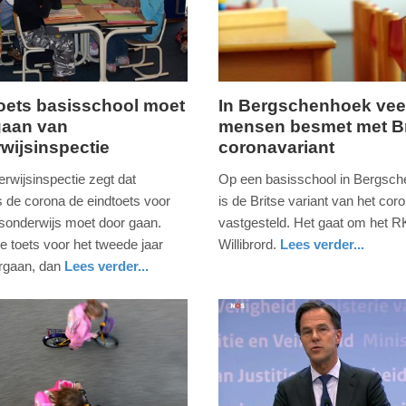
oets basisschool moet
In Bergschenhoek vee
gaan van
mensen besmet met Br
woensdag,
wijsinspectie
coronavariant
6.
januari
rwijsinspectie zegt dat
Op een basisschool in Bergsc
2021
 de corona de eindtoets voor
is de Britse variant van het cor
-
isonderwijs moet door gaan.
vastgesteld. Het gaat om het 
18:26
e toets voor het tweede jaar
Willibrord.
Lees verder...
nieuws
zuid-
orgaan, dan
Lees verder...
Update:
holland
09-
04-
2025
09:10