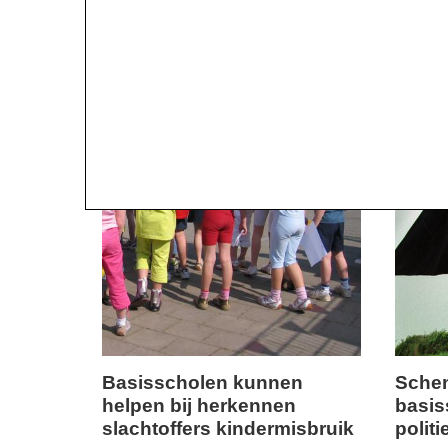
09:10
09:10
Basisscholen kunnen
Schen
helpen bij herkennen
basis
maandag,
donderd
slachtoffers kindermisbruik
politi
9.
6.