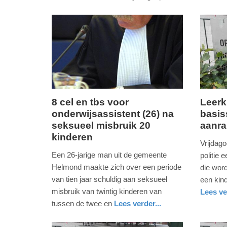
-
16:57
Update:
01-
05-
2026
16:58
8 cel en tbs voor
Leerk
onderwijsassistent (26) na
basis
vrijdag,
vrijdag,
seksueel misbruik 20
aanra
13.
21.
kinderen
februari
februari
Vrijdago
2026
2025
Een 26-jarige man uit de gemeente
politie
-
-
Helmond maakte zich over een periode
die wor
15:38
15:06
van tien jaar schuldig aan seksueel
een kind
misbruik van twintig kinderen van
Lees ve
Update:
Update:
nieuws
zuid-
politie
tussen de twee en
Lees verder...
13-
09-
holland
nieuws
noord-
02-
04-
brabant