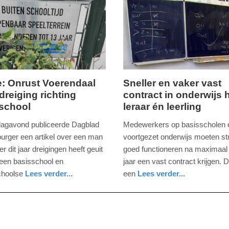
2025
09:10
ie: Onrust Voerendaal
Sneller en vaker vast
dreiging richting
contract in onderwijs 
woensdag,
school
leraar én leerling
10.
s
mei
gavond publiceerde Dagblad
Medewerkers op basisscholen e
2023
urger een artikel over een man
voortgezet onderwijs moeten str
-
er dit jaar dreigingen heeft geuit
goed functioneren na maximaal
09:43
 een basisschool en
jaar een vast contract krijgen. D
choolse
Lees verder...
een
Lees verder...
Update:
nieuws
zuid-
09-
holland
04-
2025