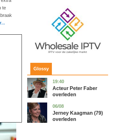
 extra
 te
Image
tbraak
...
Glossy
19:40
noord-
glossy
holland
Acteur Peter Faber
overleden
06/08
noord-
glossy
holland
Jerney Kaagman (79)
overleden