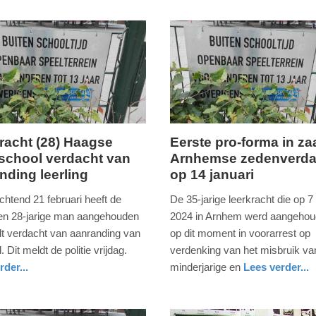
racht (28) Haagse
Eerste pro-forma in za
school verdacht van
Arnhemse zedenverda
woensdag,
nding leerling
op 14 januari
8.
januari
chtend 21 februari heeft de
De 35-jarige leerkracht die op 7
2025
 een 28-jarige man aangehouden
2024 in Arnhem werd aangehoud
-
dt verdacht van aanranding van
op dit moment in voorarrest op
15:29
. Dit meldt de politie vrijdag.
verdenking van het misbruik va
rder...
minderjarige en
Lees verder...
Update:
nieuws
gelderland
09-
04-