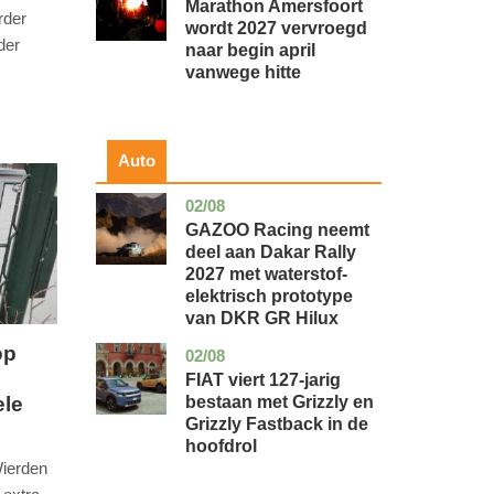
Marathon Amersfoort
rder
wordt 2027 vervroegd
der
naar begin april
vanwege hitte
Auto
02/08
auto
GAZOO Racing neemt
deel aan Dakar Rally
2027 met waterstof-
elektrisch prototype
van DKR GR Hilux
op
02/08
auto
FIAT viert 127-jarig
bestaan met Grizzly en
ele
Grizzly Fastback in de
hoofdrol
Wierden