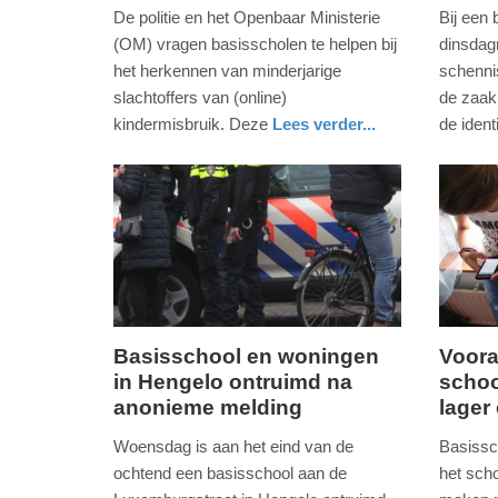
januari
oktober
De politie en het Openbaar Ministerie
Bij een
2023
2022
(OM) vragen basisscholen te helpen bij
dinsdag
-
-
het herkennen van minderjarige
schennis
19:16
16:36
slachtoffers van (online)
de zaak
kindermisbruik. Deze
Lees verder...
de identi
Update:
Update:
buitenland
zuid-
nieuws
zuid-
09-
09-
holland
holland
04-
04-
2025
2025
09:10
09:10
Basisschool en woningen
Voora
in Hengelo ontruimd na
schoo
woensdag,
dinsdag
anonieme melding
lager
21.
13.
april
april
Woensdag is aan het eind van de
Basissc
2021
2021
ochtend een basisschool aan de
het scho
-
-