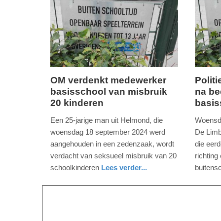
2026
2025
17:20
09:10
OM verdenkt medewerker
Polit
basisschool van misbruik
na be
dinsdag,
vrijdag,
20 kinderen
basis
3.
23.
december
augustu
Een 25-jarige man uit Helmond, die
Woensda
2024
2024
woensdag 18 september 2024 werd
De Limb
-
-
aangehouden in een zedenzaak, wordt
die eerd
14:21
17:40
verdacht van seksueel misbruik van 20
richting
schoolkinderen
Lees verder...
buitens
Update:
Update:
nieuws
noord-
nieuws
limburg
politie
09-
09-
brabant
04-
04-
2025
2025