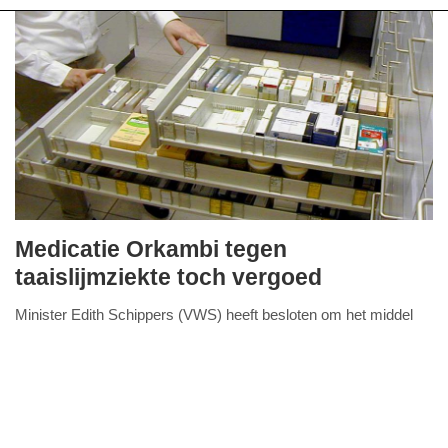
Medicatie Orkambi tegen
donderdag,
taaislijmziekte toch vergoed
26.
Minister Edith Schippers (VWS) heeft besloten om het middel
oktober
FullStack Studio
Orkambi voor cystische fibrose (ook wel bekend als
2017
taaislijmziekte) toe te laten tot het basispakket
Lees verder...
-
12:20
Update: