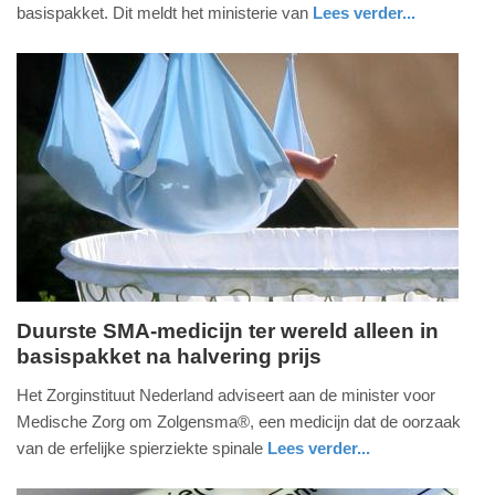
2021
basispakket. Dit meldt het ministerie van
Lees verder...
-
gezondheid
zuid-
19:18
holland
Update:
09-
04-
2025
09:10
Duurste SMA-medicijn ter wereld alleen in
basispakket na halvering prijs
vrijdag,
7.
Het Zorginstituut Nederland adviseert aan de minister voor
mei
Medische Zorg om Zolgensma®, een medicijn dat de oorzaak
2021
van de erfelijke spierziekte spinale
Lees verder...
-
gezondheid
noord-
08:51
holland