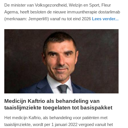
De minister van Volksgezondheid, Welzijn en Sport, Fleur
april
Agema, heeft besloten de nieuwe immuuntherapie dostarlimab
2025
(merknaam: Jemperli®) vanaf nu tot eind 2026
Lees verder...
-
17:42
Update:
24-
04-
2025
17:45
Medicijn Kaftrio als behandeling van
taaislijmziekte toegelaten tot basispakket
donderdag,
9.
Het medicijn Kaftrio, als behandeling voor patiënten met
december
taaislijmziekte, wordt per 1 januari 2022 vergoed vanuit het