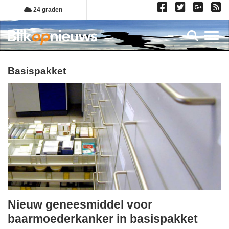
Overslaan
24 graden
en
naar
Toggl
de
inhoud
gaan
basispakket
Nieuw geneesmiddel voor
donderdag,
baarmoederkanker in basispakket
24.