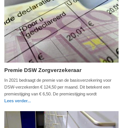
Update:
09-
04-
2025
09:10
Premie DSW Zorgverzekeraar
dinsdag,
In 2021 bedraagt de premie van de basisverzekering voor
22.
DSW-verzekerden € 124,50 per maand. Dit betekent een
september
premiestijging van € 6,50. De premiestijging wordt
2020
Lees verder...
-
gezondheid
zuid-
07:58
holland
Update: