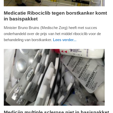
Medicatie Ribociclib tegen borstkanker komt
in basispakket
woensdag,
25.
Minister Bruno Bruins (Medische Zorg) heeft met succes
april
onderhandeld over de prijs van het middel ribociclib voor de
2018
behandeling van borstkanker.
Lees verder...
-
gezondheid
08:42
Update:
09-
04-
2025
09:10
Medicijn multiple sclerose niet in basispakket