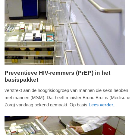
Update:
09-
04-
2025
09:10
Preventieve HIV-remmers (PrEP) in het
basispakket
dinsdag,
10.
verstrekt aan de hoogrisicogroep van mannen die seks hebben
juli
met mannen (MSM). Dat heeft minister Bruno Bruins (Medische
2018
Zorg) vandaag bekend gemaakt. Op basis
Lees verder...
-
gezondheid
zeeland
16:55
Update: