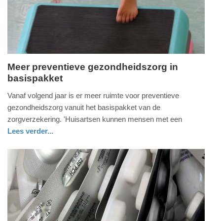
Meer preventieve gezondheidszorg in
basispakket
vrijdag,
1.
Vanaf volgend jaar is er meer ruimte voor preventieve
juni
gezondheidszorg vanuit het basispakket van de
2018
zorgverzekering. 'Huisartsen kunnen mensen met een
-
Lees verder...
16:32
gezondheid
zuid-
holland
Update:
09-
04-
2025
09:10