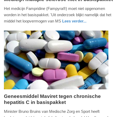
woensdag,
Het medicijn Fampridine (Fampyra®) moet niet opgenomen
14.
worden in het basispakket. 'Uit onderzoek blijkt namelijk dat het
maart
middel het loopvermogen van MS
Lees verder...
2018
gezondheid
noord-
-
holland
20:36
Update:
09-
04-
2025
09:10
Geneesmiddel Maviret tegen chronische
hepatitis C in basispakket
zondag,
4.
Minister Bruno Bruins van Medische Zorg en Sport heeft
maart