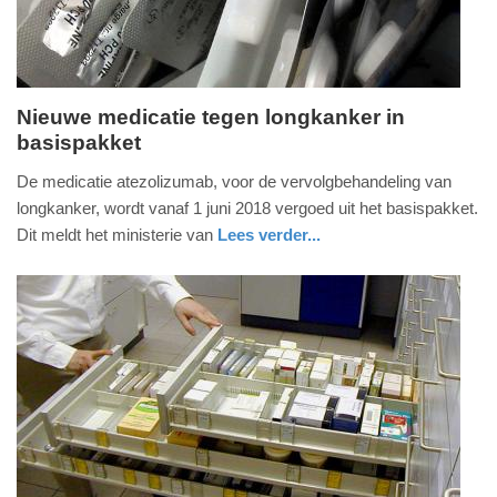
Nieuwe medicatie tegen longkanker in
basispakket
dinsdag,
15.
De medicatie atezolizumab, voor de vervolgbehandeling van
mei
longkanker, wordt vanaf 1 juni 2018 vergoed uit het basispakket.
2018
Dit meldt het ministerie van
Lees verder...
-
gezondheid
zuid-
18:08
holland
Update:
09-
04-
2025
09:10