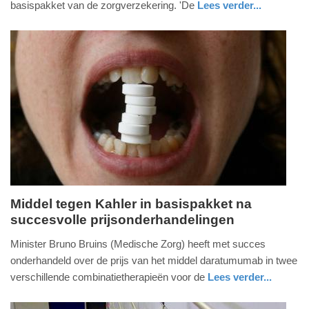
basispakket van de zorgverzekering. 'De
Lees verder...
-
nieuws
zuid-
17:44
holland
Update:
09-
04-
2025
09:10
Middel tegen Kahler in basispakket na
succesvolle prijsonderhandelingen
vrijdag,
17.
Minister Bruno Bruins (Medische Zorg) heeft met succes
augustus
onderhandeld over de prijs van het middel daratumumab in twee
2018
verschillende combinatietherapieën voor de
Lees verder...
-
gezondheid
zuid-
17:45
holland