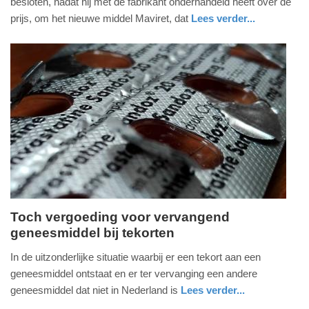
besloten, nadat hij met de fabrikant onderhandeld heeft over de
2018
prijs, om het nieuwe middel Maviret, dat
Lees verder...
-
gezondheid
zuid-
14:13
holland
Update:
09-
04-
2025
09:10
Toch vergoeding voor vervangend
geneesmiddel bij tekorten
vrijdag,
9.
In de uitzonderlijke situatie waarbij er een tekort aan een
februari
geneesmiddel ontstaat en er ter vervanging een andere
2018
geneesmiddel dat niet in Nederland is
Lees verder...
-
gezondheid
zuid-