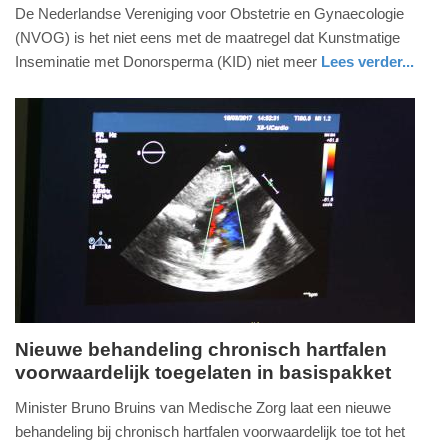
1.
De Nederlandse Vereniging voor Obstetrie en Gynaecologie
maart
(NVOG) is het niet eens met de maatregel dat Kunstmatige
2019
Inseminatie met Donorsperma (KID) niet meer
Lees verder...
-
gezondheid
utrecht
21:26
Update:
09-
04-
2025
09:10
Nieuwe behandeling chronisch hartfalen
voorwaardelijk toegelaten in basispakket
donderdag,
28.
Minister Bruno Bruins van Medische Zorg laat een nieuwe
februari
behandeling bij chronisch hartfalen voorwaardelijk toe tot het
2019