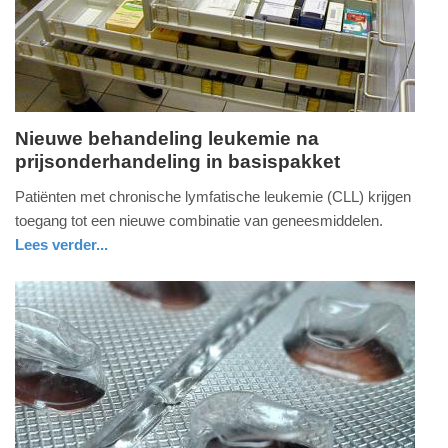
2025
09:10
Nieuwe behandeling leukemie na
prijsonderhandeling in basispakket
donderdag,
21.
Patiënten met chronische lymfatische leukemie (CLL) krijgen
november
toegang tot een nieuwe combinatie van geneesmiddelen.
2019
Lees verder...
-
nieuws
zuid-
18:30
holland
Update:
09-
04-
2025
09:10