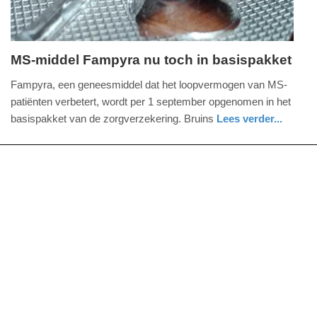
MS-middel Fampyra nu toch in basispakket
woensdag,
Fampyra, een geneesmiddel dat het loopvermogen van MS-
7.
patiënten verbetert, wordt per 1 september opgenomen in het
augustus
basispakket van de zorgverzekering. Bruins
Lees verder...
2019
gezondheid
zuid-
-
holland
13:06
Update:
09-
04-
2025
09:10