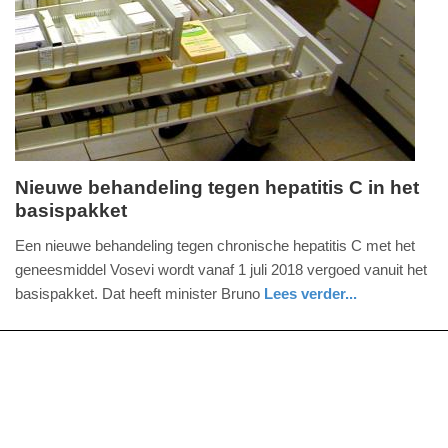
09-
04-
2025
09:10
Nieuwe behandeling tegen hepatitis C in het
basispakket
vrijdag,
29.
Een nieuwe behandeling tegen chronische hepatitis C met het
juni
geneesmiddel Vosevi wordt vanaf 1 juli 2018 vergoed vanuit het
2018
basispakket. Dat heeft minister Bruno
Lees verder...
-
gezondheid
zuid-
19:54
holland
Update:
09-
04-