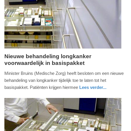
09-
04-
2025
09:10
Nieuwe behandeling longkanker
voorwaardelijk in basispakket
vrijdag,
20.
Minister Bruins (Medische Zorg) heeft besloten om een nieuwe
december
behandeling van longkanker tijdelijk toe te laten tot het
2019
basispakket. Patiënten krijgen hiermee
Lees verder...
-
gezondheid
zuid-
11:39
holland
Update:
09-
04-