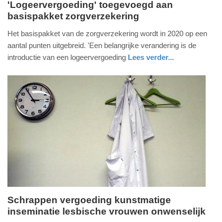
'Logeervergoeding' toegevoegd aan
basispakket zorgverzekering
maandag,
27.
Het basispakket van de zorgverzekering wordt in 2020 op een
mei
aantal punten uitgebreid. 'Een belangrijke verandering is de
2019
introductie van een logeervergoeding
Lees verder...
-
gezondheid
zuid-
13:57
holland
Update:
09-
04-
2025
09:10
Schrappen vergoeding kunstmatige
inseminatie lesbische vrouwen onwenselijk
vrijdag,