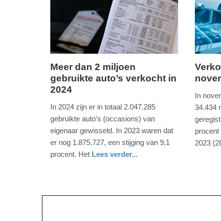
09:10
09:10
Meer dan 2 miljoen
Verko
gebruikte auto’s verkocht in
novem
donderdag,
zondag,
2024
2.
1.
In nove
januari
decemb
In 2024 zijn er in totaal 2.047.285
34.434 
2025
2024
gebruikte auto’s (occasions) van
geregist
-
-
eigenaar gewisseld. In 2023 waren dat
procent
16:41
20:17
er nog 1.875.727, een stijging van 9,1
2023 (2
auto
noord-
procent. Het
Lees verder...
Update:
Update:
holland
auto
noord-
09-
09-
holland
04-
04-
2025
2025
09:10
09:10