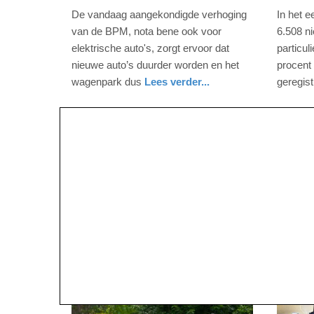
april
april
De vandaag aangekondigde verhoging
In het e
2023
2022
van de BPM, nota bene ook voor
6.508 n
-
-
elektrische auto's, zorgt ervoor dat
particul
19:29
09:24
nieuwe auto’s duurder worden en het
procent 
wagenpark dus
Lees verder...
geregis
Update:
Update:
auto
auto
utrecht
09-
09-
04-
04-
2025
2025
09:10
09:10