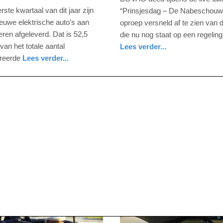
september
erste kwartaal van dit jaar zijn
“Prinsjesdag – De Nabeschouw
2020
ieuwe elektrische auto’s aan
oproep versneld af te zien van 
-
ieren afgeleverd. Dat is 52,5
die nu nog staat op een regeling
19:25
van het totale aantal
Lees verder...
nieuws
utrecht
treerde
Lees verder...
Update:
09-
04-
2025
09:10