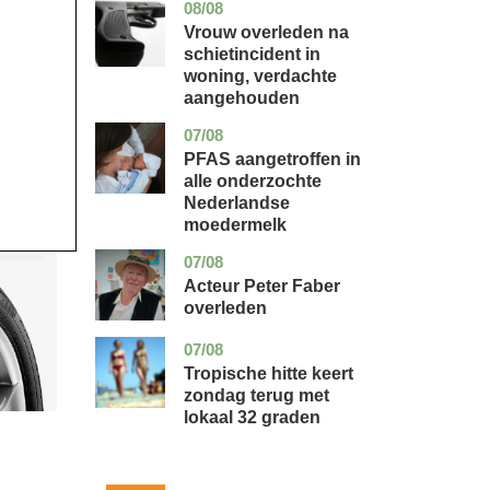
08/08
zuid-
nieuws
holland
Vrouw overleden na
schietincident in
woning, verdachte
aangehouden
07/08
utrecht
gezondheid
PFAS aangetroffen in
alle onderzochte
Nederlandse
moedermelk
07/08
noord-
glossy
holland
Acteur Peter Faber
overleden
07/08
utrecht
nieuws
Tropische hitte keert
zondag terug met
lokaal 32 graden