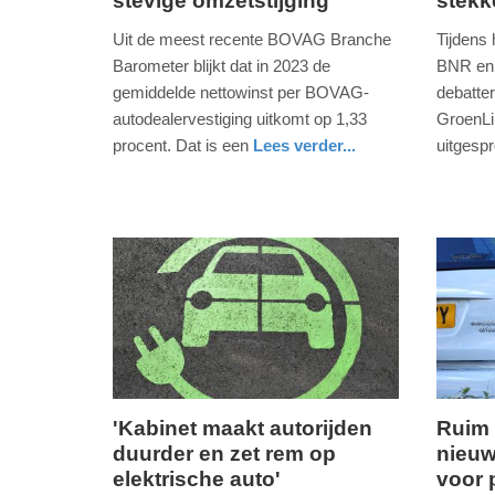
stevige omzetstijging
stekk
22.
17.
maart
novemb
Uit de meest recente BOVAG Branche
Tijdens
2024
2023
Barometer blijkt dat in 2023 de
BNR en
-
-
gemiddelde nettowinst per BOVAG-
debatter
20:25
18:56
autodealervestiging uitkomt op 1,33
GroenL
procent. Dat is een
Lees verder...
uitgesp
Update:
Update:
auto
utrecht
digitaal
utrecht
09-
09-
04-
04-
2025
2025
09:10
09:10
'Kabinet maakt autorijden
Ruim 
duurder en zet rem op
nieuw
woensdag,
vrijdag,
elektrische auto'
voor 
26.
8.