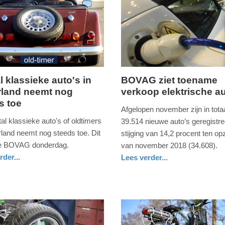
l klassieke auto's in
BOVAG ziet toename
land neemt nog
verkoop elektrische au
ag,
maandag,
s toe
23.
Afgelopen november zijn in tota
december
al klassieke auto's of oldtimers
39.514 nieuwe auto’s geregistre
2019
rland neemt nog steeds toe. Dit
stijging van 14,2 procent ten op
-
de BOVAG donderdag.
van november 2018 (34.608).
10:31
rder...
Lees verder...
auto
utrecht
Update:
09-
04-
2025
09:10