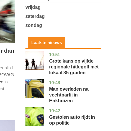
vrijdag
zaterdag
zondag
Laatste nieuws
er dan
10:51
utrecht
nieuws
Grote kans op vijfde
regionale hittegolf met
 blijkt
lokaal 35 graden
n BOVAG
en in
10:48
noord-
nieuws
holland
mt.
Man overleden na
vechtpartij in
Enkhuizen
10:42
noord-
nieuws
brabant
Gestolen auto rijdt in
op politie