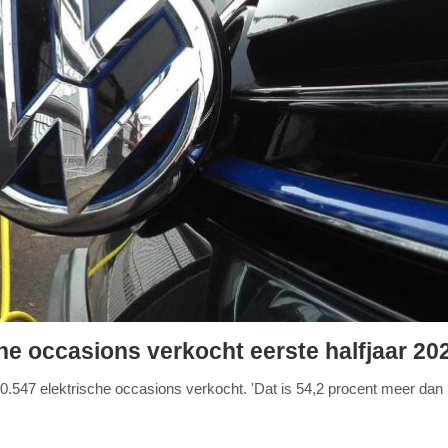
he occasions verkocht eerste halfjaar 20
70.547 elektrische occasions verkocht. 'Dat is 54,2 procent meer dan 