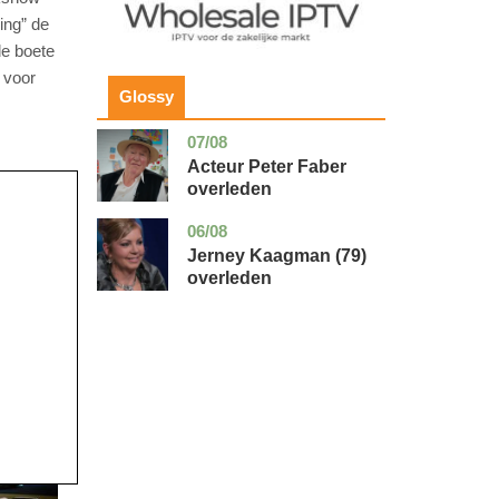
ing” de
de boete
 voor
Glossy
07/08
noord-
glossy
holland
Acteur Peter Faber
overleden
06/08
noord-
glossy
holland
Jerney Kaagman (79)
overleden