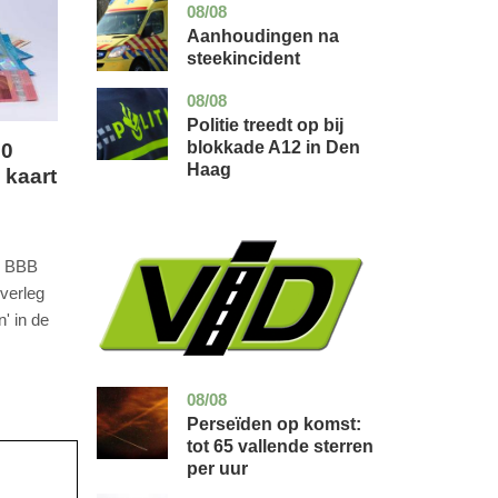
08/08
utrecht
nieuws
Aanhoudingen na
steekincident
08/08
zuid-
nieuws
holland
Politie treedt op bij
blokkade A12 in Den
00
Haag
 kaart
n BBB
verleg
' in de
08/08
utrecht
nieuws
Perseïden op komst:
tot 65 vallende sterren
per uur