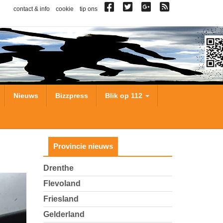
contact & info
cookie
tip ons
Nieuws
Bizzpress
Blik op 112
Provincie nieuws
Drenthe
Flevoland
Friesland
Gelderland