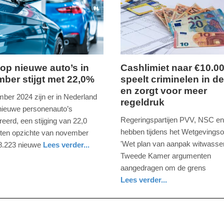
09:10
op nieuwe auto’s in
Cashlimiet naar €10.0
ber stijgt met 22,0%
speelt criminelen in de
maandag,
en zorgt voor meer
23.
mber 2024 zijn er in Nederland
regeldruk
er
september
nieuwe personenauto’s
2024
Regeringspartijen PVV, NSC e
reerd, een stijging van 22,0
-
hebben tijdens het Wetgevingso
 ten opzichte van november
10:23
'Wet plan van aanpak witwassen
8.223 nieuwe
Lees verder...
Tweede Kamer argumenten
Update:
aangedragen om de grens
09-
Lees verder...
04-
economie
noord-
2025
holland
09:10