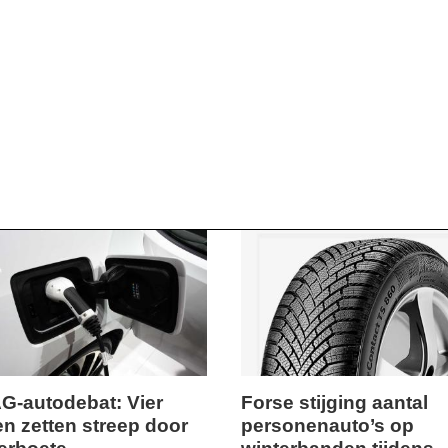
-autodebat: Vier
Forse stijging aantal
jen zetten streep door
personenauto’s op
woensdag,