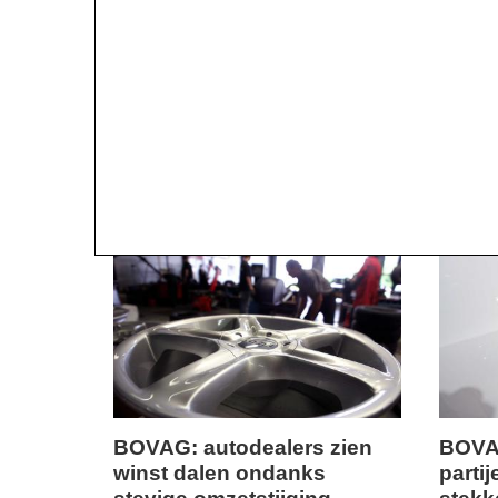
BOVAG: autodealers zien
BOVAG
winst dalen ondanks
parti
vrijdag,
vrijdag,