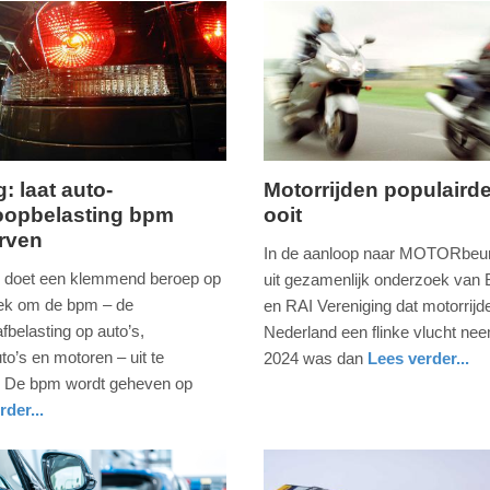
: laat auto-
Motorrijden populaird
oopbelasting bpm
ooit
maandag,
erven
17.
In de aanloop naar MOTORbeurs
februari
doet een klemmend beroep op
uit gezamenlijk onderzoek va
2025
tiek om de bpm – de
en RAI Vereniging dat motorrijd
-
fbelasting op auto’s,
Nederland een flinke vlucht nee
11:12
to’s en motoren – uit te
2024 was dan
Lees verder...
nieuws
noord-
. De bpm wordt geheven op
Update:
holland
rder...
09-
04-
2025