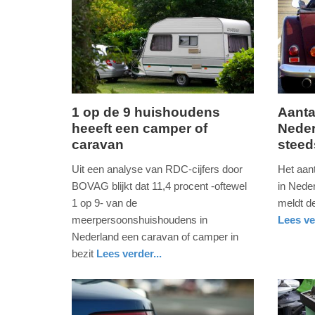
1 op de 9 huishoudens
Aanta
heeeft een camper of
Neder
maandag,
donderd
caravan
steed
7.
16.
september
januari
Uit een analyse van RDC-cijfers door
Het aant
2020
2020
BOVAG blijkt dat 11,4 procent -oftewel
in Nede
-
-
1 op 9- van de
meldt 
09:41
12:51
meerpersoonshuishoudens in
Lees ve
auto
utrecht
Nederland een caravan of camper in
Update:
Update:
bezit
Lees verder...
09-
09-
nieuws
utrecht
04-
04-
2025
2025
09:10
09:10