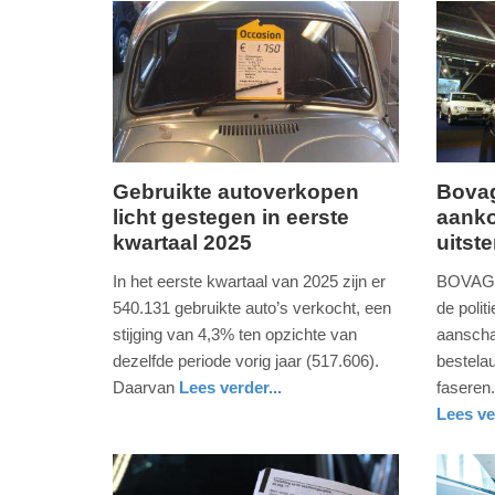
-
18:57
Update:
02-
07-
2026
Gebruikte autoverkopen
Bovag
20:57
licht gestegen in eerste
aank
woensdag,
vrijdag,
kwartaal 2025
uitst
2.
14.
april
maart
In het eerste kwartaal van 2025 zijn er
BOVAG 
2025
2025
540.131 gebruikte auto’s verkocht, een
de poli
-
-
stijging van 4,3% ten opzichte van
aanscha
12:24
10:05
dezelfde periode vorig jaar (517.606).
bestelau
Daarvan
Lees verder...
faseren
Update:
Update:
auto
utrecht
Lees ve
09-
09-
auto
utrecht
04-
04-
2025
2025