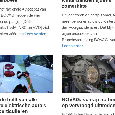
erboete
winterbanden tijdens
30.
zomerhitte
er
augustus
 het Nationale Autodebat van
2023
Dit jaar reden er, hartje zomer, f
 BOVAG hebben de vier
-
meer personenauto’s op winter
ende partijen (D66,
09:22
dan voorgaande jaren. Dat blijkt 
inks-PvdA, NSC en VVD) zich
eigen onderzoek van
roken vóór een
Lees verder...
Update:
Branchevereniging BOVAG. Va
09-
Lees verder...
04-
auto
utrecht
2025
09:10
de helft van alle
BOVAG: schrap nú bo
e elektrische auto’s
op vervroegd uittrede
vrijdag,
particulieren
18.
BOVAG deed tijdens de live ta