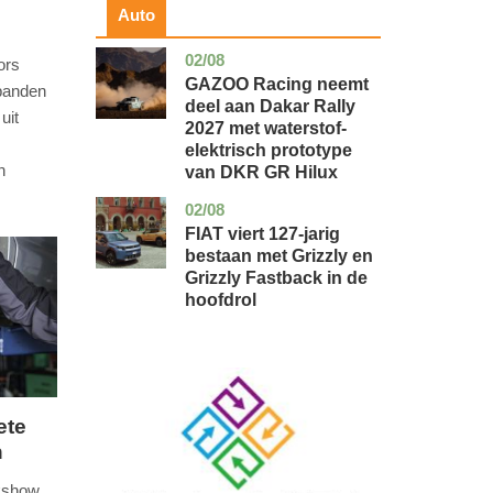
Auto
02/08
auto
ors
GAZOO Racing neemt
banden
deel aan Dakar Rally
uit
2027 met waterstof-
elektrisch prototype
n
van DKR GR Hilux
02/08
auto
FIAT viert 127-jarig
bestaan met Grizzly en
Grizzly Fastback in de
hoofdrol
Image
ete
n
lkshow