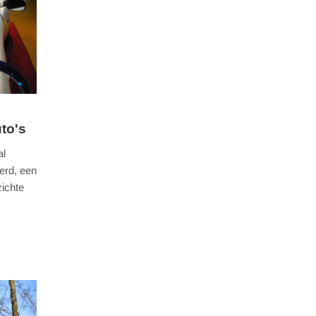
to's
al
erd, een
zichte