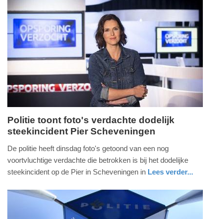
Update:
09-
04-
2025
09:10
Politie toont foto's verdachte dodelijk
steekincident Pier Scheveningen
dinsdag,
27.
De politie heeft dinsdag foto's getoond van een nog
oktober
voortvluchtige verdachte die betrokken is bij het dodelijke
2020
steekincident op de Pier in Scheveningen in
Lees verder...
-
nieuws
zuid-
politie
22:29
holland
Update: