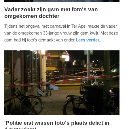
Vader zoekt zijn gsm met foto's van
omgekomen dochter
zondag,
22.
Tijdens het ongeval met carnaval in Ter Apel raakte de vader
februari
van de omgekomen 33-jarige vrouw zijn gsm kwijt. Met deze
2015
gsm had hij foto's gemaakt van onder
Lees verder...
-
groningen
politie
13:13
Update:
09-
04-
2025
09:10
'Politie eist wissen foto's plaats delict in