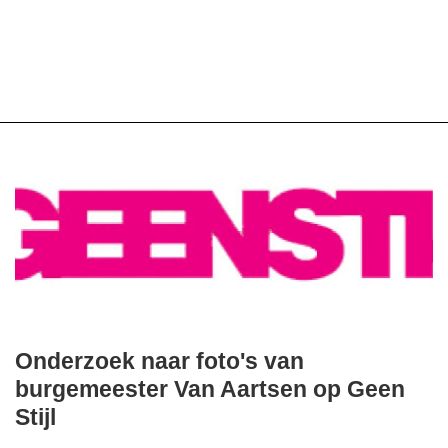
Onderzoek naar foto's van
donderdag,
burgemeester Van Aartsen op Geen
21.
Stijl
augustus