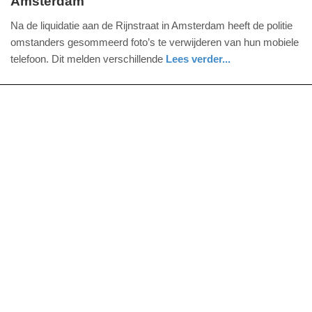
Amsterdam'
woensdag,
10.
Na de liquidatie aan de Rijnstraat in Amsterdam heeft de politie
december
omstanders gesommeerd foto’s te verwijderen van hun mobiele
2014
telefoon. Dit melden verschillende
Lees verder...
-
noord-
politie
21:36
holland
Update:
09-
04-
2025
09:10