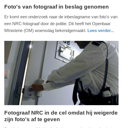
Foto's van fotograaf in beslag genomen
woensdag,
Er komt een onderzoek naar de inbeslagname van foto's van
13.
een NRC-fotograaf door de politie. Dit heeft het Openbaar
september
MInisterie (OM) woensdag bekendgemaakt.
Lees verder...
2017
nieuws
limburg
-
18:11
Update:
09-
04-
2025
09:10
Fotograaf NRC in de cel omdat hij weigerde
zijn foto's af te geven
woensdag,
13.