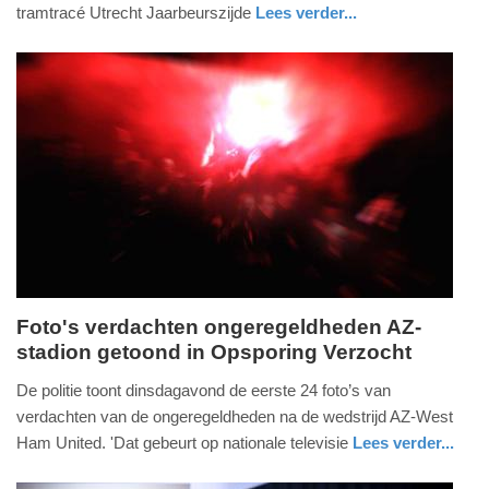
2024
tramtracé Utrecht Jaarbeurszijde
Lees verder...
-
nieuws
utrecht
22:33
Update:
09-
04-
2025
09:10
Foto's verdachten ongeregeldheden AZ-
stadion getoond in Opsporing Verzocht
maandag,
22.
De politie toont dinsdagavond de eerste 24 foto’s van
mei
verdachten van de ongeregeldheden na de wedstrijd AZ-West
2023
Ham United. 'Dat gebeurt op nationale televisie
Lees verder...
-
nieuws
noord-
politie
21:43
holland