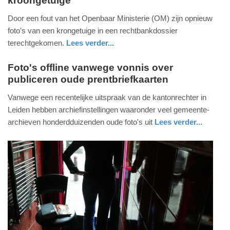
kroongetuige
donderdag,
9.
Door een fout van het Openbaar Ministerie (OM) zijn opnieuw
mei
foto's van een krongetuige in een rechtbankdossier
2019
terechtgekomen.
Lees verder...
-
nieuws
zuid-
20:12
holland
Foto's offline vanwege vonnis over
publiceren oude prentbriefkaarten
donderdag,
Update:
26.
Vanwege een recentelijke uitspraak van de kantonrechter in
09-
april
Leiden hebben archiefinstellingen waaronder veel gemeente-
04-
2018
archieven honderdduizenden oude foto's uit
Lees verder...
2025
-
nieuws
gelderland
09:10
17:18
Update:
26-
04-
2018
19:22