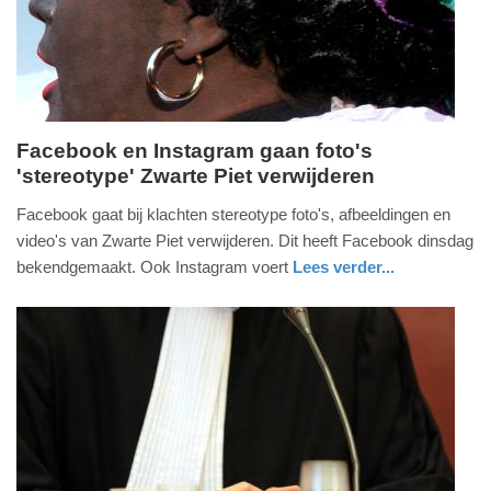
2025
09:10
Facebook en Instagram gaan foto's
'stereotype' Zwarte Piet verwijderen
dinsdag,
11.
Facebook gaat bij klachten stereotype foto's, afbeeldingen en
augustus
video's van Zwarte Piet verwijderen. Dit heeft Facebook dinsdag
2020
bekendgemaakt. Ook Instagram voert
Lees verder...
-
nieuws
noord-
19:22
holland
Update:
09-
04-
2025
09:10