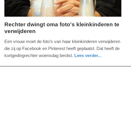
Rechter dwingt oma foto's kleinkinderen te
verwijderen
woensdag,
13.
Een vrouw moet de foto’s van haar kleinkinderen verwijderen
mei
die zij op Facebook en Pinterest heeft geplaatst. Dat heeft de
2020
kortgedingrechter woensdag beslist.
Lees verder...
-
nieuws
gelderland
17:47
Update:
09-
04-
2025
09:10