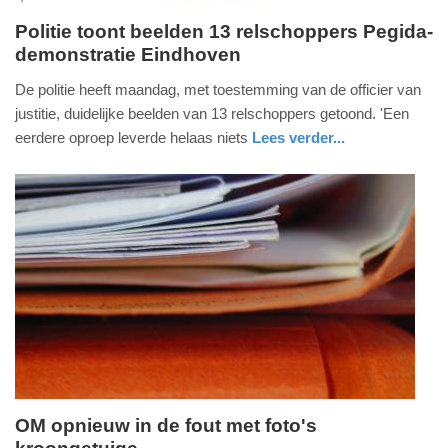
Politie toont beelden 13 relschoppers Pegida-
demonstratie Eindhoven
maandag,
8.
De politie heeft maandag, met toestemming van de officier van
juli
justitie, duidelijke beelden van 13 relschoppers getoond. 'Een
2019
eerdere oproep leverde helaas niets
Lees verder...
-
nieuws
noord-
politie
16:22
brabant
Update:
09-
04-
2025
09:10
OM opnieuw in de fout met foto's