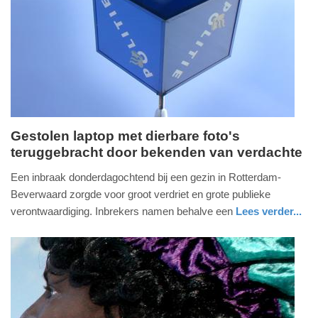
09-
04-
2025
09:10
Gestolen laptop met dierbare foto's
teruggebracht door bekenden van verdachte
vrijdag,
18.
Een inbraak donderdagochtend bij een gezin in Rotterdam-
september
Beverwaard zorgde voor groot verdriet en grote publieke
2020
verontwaardiging. Inbrekers namen behalve een
Lees verder...
-
nieuws
zuid-
politie
17:57
holland
Update:
09-
04-