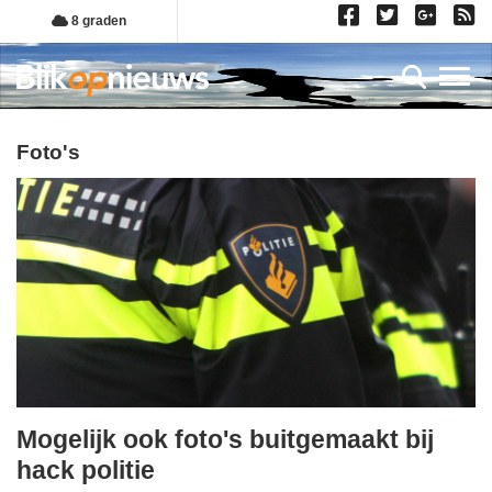
Overslaan
8 graden
en
naar
Toggl
de
inhoud
gaan
foto's
Mogelijk ook foto's buitgemaakt bij
woensdag,
hack politie
9.