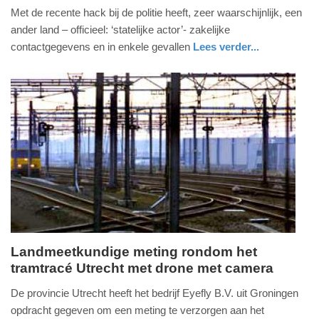
Met de recente hack bij de politie heeft, zeer waarschijnlijk, een
oktober
ander land – officieel: ‘statelijke actor’- zakelijke
2024
contactgegevens en in enkele gevallen
Lees verder...
-
18:28
Update:
09-
04-
2025
09:10
Landmeetkundige meting rondom het
tramtracé Utrecht met drone met camera
dinsdag,
13.
De provincie Utrecht heeft het bedrijf Eyefly B.V. uit Groningen
februari
opdracht gegeven om een meting te verzorgen aan het