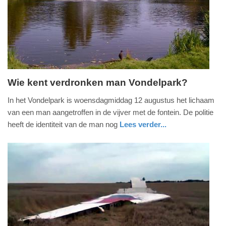
09-
04-
2025
09:10
Wie kent verdronken man Vondelpark?
donderdag,
In het Vondelpark is woensdagmiddag 12 augustus het lichaam
13.
van een man aangetroffen in de vijver met de fontein. De politie
augustus
heeft de identiteit van de man nog
Lees verder...
2015
noord-
politie
-
holland
19:33
Update:
09-
04-
2025