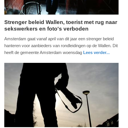
Strenger beleid Wallen, toerist met rug naar
sekswerkers en foto's verboden
woensdag,
31.
Amsterdam gaat vanaf april van dit jaar een strenger beleid
januari
hanteren voor aanbieders van rondleidingen op de Wallen. Dit
2018
heeft de gemeente Amsterdam woensdag
Lees verder...
-
nieuws
noord-
14:37
holland
Update:
09-
04-
2025
09:10