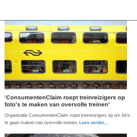
'ConsumentenClaim roept treinreizigers op
foto's te maken van overvolle treinen'
maandag,
7.
Organisatie ConsumentenClaim ropet treinreizigers op om fot's
maart
te gaan maken van overvolle treinen.
Lees verder...
2016
nieuws
noord-
-
holland