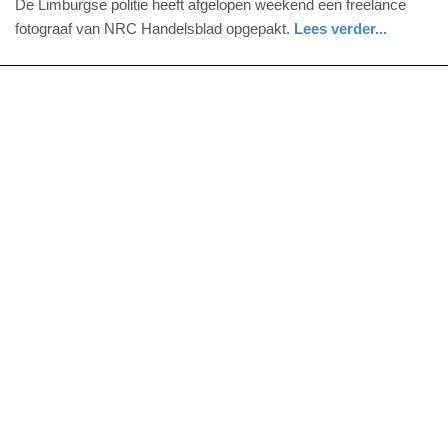
De Limburgse politie heeft afgelopen weekend een freelance
september
fotograaf van NRC Handelsblad opgepakt.
Lees verder...
2017
nieuws
limburg
politie
-
11:13
Update:
09-
04-
2025
09:10