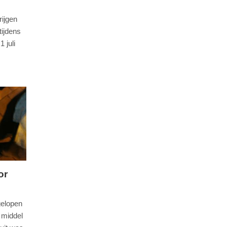
ijgen
tijdens
1 juli
or
gelopen
 middel