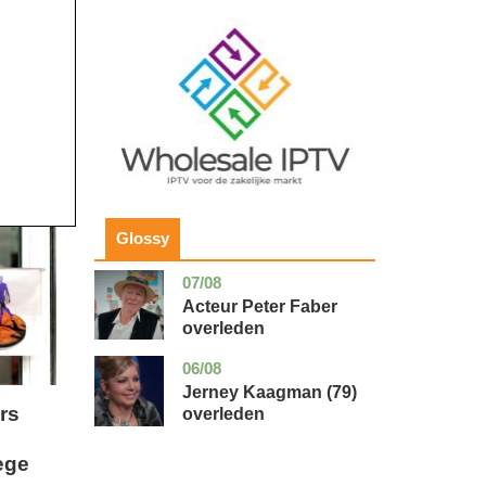
Image
Glossy
07/08
noord-
glossy
holland
Acteur Peter Faber
overleden
06/08
noord-
glossy
holland
Jerney Kaagman (79)
rs
overleden
ege