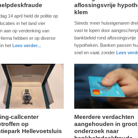
helpdeskfraude
aflossingsvrije hypot
31.
klem
maart
ag 14 april hield de politie op
2026
Steeds meer huiseigenaren dre
locaties in het land vier
-
vast te lopen door aangescherp
n aan op verdenking van
10:42
bankbeleid rond aflossingsvrije
 Hierna hebben er op diverse
hypotheken. Banken passen hu
 in het
Lees verder...
Update:
l
snel en vaak zonder
Lees verde
31-
economie
noord-
03-
holland
2026
10:44
ing-callcenter
Meerdere verdachten
troffen op
aangehouden in groot
donderdag,
tiepark Hellevoetsluis
onderzoek naar
10.