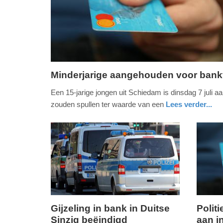
Minderjarige aangehouden voor bank
vrijdag,
Een 15-jarige jongen uit Schiedam is dinsdag 7 juli
10.
zouden spullen ter waarde van een
Lees verder...
juli
nieuws
zuid-
politie
2026
holland
-
12:12
Update:
10-
07-
2026
Gijzeling in bank in Duitse
Polit
12:14
Sinzig beëindigd
aan i
vrijdag,
vrijdag,