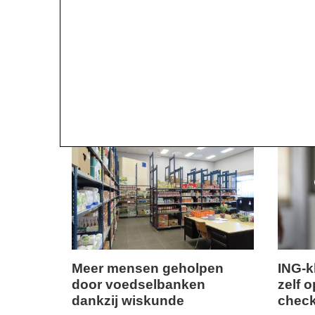
Meer mensen geholpen
ING-k
door voedselbanken
zelf o
donderdag,
dinsdag
dankzij wiskunde
check
29.
9.