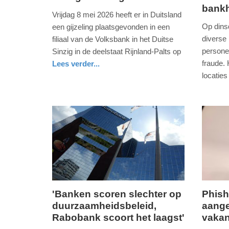
bank
8.
17.
Vrijdag 8 mei 2026 heeft er in Duitsland
mei
april
Op dinsd
een gijzeling plaatsgevonden in een
2026
2026
diverse 
filiaal van de Volksbank in het Duitse
-
-
persone
Sinzig in de deelstaat Rijnland-Palts op
14:24
10:53
fraude.
Lees verder...
buitenland
locaties
Update:
Update:
nieuws
overijsse
politie
09-
17-
05-
04-
2026
2026
11:09
10:54
'Banken scoren slechter op
Phish
duurzaamheidsbeleid,
aange
donderdag,
vrijdag,
Rabobank scoort het laagst'
vakan
5.
11.