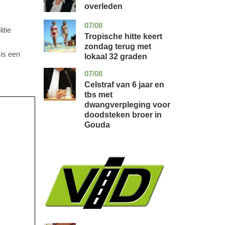
overleden
07/08
utrecht
nieuws
itie
Tropische hitte keert
zondag terug met
is een
lokaal 32 graden
07/08
zuid-
nieuws
holland
Celstraf van 6 jaar en
tbs met
dwangverpleging voor
doodsteken broer in
Gouda