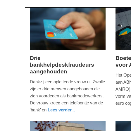
Drie
Boete
bankhelpdeskfraudeurs
voor
donderdag,
woensd
aangehouden
26.
28.
Het Ope
juni
mei
Dankzij een oplettende vrouw uit Zwolle
aan AB
2025
2025
zijn er drie mensen aangehouden die
AMRO) e
-
-
zich voordeden als bankmedewerkers.
vorm va
13:36
19:19
De vrouw kreeg een telefoontje van de
euro op
nieuws
noord-
‘bank’ en
Lees verder...
Update:
Update:
holland
nieuws
overijssel
politie
26-
28-
06-
05-