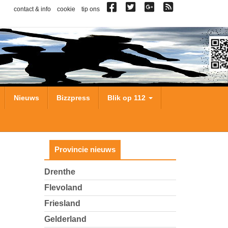
contact & info
cookie
tip ons
Nieuws
Bizzpress
Blik op 112
Provincie nieuws
Drenthe
Flevoland
Friesland
Gelderland