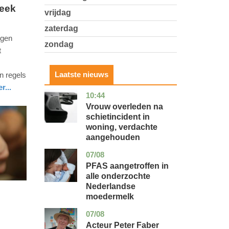
heek
vrijdag
zaterdag
igen
zondag
t
Laatste nieuws
n regels
r...
10:44
zuid-
nieuws
holland
Vrouw overleden na
schietincident in
woning, verdachte
aangehouden
07/08
utrecht
gezondheid
PFAS aangetroffen in
alle onderzochte
Nederlandse
moedermelk
07/08
noord-
glossy
holland
Acteur Peter Faber