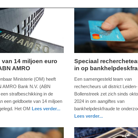
 van 14 miljoen euro
Speciaal recherchetea
 ABN AMRO
in op bankhelpdeskfr
ag,
woensdag,
23.
nbaar Ministerie (OM) heeft
Een samengesteld team van
april
N AMRO Bank N.V. (ABN
rechercheurs uit district Leiden-
2025
en strafbeschikking in de
Bollenstreek zet zich sinds okt
-
n een geldboete van 14 miljoen
2024 in om aangiftes van
09:30
gelegd. Het OM
Lees verder...
bankhelpdeskfraude te onderzo
Lees verder...
Update:
nieuws
zuid-
politie
23-
holland
04-