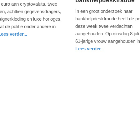
bankhelpdeskfraude
juli
 euro aan cryptovaluta, twee
2025
In een groot onderzoek naar
gen, achttien gegevensdragers,
-
bankhelpdeskfraude heeft de pol
signerkleding en luxe horloges.
14:31
deze week twee verdachten
at de politie onder andere in
aangehouden. Op dinsdag 8 juli 
Lees verder...
Update:
61-jarige vrouw aangehouden in
10-
Lees verder...
07-
nieuws
politie
2025
14:35