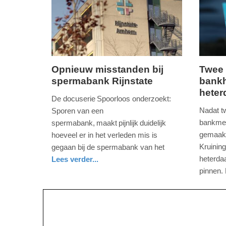
2025
2025
13:38
19:22
Opnieuw misstanden bij
Twee 
spermabank Rijnstate
bankh
maandag,
donderd
hete
25.
3.
De docuserie Spoorloos onderzoekt:
november
oktober
Nadat 
Sporen van een
2024
2024
bankmed
spermabank, maakt pijnlijk duidelijk
-
-
gemaakt 
hoeveel er in het verleden mis is
19:43
17:53
Kruininge
gegaan bij de spermabank van het
heterda
Lees verder...
Update:
Update:
gezondheid
gelderland
pinnen.
09-
09-
nieuws
zeeland
politie
04-
04-
2025
2025
09:10
09:10