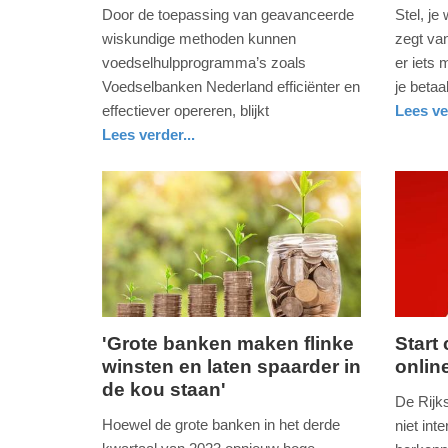
augustus
april
Door de toepassing van geavanceerde
Stel, je
2024
2024
wiskundige methoden kunnen
zegt van
-
-
voedselhulpprogramma’s zoals
er iets 
14:06
10:26
Voedselbanken Nederland efficiënter en
je betaa
effectiever opereren, blijkt
Lees ve
Update:
Update:
nieuws
noord-
Lees verder...
09-
09-
holland
nieuws
noord-
04-
04-
brabant
2025
2025
09:10
09:10
'Grote banken maken flinke
Start
winsten en laten spaarder in
online
woensdag,
dinsdag
de kou staan'
8.
10.
De Rijk
november
oktober
Hoewel de grote banken in het derde
niet int
2023
2023