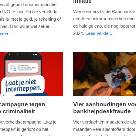
inflatie
december
 wordt gebeld door iemand die
2023
Werknemers bij de Rabobank kr
 ING te zijn. En die vertelt dat
-
een forse inkomensverbetering 
mis is met je geld, je rekening of
10:45
de huidige cao, die nog loopt tot 
lpas. Dan wil je wel zeker
2024.
Lees verder...
rder...
Update:
economie
utrecht
09-
04-
2025
09:10
 campagne tegen
Vier aanhoudingen vo
 criminaliteit
bankhelpdeskfraude
,
donderdag,
15.
soverheidscampagne ‘Laat je
Vier verdachten maakten de af
juni
erneppen’ is gericht op het
maanden vele slachtoffers door
2023