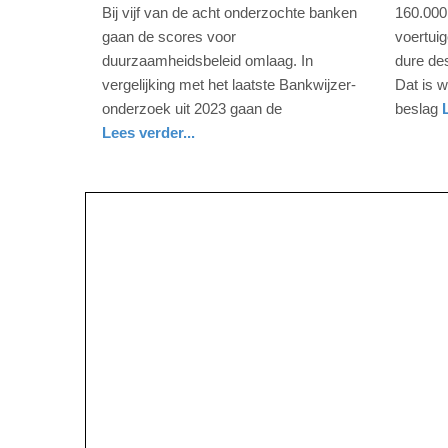
maart
juli
Bij vijf van de acht onderzochte banken
160.000
2026
2025
gaan de scores voor
voertui
-
-
duurzaamheidsbeleid omlaag. In
dure de
14:01
19:04
vergelijking met het laatste Bankwijzer-
Dat is w
onderzoek uit 2023 gaan de
beslag
Update:
Update:
nieuws
zuid-
politie
Lees verder...
05-
11-
holland
nieuws
noord-
03-
07-
holland
2026
2025
14:05
19:07