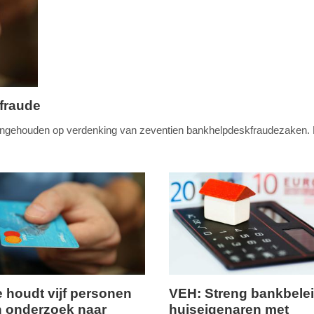
fraude
 aangehouden op verdenking van zeventien bankhelpdeskfraudezaken. 
ie houdt vijf personen
VEH: Streng bankbelei
n onderzoek naar
huiseigenaren met
dinsdag,