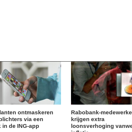
lanten ontmaskeren
Rabobank-medewerke
plichters via een
krijgen extra
,
vrijdag,
 in de ING-app
loonsverhoging vanw
1.