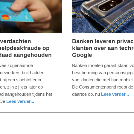
2025
09:32
verdachten
Banken leveren priva
elpdeskfraude op
klanten over aan tech
ag,
donderdag,
rdaad aangehouden
Google
26.
september
twee zogenaamde
Banken moeten garant staan vo
2024
ewerkers buit hadden
bescherming van persoonsgeg
-
bij een slachtoffer in
van klanten die met hun mobiel 
14:36
n, zijn zij iets later op
De Consumentenbond roept de
ad aangehouden tijdens het
daartoe op, nu
Lees verder...
Update:
digitaal
zuid-
 De
Lees verder...
09-
holland
04-
2025
09:10