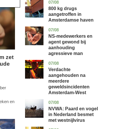
07/08
noord-
nieuws
holland
800 kg drugs
aangetroffen in
Amsterdamse haven
07/08
flevoland
nieuws
NS-medewerkers en
agent gewond bij
aanhouding
agressieve man
m zet
aude
07/08
noord-
nieuws
holland
Verdachte
aangehouden na
meerdere
geweldsincidenten
ober
Amsterdam-West
eken en
07/08
utrecht
nieuws
NVWA: Paard en vogel
in Nederland besmet
met westnijlvirus