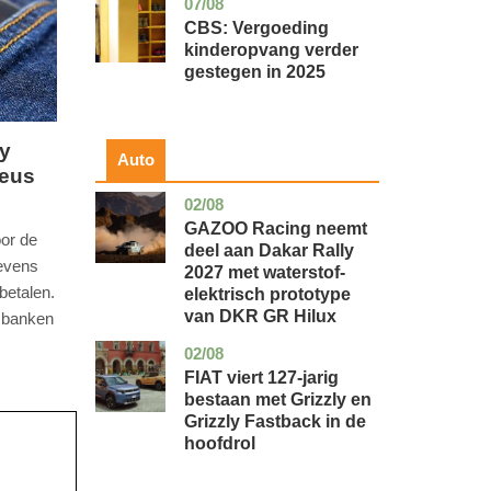
07/08
zuid-
economie
holland
CBS: Vergoeding
kinderopvang verder
gestegen in 2025
cy
Auto
reus
02/08
auto
GAZOO Racing neemt
or de
deel aan Dakar Rally
evens
2027 met waterstof-
betalen.
elektrisch prototype
van DKR GR Hilux
 banken
02/08
auto
FIAT viert 127-jarig
bestaan met Grizzly en
Grizzly Fastback in de
hoofdrol