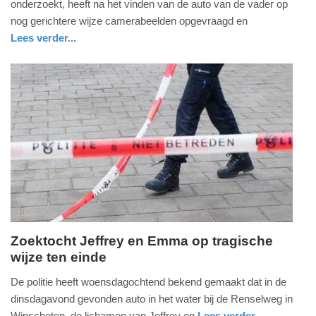
onderzoekt, heeft na het vinden van de auto van de vader op
2025
nog gerichtere wijze camerabeelden opgevraagd en
-
Lees verder...
16:54
nieuws
groningen
politie
Update:
22-
05-
2025
16:59
Zoektocht Jeffrey en Emma op tragische
wijze ten einde
woensdag,
21.
De politie heeft woensdagochtend bekend gemaakt dat in de
mei
dinsdagavond gevonden auto in het water bij de Renselweg in
2025
Winschoten, de lichamen van Jeffrey en
Lees verder...