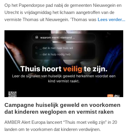
Op het Papendorpse pad nabij de gemeenten Nieuwegein en
juli
Utrecht is vrijdagmiddag het lichaam aangetroffen van de
2026
vermiste Thomas uit Nieuwegein. 'Thomas was
Lees verder...
-
18:47
Update:
18-
07-
2026
18:55
Campagne huiselijk geweld en voorkomen
dat kinderen weglopen en vermist raken
maandag,
25.
AMBER Alert Europa lanceert “Thuis moet veilig zijn” in 20
mei
landen om te voorkomen dat kinderen verdwijnen.