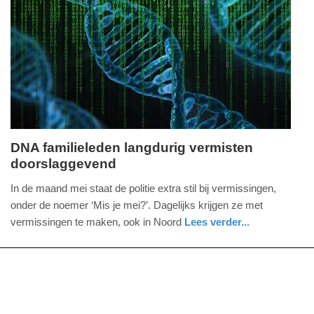
Update:
21-
05-
2025
15:05
DNA familieleden langdurig vermisten
doorslaggevend
donderdag,
1.
In de maand mei staat de politie extra stil bij vermissingen,
mei
onder de noemer ‘Mis je mei?’. Dagelijks krijgen ze met
2025
vermissingen te maken, ook in Noord
Lees verder...
-
nieuws
groningen
politie
14:22
Update:
01-