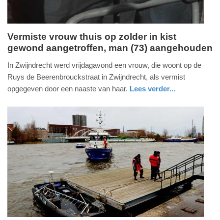
Vermiste vrouw thuis op zolder in kist
gewond aangetroffen, man (73) aangehouden
zaterdag,
20.
In Zwijndrecht werd vrijdagavond een vrouw, die woont op de
januari
Ruys de Beerenbrouckstraat in Zwijndrecht, als vermist
2024
opgegeven door een naaste van haar.
Lees verder...
-
nieuws
zuid-
politie
21:32
holland
Update:
09-
04-
2025
09:10