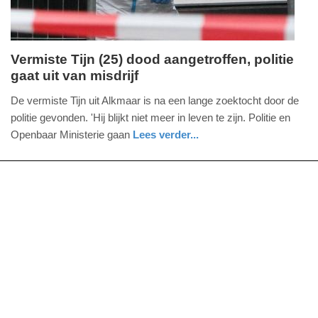
Vermiste Tijn (25) dood aangetroffen, politie
gaat uit van misdrijf
vrijdag,
24.
De vermiste Tijn uit Alkmaar is na een lange zoektocht door de
oktober
politie gevonden. 'Hij blijkt niet meer in leven te zijn. Politie en
2025
Openbaar Ministerie gaan
Lees verder...
-
nieuws
noord-
15:44
holland
Update:
24-
10-
2025
15:47