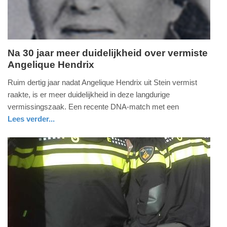
Na 30 jaar meer duidelijkheid over vermiste
Angelique Hendrix
donderdag,
10.
Ruim dertig jaar nadat Angelique Hendrix uit Stein vermist
oktober
raakte, is er meer duidelijkheid in deze langdurige
2024
vermissingszaak. Een recente DNA-match met een
-
Lees verder...
14:32
nieuws
limburg
politie
Update:
09-
04-
2025
09:10