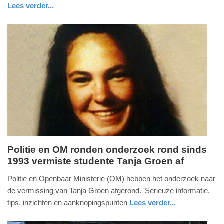
2026
Lees verder...
-
nieuws
noord-
18:38
holland
Update:
25-
05-
2026
18:44
Politie en OM ronden onderzoek rond sinds
1993 vermiste studente Tanja Groen af
maandag,
11.
Politie en Openbaar Ministerie (OM) hebben het onderzoek naar
mei
de vermissing van Tanja Groen afgerond. 'Serieuze informatie,
2026
tips, inzichten en aanknopingspunten
Lees verder...
-
nieuws
limburg
18:01