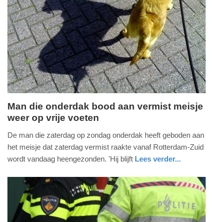
11-
03-
2026
16:12
Man die onderdak bood aan vermist meisje
weer op vrije voeten
dinsdag,
13.
De man die zaterdag op zondag onderdak heeft geboden aan
januari
het meisje dat zaterdag vermist raakte vanaf Rotterdam-Zuid
2026
wordt vandaag heengezonden. 'Hij blijft
Lees verder...
-
nieuws
politie
15:50
Update:
13-