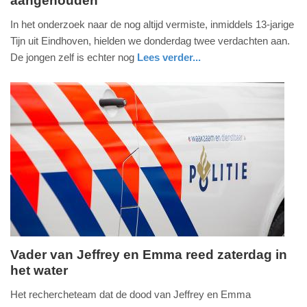
aangehouden
vrijdag,
13.
In het onderzoek naar de nog altijd vermiste, inmiddels 13-jarige
juni
Tijn uit Eindhoven, hielden we donderdag twee verdachten aan.
2025
De jongen zelf is echter nog
Lees verder...
-
nieuws
noord-
politie
11:17
brabant
Update:
13-
06-
2025
11:22
Vader van Jeffrey en Emma reed zaterdag in
het water
donderdag,
22.
Het rechercheteam dat de dood van Jeffrey en Emma
mei