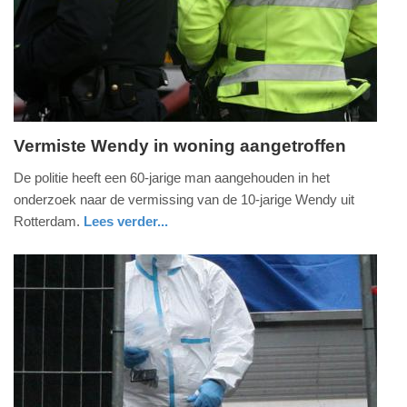
01-
2026
15:54
Vermiste Wendy in woning aangetroffen
zondag,
De politie heeft een 60-jarige man aangehouden in het
11.
onderzoek naar de vermissing van de 10-jarige Wendy uit
januari
Rotterdam.
Lees verder...
2026
nieuws
zuid-
politie
-
holland
12:35
Update:
11-
01-
2026
13:04