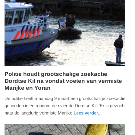
Update:
12-
05-
2026
10:48
Politie houdt grootschalige zoekactie
Dordtse Kil na vondst voeten van vermiste
dinsdag,
Marijke en Yoran
10.
maart
De politie heeft maandag 9 maart een grootschalige zoekactie
2026
gehouden in en rondom de rivier de Dordtse Kil. 'Er is gezocht
-
naar de langdurig vermiste Marijke
Lees verder...
17:19
nieuws
zuid-
holland
Update: