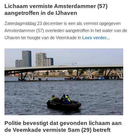
Lichaam vermiste Amsterdammer (57)
aangetroffen in de IJhaven
zaterdag,
23.
Zaterdagmiddag 23 december is een als vermist opgegeven
december
Amsterdammer (57) overleden aangetroffen in het water van de
2023
IJhaven ter hoogte van de Veemkade in
Lees verder...
-
nieuws
noord-
politie
20:06
holland
Update:
09-
04-
2025
09:10
Politie bevestigt dat gevonden lichaam aan
de Veemkade vermiste Sam (29) betreft
woensdag,