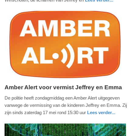
-
nieuws
groningen
08:55
Update:
21-
05-
2025
17:33
Amber Alert voor vermist Jeffrey en Emma
zondag,
De politie heeft zondagmiddag een Amber Alert uitgegeven
18.
vanwege de vermissing van de kinderen Jeffrey en Emma. Zij
mei
zijn sinds zaterdag 17 mei rond 15:30 uur
Lees verder...
2025
nieuws
groningen
politie
-
13:08