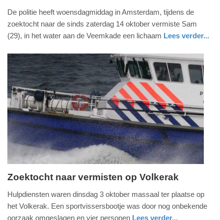
18.
De politie heeft woensdagmiddag in Amsterdam, tijdens de
oktober
zoektocht naar de sinds zaterdag 14 oktober vermiste Sam
2023
(29), in het water aan de Veemkade een lichaam
Lees verder...
-
nieuws
noord-
politie
16:19
holland
Update:
09-
04-
2025
09:10
Zoektocht naar vermisten op Volkerak
woensdag,
Hulpdiensten waren dinsdag 3 oktober massaal ter plaatse op
4.
het Volkerak. Een sportvissersbootje was door nog onbekende
oktober
oorzaak omgeslagen en vier personen
Lees verder...