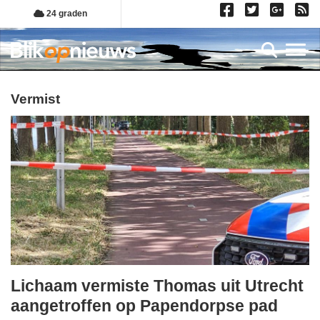
Overslaan
24 graden
en
naar
Toggl
de
inhoud
gaan
vermist
Lichaam vermiste Thomas uit Utrecht
zaterdag,
aangetroffen op Papendorpse pad
18.