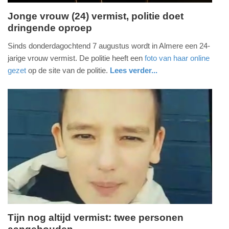
Jonge vrouw (24) vermist, politie doet
dringende oproep
vrijdag,
8.
Sinds donderdagochtend 7 augustus wordt in Almere een 24-
augustus
jarige vrouw vermist. De politie heeft een
foto van haar online
2025
gezet
op de site van de politie.
Lees verder...
-
nieuws
flevoland
politie
22:04
Update:
08-
08-
2025
22:07
Tijn nog altijd vermist: twee personen