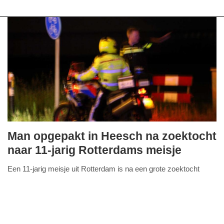
Man opgepakt in Heesch na zoektocht
dinsdag,
naar 11-jarig Rotterdams meisje
19.
Een 11-jarig meisje uit Rotterdam is na een grote zoektocht
september
FullStack Studio
maandagavond 18 september gevonden in het Brabantse
2023
Heesch. 'Ze zat in een auto met een 23-jarige
Lees verder...
-
15:27