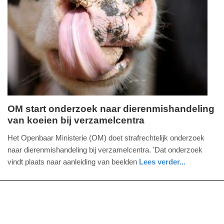
Update:
03-
02-
2026
12:21
OM start onderzoek naar dierenmishandeling
van koeien bij verzamelcentra
vrijdag,
19.
Het Openbaar Ministerie (OM) doet strafrechtelijk onderzoek
december
naar dierenmishandeling bij verzamelcentra. 'Dat onderzoek
2025
vindt plaats naar aanleiding van beelden
Lees verder...
-
nieuws
zuid-
21:04
holland
Update:
19-