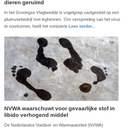
dieren geruimd
zondag,
15.
In het Groningse Vlagtwedde is vogelgriep vastgesteld op een
februari
pluimveebedrijf met leghennen. 'Om verspreiding van het virus
2026
te voorkomen, heeft het ministerie
Lees verder...
-
nieuws
groningen
16:30
Update:
15-
02-
2026
16:39
NVWA waarschuwt voor gevaarlijke stof in
libido verhogend middel
woensdag,
4.
De Nederlandse Voedsel- en Warenautoriteit (NVWA)