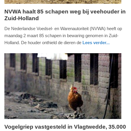
NVWA haalt 85 schapen weg bij veehouder in
Zuid-Holland
woensdag,
4.
De Nederlandse Voedsel- en Warenautoriteit (NVWA) heeft op
maart
maandag 2 maart 85 schapen in bewaring genomen in Zuid-
2026
Holland. De houder onthield de dieren de
Lees verder...
-
nieuws
zeeland
10:05
Update:
04-
03-
2026
10:08
Vogelgriep vastgesteld in Vlagtwedde, 35.000