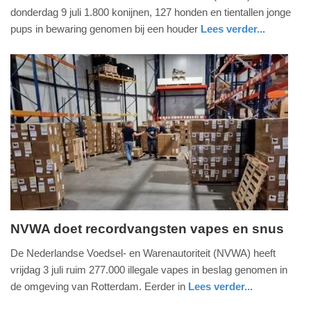
juli
donderdag 9 juli 1.800 konijnen, 127 honden en tientallen jonge
2026
pups in bewaring genomen bij een houder
Lees verder...
-
nieuws
zuid-
19:43
holland
Update:
10-
07-
2026
19:45
NVWA doet recordvangsten vapes en snus
woensdag,
De Nederlandse Voedsel- en Warenautoriteit (NVWA) heeft
8.
vrijdag 3 juli ruim 277.000 illegale vapes in beslag genomen in
juli
de omgeving van Rotterdam. Eerder in
Lees verder...
2026
nieuws
zuid-