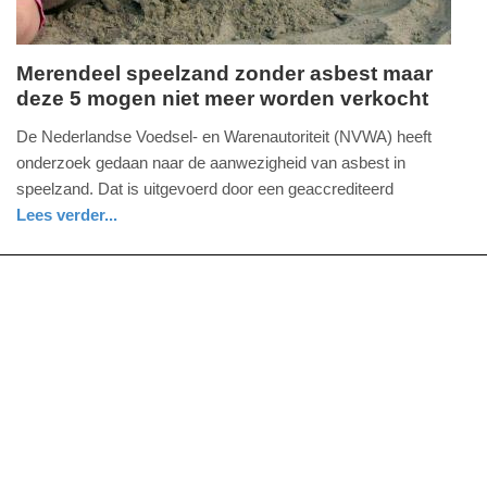
Merendeel speelzand zonder asbest maar
deze 5 mogen niet meer worden verkocht
vrijdag,
13.
De Nederlandse Voedsel- en Warenautoriteit (NVWA) heeft
maart
onderzoek gedaan naar de aanwezigheid van asbest in
2026
speelzand. Dat is uitgevoerd door een geaccrediteerd
-
Lees verder...
16:23
gezondheid
utrecht
Update:
13-
03-
2026
16:36