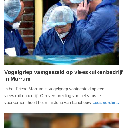
-
holland
18:59
Update:
08-
07-
2026
19:01
Vogelgriep vastgesteld op vleeskuikenbedrijf
in Marrum
zondag,
24.
In het Friese Marrum is vogelgriep vastgesteld op een
mei
vleeskuikenbedrijf. Om verspreiding van het virus te
2026
voorkomen, heeft het ministerie van Landbouw
Lees verder...
-
nieuws
friesland
17:49
Update: