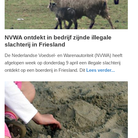
2026
11:47
NVWA ontdekt in bedrijf zijnde illegale
slachterij in Friesland
zaterdag,
11.
De Nederlandse Voedsel- en Warenautoriteit (NVWA) heeft
april
afgelopen week op donderdag 9 april een illegale slachterij
2026
ontdekt op een boerderij in Friesland. Dit
Lees verder...
-
nieuws
friesland
19:32
Update:
11-
04-
2026
19:41