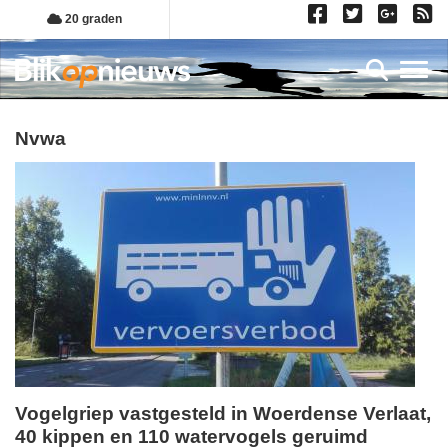
Overslaan
20 graden
en
naar
Toggl
de
inhoud
gaan
nvwa
Vogelgriep vastgesteld in Woerdense Verlaat,
40 kippen en 110 watervogels geruimd
vrijdag,