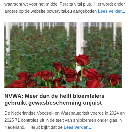
februari
waarschuwt voor het middel Percita vital plus. 'Het wordt onder
2026
andere op de website powervital.eu aangeboden
Lees verder...
-
nieuws
zuid-
15:07
holland
Update:
04-
02-
2026
15:11
NVWA: Meer dan de helft bloemtelers
gebruikt gewasbescherming onjuist
dinsdag,
3.
De Nederlandse Voedsel- en Warenautoriteit voerde in 2024 en
februari
2025 71 controles uit in de teelt van snijbloemen onder glas in
2026
Nederland. 'Hieruit blijkt dat de
Lees verder...
-