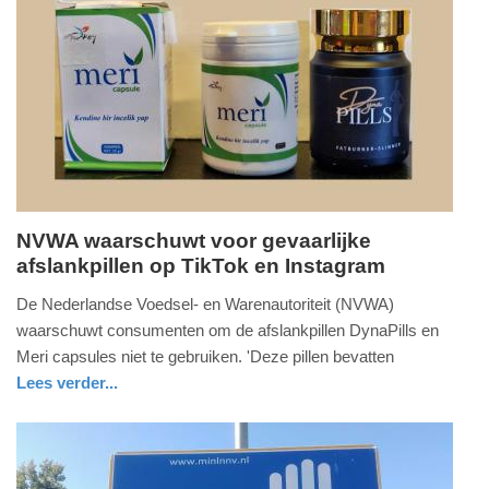
Update:
09-
04-
2025
09:10
NVWA waarschuwt voor gevaarlijke
afslankpillen op TikTok en Instagram
donderdag,
6.
De Nederlandse Voedsel- en Warenautoriteit (NVWA)
februari
waarschuwt consumenten om de afslankpillen DynaPills en
2025
Meri capsules niet te gebruiken. 'Deze pillen bevatten
-
Lees verder...
18:40
gezondheid
utrecht
Update:
09-