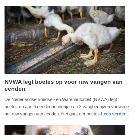
nieuws
zuid-
17:10
holland
Update:
03-
02-
2026
17:15
NVWA legt boetes op voor ruw vangen van
eenden
dinsdag,
3.
De Nederlandse Voedsel- en Warenautoriteit (NVWA) legt
februari
boetes op aan 6 eendenhouderijen en 2 vangbedrijven vanwege
2026
het ruw vangen van eenden. Het gaat om boetes
Lees verder...
-
nieuws
noord-
12:19
holland