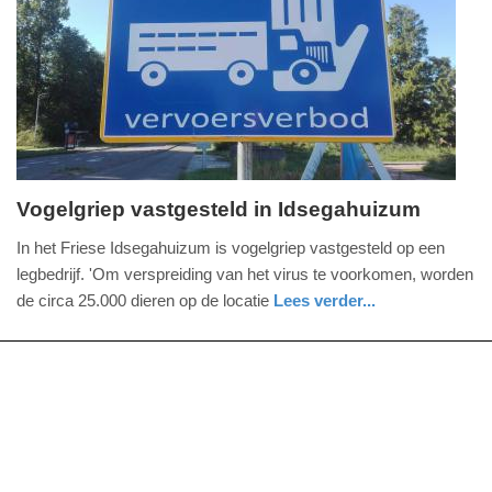
04-
2025
09:10
Vogelgriep vastgesteld in Idsegahuizum
donderdag,
In het Friese Idsegahuizum is vogelgriep vastgesteld op een
30.
legbedrijf. 'Om verspreiding van het virus te voorkomen, worden
januari
de circa 25.000 dieren op de locatie
Lees verder...
2025
nieuws
friesland
-
23:09
Update:
09-
04-