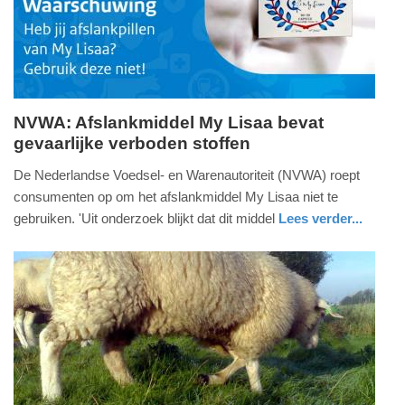
18:52
NVWA: Afslankmiddel My Lisaa bevat
gevaarlijke verboden stoffen
maandag,
14.
De Nederlandse Voedsel- en Warenautoriteit (NVWA) roept
juli
consumenten op om het afslankmiddel My Lisaa niet te
2025
gebruiken. 'Uit onderzoek blijkt dat dit middel
Lees verder...
-
gezondheid
zuid-
18:32
holland
Update:
14-
07-
2025
18:38