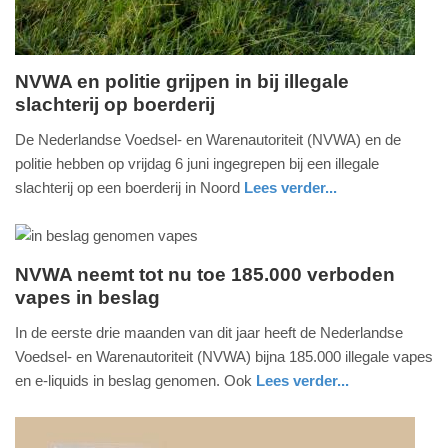
NVWA en politie grijpen in bij illegale
slachterij op boerderij
zaterdag,
7.
De Nederlandse Voedsel- en Warenautoriteit (NVWA) en de
juni
politie hebben op vrijdag 6 juni ingegrepen bij een illegale
2025
slachterij op een boerderij in Noord
Lees verder...
-
nieuws
limburg
10:29
Update:
NVWA neemt tot nu toe 185.000 verboden
vapes in beslag
07-
woensdag,
06-
2.
In de eerste drie maanden van dit jaar heeft de Nederlandse
2025
april
Voedsel- en Warenautoriteit (NVWA) bijna 185.000 illegale vapes
10:31
2025
en e-liquids in beslag genomen. Ook
Lees verder...
-
nieuws
noord-
12:10
holland