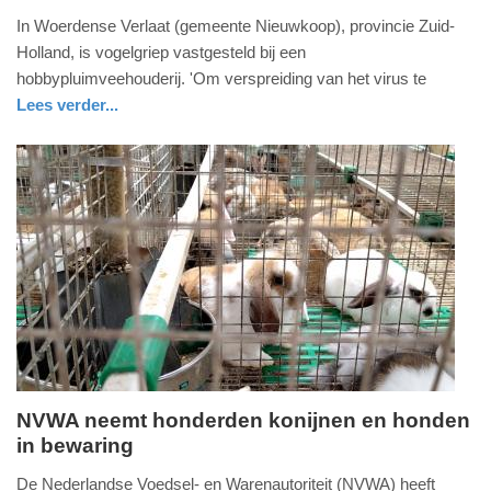
17.
In Woerdense Verlaat (gemeente Nieuwkoop), provincie Zuid-
juli
Holland, is vogelgriep vastgesteld bij een
2026
hobbypluimveehouderij. 'Om verspreiding van het virus te
-
Lees verder...
17:37
nieuws
utrecht
Update:
17-
07-
2026
18:22
NVWA neemt honderden konijnen en honden
in bewaring
vrijdag,
10.
De Nederlandse Voedsel- en Warenautoriteit (NVWA) heeft