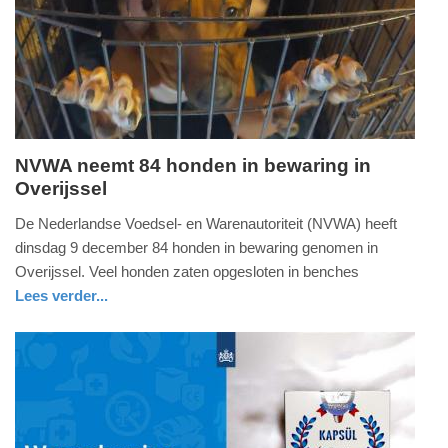
NVWA neemt 84 honden in bewaring in
Overijssel
woensdag,
10.
De Nederlandse Voedsel- en Warenautoriteit (NVWA) heeft
december
dinsdag 9 december 84 honden in bewaring genomen in
2025
Overijssel. Veel honden zaten opgesloten in benches
-
Lees verder...
18:48
nieuws
overijssel
Update:
10-
12-
2025