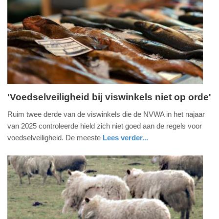
24-
05-
2026
17:58
'Voedselveiligheid bij viswinkels niet op orde'
dinsdag,
Ruim twee derde van de viswinkels die de NVWA in het najaar
14.
van 2025 controleerde hield zich niet goed aan de regels voor
april
voedselveiligheid. De meeste
Lees verder...
2026
gezondheid
zuid-
-
holland
11:42
Update:
14-
04-