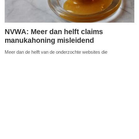
NVWA: Meer dan helft claims
donderdag,
manukahoning misleidend
21.
Meer dan de helft van de onderzochte websites die
november
FullStack Studio
manukahoning aanbieden, gebruikt misleidende claims. Dat
2024
blijkt uit onderzoek van de Nederlandse Voedsel- en
-
Lees verder...
15:27
Update:
09-
04-
2025
09:10