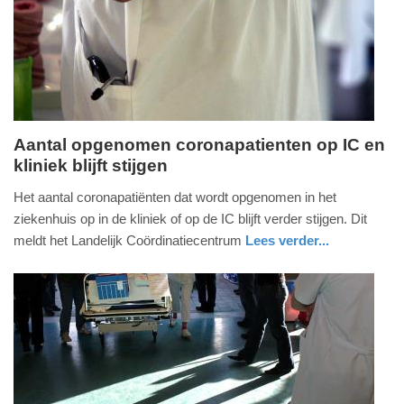
04-
2025
09:10
Aantal opgenomen coronapatienten op IC en
kliniek blijft stijgen
maandag,
31.
Het aantal coronapatiënten dat wordt opgenomen in het
januari
ziekenhuis op in de kliniek of op de IC blijft verder stijgen. Dit
2022
meldt het Landelijk Coördinatiecentrum
Lees verder...
-
gezondheid
utrecht
15:59
Update:
09-
04-
2025
09:10