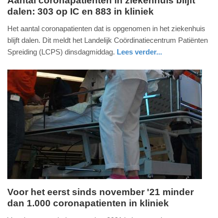
Aantal coronapatienten in ziekenhuis blijft
dalen: 303 op IC en 883 in kliniek
dinsdag,
18.
Het aantal coronapatienten dat is opgenomen in het ziekenhuis
januari
blijft dalen. Dit meldt het Landelijk Coördinatiecentrum Patiënten
2022
Spreiding (LCPS) dinsdagmiddag.
Lees verder...
-
gezondheid
utrecht
16:28
Update:
09-
04-
2025
09:10
Voor het eerst sinds november '21 minder
dan 1.000 coronapatienten in kliniek
vrijdag,
14.