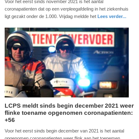
Voor het eerst sinds november 2021 is het aantal
januari
coronapatienten dat op een verpleegafdeling in het ziekenhuis
2022
ligt gezakt onder de 1.000. Vrijdag meldde het
Lees verder...
-
gezondheid
utrecht
17:13
Update:
09-
04-
2025
09:10
LCPS meldt sinds begin december 2021 weer
flinke toename opgenomen coronapatienten:
maandag,
+56
10.
januari
Voor het eerst sinds begin december van 2021 is het aantal
2022
opgenomen coronapatienten weer flink aan het toenemen.