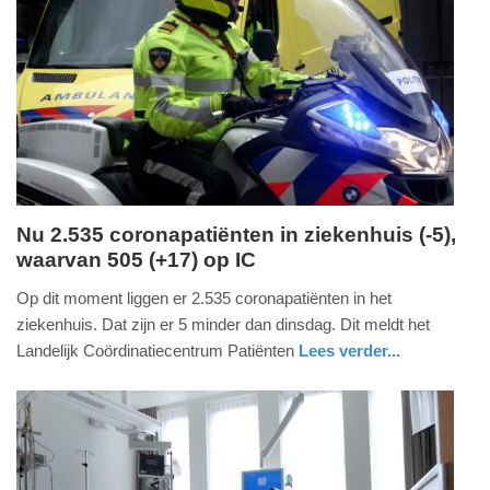
Update:
09-
04-
2025
09:10
Nu 2.535 coronapatiënten in ziekenhuis (-5),
waarvan 505 (+17) op IC
woensdag,
24.
Op dit moment liggen er 2.535 coronapatiënten in het
november
ziekenhuis. Dat zijn er 5 minder dan dinsdag. Dit meldt het
2021
Landelijk Coördinatiecentrum Patiënten
Lees verder...
-
nieuws
utrecht
15:37
Update:
09-