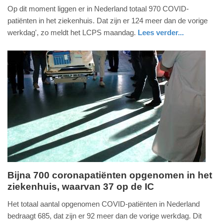
Op dit moment liggen er in Nederland totaal 970 COVID-
juli
patiënten in het ziekenhuis. Dat zijn er 124 meer dan de vorige
2022
werkdag', zo meldt het LCPS maandag.
Lees verder...
-
16:55
Update:
09-
04-
2025
09:10
Bijna 700 coronapatiënten opgenomen in het
ziekenhuis, waarvan 37 op de IC
maandag,
27.
Het totaal aantal opgenomen COVID-patiënten in Nederland
juni
bedraagt 685, dat zijn er 92 meer dan de vorige werkdag. Dit