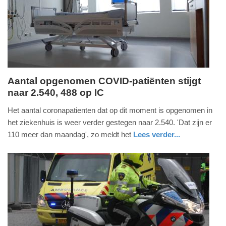
04-
2025
09:10
Aantal opgenomen COVID-patiënten stijgt
naar 2.540, 488 op IC
dinsdag,
23.
Het aantal coronapatienten dat op dit moment is opgenomen in
november
het ziekenhuis is weer verder gestegen naar 2.540. 'Dat zijn er
2021
110 meer dan maandag', zo meldt het
Lees verder...
-
gezondheid
utrecht
15:32
Update:
09-
04-
2025
09:10