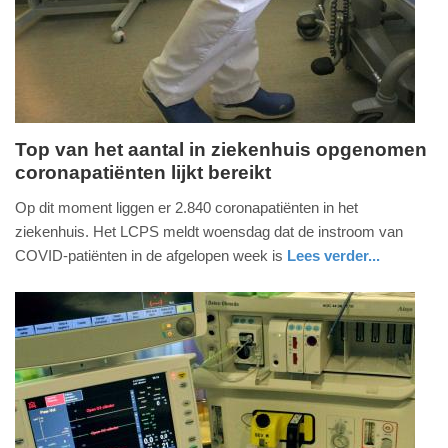
2025
09:10
Top van het aantal in ziekenhuis opgenomen
coronapatiënten lijkt bereikt
woensdag,
8.
Op dit moment liggen er 2.840 coronapatiënten in het
december
ziekenhuis. Het LCPS meldt woensdag dat de instroom van
2021
COVID-patiënten in de afgelopen week is
Lees verder...
-
nieuws
utrecht
18:43
Update:
09-
04-
2025
09:10