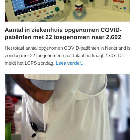
Aantal in ziekenhuis opgenomen COVID-
patiënten met 22 toegenomen naar 2.692
zondag,
5.
Het totaal aantal opgenomen COVID-patiënten in Nederland is
december
zondag met 22 toegenomen naar totaal bedraagt 2.707. Dit
2021
meldt het LCPS zondag.
Lees verder...
-
gezondheid
utrecht
15:36
Update:
09-
04-
2025
09:10