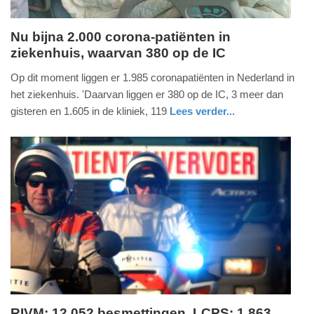
Nu bijna 2.000 corona-patiënten in
ziekenhuis, waarvan 380 op de IC
maandag,
15.
Op dit moment liggen er 1.985 coronapatiënten in Nederland in
november
het ziekenhuis. 'Daarvan liggen er 380 op de IC, 3 meer dan
2021
gisteren en 1.605 in de kliniek, 119
Lees verder...
-
gezondheid
utrecht
16:46
Update:
09-
04-
2025
09:10
RIVM: 12.052 besmettingen, LCPS: 1.863