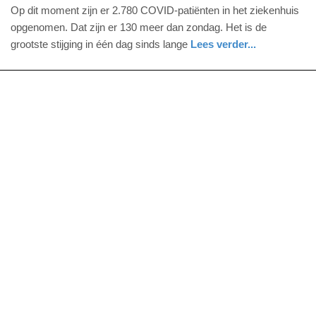
november
Op dit moment zijn er 2.780 COVID-patiënten in het ziekenhuis
2021
opgenomen. Dat zijn er 130 meer dan zondag. Het is de
-
grootste stijging in één dag sinds lange
Lees verder...
15:35
nieuws
utrecht
Update:
09-
04-
2025
09:10