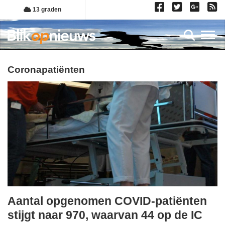
Overslaan
13 graden
en
naar
Toggl
de
inhoud
gaan
coronapatiënten
Aantal opgenomen COVID-patiënten
maandag,
stijgt naar 970, waarvan 44 op de IC
11.