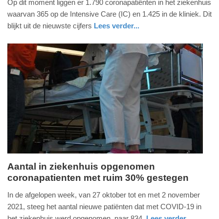
Op dit moment liggen er 1.790 coronapatiënten in het ziekenhuis
november
waarvan 365 op de Intensive Care (IC) en 1.425 in de kliniek. Dit
2021
blijkt uit de nieuwste cijfers
Lees verder...
-
gezondheid
utrecht
17:47
Update:
09-
04-
2025
09:10
Aantal in ziekenhuis opgenomen
coronapatienten met ruim 30% gestegen
dinsdag,
2.
In de afgelopen week, van 27 oktober tot en met 2 november
november
2021, steeg het aantal nieuwe patiënten dat met COVID-19 in
2021
het ziekenhuis werd opgenomen, naar 834.
Lees verder...