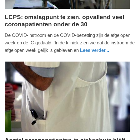
LCPS: omslagpunt te zien, opvallend veel
coronapatienten onder de 30
maandag,
24.
De COVID-instroom en de COVID-bezetting zijn de afgelopen
januari
week op de IC gedaald. 'In de kliniek zien we dat de instroom de
2022
afgelopen week gelijk is gebleven en
Lees verder...
-
gezondheid
utrecht
17:41
Update:
09-
04-
2025
09:10