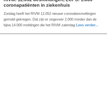
coronapatiënten in ziekenhuis
zondag,
14.
Zondag heeft het RIVM 12.052 nieuwe coronabesmettingen
november
gemeld gekregen. Dat zijn er ongeveer 2.000 minder dan de
2021
bijna 14.000 meldingen die het RIVM zaterdag
Lees verder...
-
nieuws
utrecht
16:24
Update:
09-
04-
2025
09:10