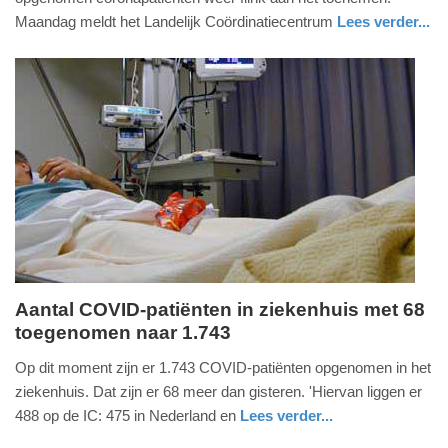
-
Maandag meldt het Landelijk Coördinatiecentrum
Lees verder...
16:55
gezondheid
utrecht
Update:
09-
04-
2025
09:10
Aantal COVID-patiënten in ziekenhuis met 68
toegenomen naar 1.743
maandag,
3.
Op dit moment zijn er 1.743 COVID-patiënten opgenomen in het
januari
ziekenhuis. Dat zijn er 68 meer dan gisteren. 'Hiervan liggen er
2022
488 op de IC: 475 in Nederland en
Lees verder...
-
nieuws
utrecht