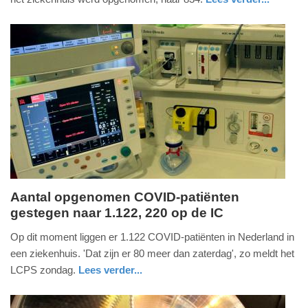
-
nieuws
utrecht
16:45
Update:
09-
04-
2025
09:10
Aantal opgenomen COVID-patiënten
gestegen naar 1.122, 220 op de IC
zondag,
31.
Op dit moment liggen er 1.122 COVID-patiënten in Nederland in
oktober
een ziekenhuis. 'Dat zijn er 80 meer dan zaterdag', zo meldt het
2021
LCPS zondag.
Lees verder...
-
gezondheid
utrecht
17:07