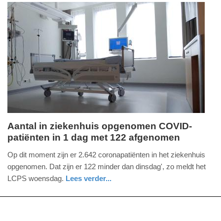
20:47
Update:
09-
04-
2025
09:10
Aantal in ziekenhuis opgenomen COVID-
patiënten in 1 dag met 122 afgenomen
woensdag,
15.
Op dit moment zijn er 2.642 coronapatiënten in het ziekenhuis
december
opgenomen. Dat zijn er 122 minder dan dinsdag', zo meldt het
2021
LCPS woensdag.
Lees verder...
-
gezondheid
utrecht
17:58
Update: