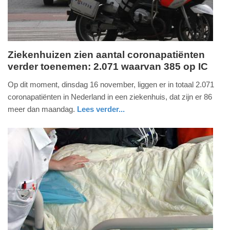
Ziekenhuizen zien aantal coronapatiënten
verder toenemen: 2.071 waarvan 385 op IC
dinsdag,
16.
Op dit moment, dinsdag 16 november, liggen er in totaal 2.071
november
coronapatiënten in Nederland in een ziekenhuis, dat zijn er 86
2021
meer dan maandag.
Lees verder...
-
gezondheid
utrecht
16:03
Update:
09-
04-
2025
09:10