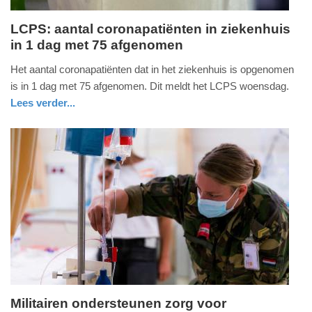
LCPS: aantal coronapatiënten in ziekenhuis
in 1 dag met 75 afgenomen
woensdag,
1.
Het aantal coronapatiënten dat in het ziekenhuis is opgenomen
december
is in 1 dag met 75 afgenomen. Dit meldt het LCPS woensdag.
2021
Lees verder...
-
gezondheid
utrecht
18:05
Update:
09-
04-
2025
09:10
Militairen ondersteunen zorg voor