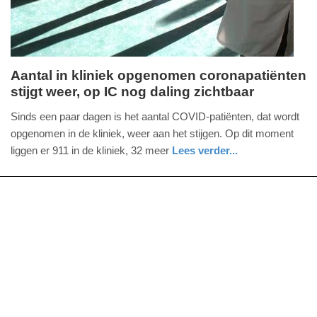
Aantal in kliniek opgenomen coronapatiënten
stijgt weer, op IC nog daling zichtbaar
dinsdag,
25.
Sinds een paar dagen is het aantal COVID-patiënten, dat wordt
januari
opgenomen in de kliniek, weer aan het stijgen. Op dit moment
2022
liggen er 911 in de kliniek, 32 meer
Lees verder...
-
gezondheid
utrecht
17:00
Update:
09-
04-
2025
09:10