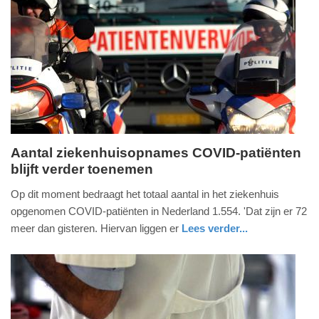
Update:
09-
04-
2025
09:10
Aantal ziekenhuisopnames COVID-patiënten
blijft verder toenemen
maandag,
14.
Op dit moment bedraagt het totaal aantal in het ziekenhuis
februari
opgenomen COVID-patiënten in Nederland 1.554. 'Dat zijn er 72
2022
meer dan gisteren. Hiervan liggen er
Lees verder...
-
gezondheid
utrecht
17:23
Update:
09-