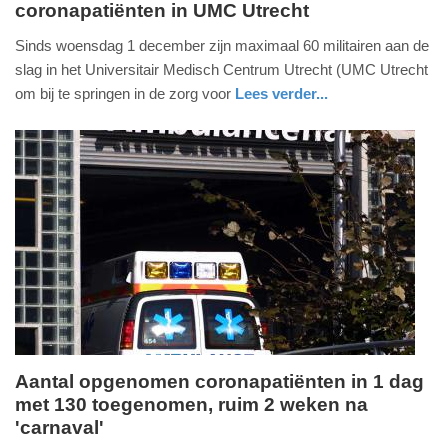
coronapatiënten in UMC Utrecht
woensdag,
1.
Sinds woensdag 1 december zijn maximaal 60 militairen aan de
december
slag in het Universitair Medisch Centrum Utrecht (UMC Utrecht
2021
om bij te springen in de zorg voor
Lees verder...
-
nieuws
utrecht
defensie
14:57
Update:
09-
04-
2025
09:10
Aantal opgenomen coronapatiënten in 1 dag
met 130 toegenomen, ruim 2 weken na
maandag,
'carnaval'
29.