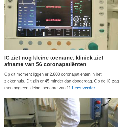
IC ziet nog kleine toename, kliniek ziet
afname van 56 coronapatiënten
vrijdag,
10.
Op dit moment liggen er 2.803 coronapatiënten in het
december
ziekenhuis. Dit zijn er 45 minder dan donderdag. Op de IC zag
2021
men nog een kleine toename van 11
Lees verder...
-
nieuws
utrecht
21:52
Update:
09-
04-