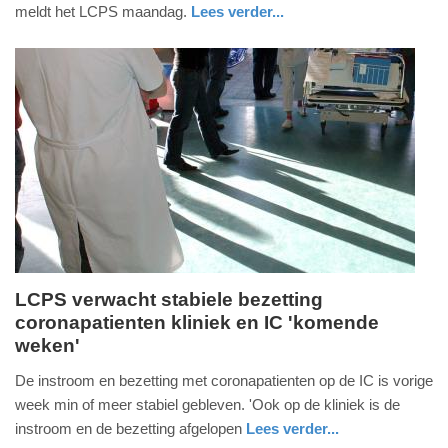
2022
meldt het LCPS maandag.
Lees verder...
-
gezondheid
utrecht
17:37
Update:
09-
04-
2025
09:10
LCPS verwacht stabiele bezetting
coronapatienten kliniek en IC 'komende
maandag,
weken'
21.
februari
De instroom en bezetting met coronapatienten op de IC is vorige
2022
week min of meer stabiel gebleven. 'Ook op de kliniek is de
-
instroom en de bezetting afgelopen
Lees verder...
17:17