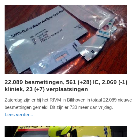
-
17:05
Update:
09-
04-
2025
09:10
22.089 besmettingen, 561 (+28) IC, 2.069 (-1)
kliniek, 23 (+7) verplaatsingen
zaterdag,
27.
Zaterdag zijn er bij het RIVM in Bilthoven in totaal 22.089 nieuwe
november
besmettingen gemeld. Dit zijn er 739 meer dan vrijdag.
2021
Lees verder...
-
gezondheid
utrecht
15:37